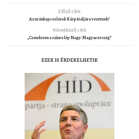
Előző cikk
Az uránkapcsolatok Kárpátaljára vezetnek?
Következő cikk
„Csendesen a színre lép Nagy-Magyarország”
EZEK IS ÉRDEKELHETIK