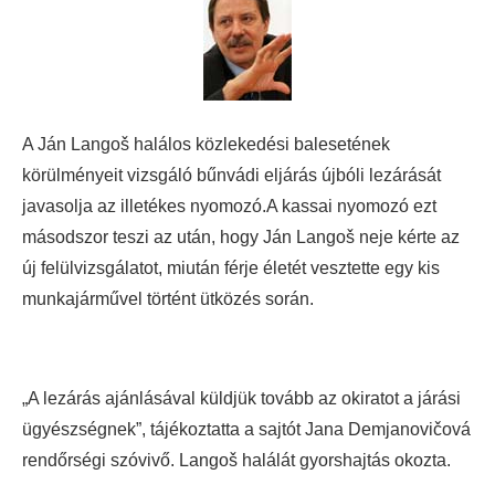
A Ján Langoš halálos közlekedési balesetének
körülményeit vizsgáló bűnvádi eljárás újbóli lezárását
javasolja az illetékes nyomozó.A kassai nyomozó ezt
másodszor teszi az után, hogy Ján Langoš neje kérte az
új felülvizsgálatot, miután férje életét vesztette egy kis
munkajárművel történt ütközés során.
„A lezárás ajánlásával küldjük tovább az okiratot a járási
ügyészségnek”, tájékoztatta a sajtót Jana Demjanovičová
rendőrségi szóvivő. Langoš halálát gyorshajtás okozta.