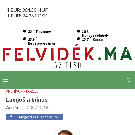
1 EUR:
364.50
HUF
1 EUR:
24.261
CZK
C
C
32
Pozsony
30.6
Dunaszerdahely
C
C
25.9
25.7
Kassa
Besztercebánya
ARCHÍVUM - KÖZÉLET
Langoš a bűnös
Admin
2007.12.16.
Megosztás a Facebook-on