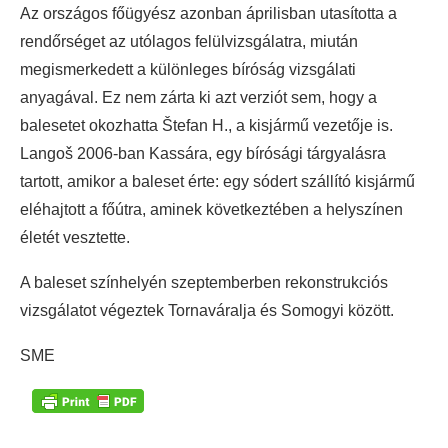
Az országos főügyész azonban áprilisban utasította a
rendőrséget az utólagos felülvizsgálatra, miután
megismerkedett a különleges bíróság vizsgálati
anyagával. Ez nem zárta ki azt verziót sem, hogy a
balesetet okozhatta Štefan H., a kisjármű vezetője is.
Langoš 2006-ban Kassára, egy bírósági tárgyalásra
tartott, amikor a baleset érte: egy sódert szállító kisjármű
eléhajtott a főútra, aminek következtében a helyszínen
életét vesztette.
A baleset színhelyén szeptemberben rekonstrukciós
vizsgálatot végeztek Tornaváralja és Somogyi között.
SME