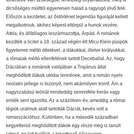
dicsőséges múlttól egyenesen halad a ragyogó jövő felé.
Először a kezdetet, az őstörténet legendás figuráját kellett
megalkotniuk, akihez képest eltörpül a hunok vezére,
Attila, és állítólagos leszármazottja, Árpád. A románok
kezdték a licitet a 18. század végén élt Micu Klein püspök
figyelemre méltó ötletével, a dákokkal, illetve királyukkal,
a rómaiak méltó ellenfelének tartott Deceballal. Az, hogy
Dáciában a románok valójában a Trajánus által
meghódított dákok utódai lennének, amit a román nyelv
neolatin jellege is bizonyít, nem akármilyen tromf. Ám a
nagyszabású teóriát mindeddig semmiféle forrás vagy
emlék sem igazolta. Az a százötven év, ameddig a római
légiók uralmuk alatt tartották Dáciát, kevés volt a
romanizációhoz. Különben, ha a második században
kegyetlenül meghódított dákok egy része meg is tanult
latinul, mi lett belőlük a következő zűrzavaros