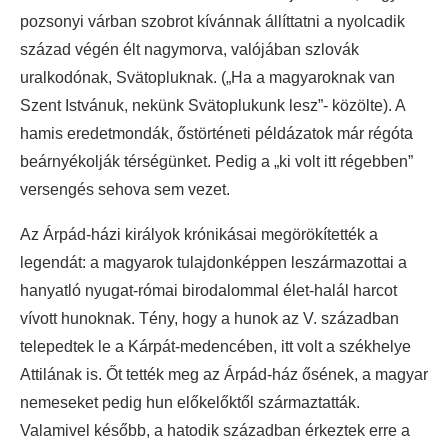
pozsonyi várban szobrot kívánnak állíttatni a nyolcadik
század végén élt nagymorva, valójában szlovák
uralkodónak, Svätopluknak. („Ha a magyaroknak van
Szent Istvánuk, nekünk Svätoplukunk lesz”- közölte).
A
hamis eredetmondák, őstörténeti példázatok már régóta
beárnyékolják térségünket. Pedig a „ki volt itt régebben”
versengés sehova sem vezet.
Az Árpád-házi királyok krónikásai megörökítették a
legendát: a magyarok tulajdonképpen leszármazottai a
hanyatló nyugat-római birodalommal élet-halál harcot
vívott hunoknak. Tény, hogy a hunok az V. században
telepedtek le a Kárpát-medencében, itt volt a székhelye
Attilának is. Őt tették meg az Árpád-ház ősének, a magyar
nemeseket pedig hun előkelőktől származtatták.
Valamivel később, a hatodik században érkeztek erre a