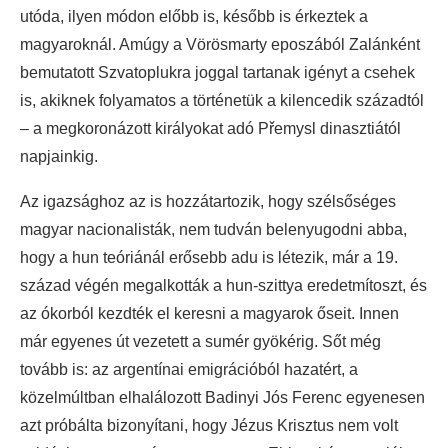
utóda, ilyen módon előbb is, később is érkeztek a
magyaroknál. Amúgy a Vörösmarty eposzából Zalánként
bemutatott Szvatoplukra joggal tartanak igényt a csehek
is, akiknek folyamatos a történetük a kilencedik századtól
– a megkoronázott királyokat adó Přemysl dinasztiától
napjainkig.
Az igazsághoz az is hozzátartozik, hogy szélsőséges
magyar nacionalisták, nem tudván belenyugodni abba,
hogy a hun teóriánál erősebb adu is létezik, már a 19.
század végén megalkották a hun-szittya eredetmítoszt, és
az ókorból kezdték el keresni a magyarok őseit. Innen
már egyenes út vezetett a sumér gyökérig. Sőt még
tovább is: az argentínai emigrációból hazatért, a
közelmúltban elhalálozott Badinyi Jós Ferenc egyenesen
azt próbálta bizonyítani, hogy Jézus Krisztus nem volt