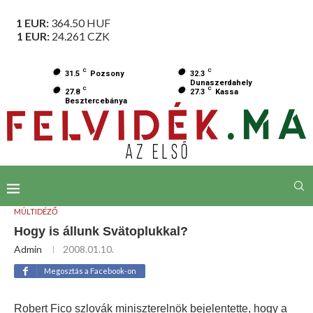
1 EUR:
364.50
HUF
1 EUR:
24.261
CZK
C
C
31.5
Pozsony
32.3
Dunaszerdahely
C
C
27.8
27.3
Kassa
Besztercebánya
MÚLTIDÉZŐ
Hogy is állunk Svätoplukkal?
Admin
2008.01.10.
Megosztás a Facebook-on
Robert Fico szlovák miniszterelnök bejelentette, hogy a