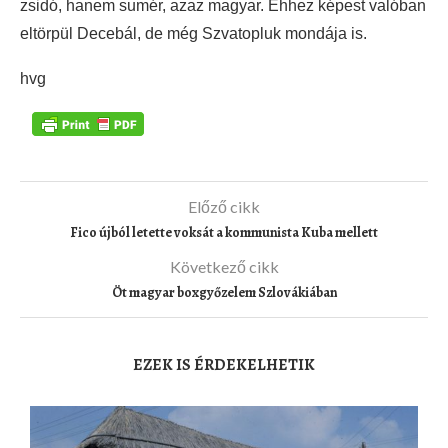
zsidó, hanem sumér, azaz magyar. Ehhez képest valóban
eltörpül Decebál, de még Szvatopluk mondája is.
hvg
Előző cikk
Fico újból letette voksát a kommunista Kuba mellett
Következő cikk
Öt magyar boxgyőzelem Szlovákiában
EZEK IS ÉRDEKELHETIK