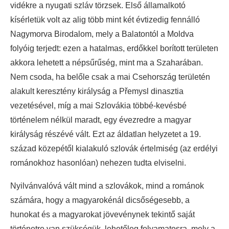
vidékre a nyugati szláv törzsek. Első államalkotó
kísérletük volt az alig több mint két évtizedig fennálló
Nagymorva Birodalom, mely a Balatontól a Moldva
folyóig terjedt: ezen a hatalmas, erdőkkel borított területen
akkora lehetett a népsűrűség, mint ma a Szaharában.
Nem csoda, ha belőle csak a mai Csehország területén
alakult keresztény királyság a Přemysl dinasztia
vezetésével, míg a mai Szlovákia többé-kevésbé
történelem nélkül maradt, egy évezredre a magyar
királyság részévé vált. Ezt az áldatlan helyzetet a 19.
század közepétől kialakuló szlovák értelmiség (az erdélyi
románokhoz hasonlóan) nehezen tudta elviselni.
Nyilvánvalóvá vált mind a szlovákok, mind a románok
számára, hogy a magyarokénál dicsőségesebb, a
hunokat és a magyarokat jövevénynek tekintő saját
történetre van szükségük, lehetőleg folyamatosra, mely a