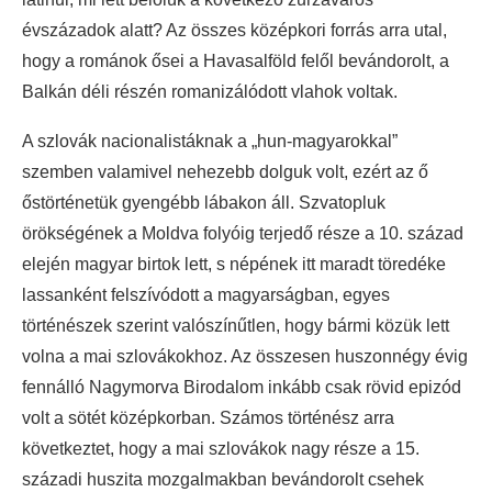
évszázadok alatt? Az összes középkori forrás arra utal,
hogy a románok ősei a Havasalföld felől bevándorolt, a
Balkán déli részén romanizálódott vlahok voltak.
A szlovák nacionalistáknak a „hun-magyarokkal”
szemben valamivel nehezebb dolguk volt, ezért az ő
őstörténetük gyengébb lábakon áll. Szvatopluk
örökségének a Moldva folyóig terjedő része a 10. század
elején magyar birtok lett, s népének itt maradt töredéke
lassanként felszívódott a magyarságban, egyes
történészek szerint valószínűtlen, hogy bármi közük lett
volna a mai szlovákokhoz. Az összesen huszonnégy évig
fennálló Nagymorva Birodalom inkább csak rövid epizód
volt a sötét középkorban. Számos történész arra
következtet, hogy a mai szlovákok nagy része a 15.
századi huszita mozgalmakban bevándorolt csehek