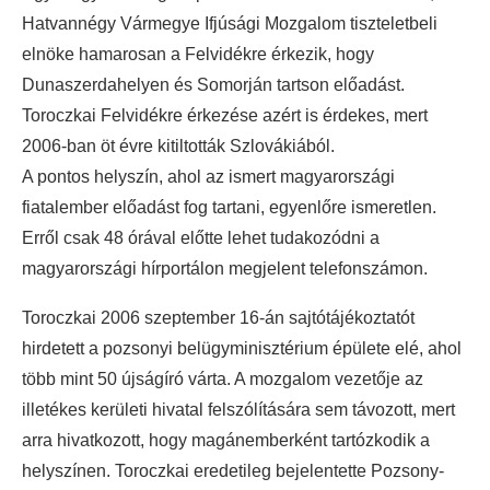
Hatvannégy Vármegye Ifjúsági Mozgalom tiszteletbeli
elnöke hamarosan a Felvidékre érkezik, hogy
Dunaszerdahelyen és Somorján tartson előadást.
Toroczkai Felvidékre érkezése azért is érdekes, mert
2006-ban öt évre kitiltották Szlovákiából.
A pontos helyszín, ahol az ismert magyarországi
fiatalember előadást fog tartani, egyenlőre ismeretlen.
Erről csak 48 órával előtte lehet tudakozódni a
magyarországi hírportálon megjelent telefonszámon.
Toroczkai 2006 szeptember 16-án sajtótájékoztatót
hirdetett a pozsonyi belügyminisztérium épülete elé, ahol
több mint 50 újságíró várta. A mozgalom vezetője az
illetékes kerületi hivatal felszólítására sem távozott, mert
arra hivatkozott, hogy magánemberként tartózkodik a
helyszínen. Toroczkai eredetileg bejelentette Pozsony-