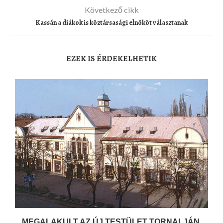
Következő cikk
Kassán a diákok is köztársasági elnököt választanak
EZEK IS ÉRDEKELHETIK
MEGALAKULT AZ ÚJ TESTÜLET TORNALJÁN,