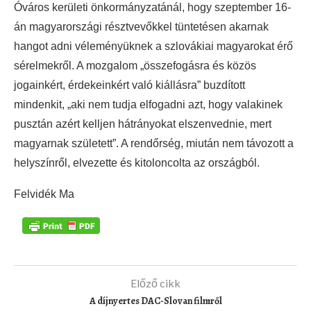
Óváros kerületi önkormányzatánál, hogy szeptember 16-
án magyarországi résztvevőkkel tüntetésen akarnak
hangot adni véleményüknek a szlovákiai magyarokat érő
sérelmekről. A mozgalom „összefogásra és közös
jogainkért, érdekeinkért való kiállásra” buzdított
mindenkit, „aki nem tudja elfogadni azt, hogy valakinek
pusztán azért kelljen hátrányokat elszenvednie, mert
magyarnak született”. A rendőrség, miután nem távozott a
helyszínről, elvezette és kitoloncolta az országból.
Felvidék Ma
Előző cikk
A díjnyertes DAC-Slovan filmről