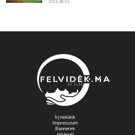
2026.08.10.
Írj nekünk
Impresszum
Bannerek
Hírlevél