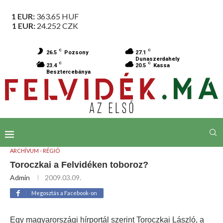
1 EUR:
363.65
HUF
1 EUR:
24.252
CZK
C
C
26.5
Pozsony
27.1
Dunaszerdahely
C
C
23.4
20.5
Kassa
Besztercebánya
ARCHÍVUM - RÉGIÓ
Toroczkai a Felvidéken toboroz?
Admin
2009.03.09.
Megosztás a Facebook-on
Egy magyarországi hírportál szerint Toroczkai László, a