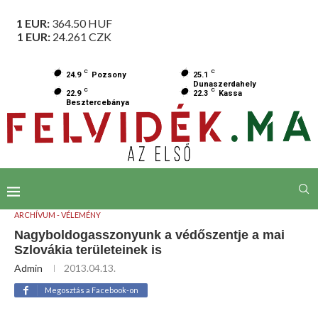
1 EUR:
364.50
HUF
1 EUR:
24.261
CZK
C
C
24.9
Pozsony
25.1
Dunaszerdahely
C
C
22.9
22.3
Kassa
Besztercebánya
ARCHÍVUM - VÉLEMÉNY
Nagyboldogasszonyunk a védőszentje a mai
Szlovákia területeinek is
Admin
2013.04.13.
Megosztás a Facebook-on