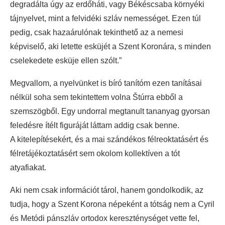
degradálta úgy az erdőháti, vagy Békéscsaba környéki
tájnyelvet, mint a felvidéki szláv nemességet. Ezen túl
pedig, csak hazaárulónak tekinthető az a nemesi
képviselő, aki letette esküjét a Szent Koronára, s minden
cselekedete esküje ellen szólt.”
Megvallom, a nyelvünket is bíró tanítóm ezen tanításai
nélkül soha sem tekintettem volna Štúrra ebből a
szemszögből. Egy undorral megtanult tananyag gyorsan
feledésre ítélt figuráját láttam addig csak benne.
A kitelepítésekért, és a mai szándékos félreoktatásért és
félretájékoztatásért sem okolom kollektíven a tót
atyafiakat.
Aki nem csak információt tárol, hanem gondolkodik, az
tudja, hogy a Szent Korona népeként a tótság nem a Cyril
és Metódi pánszláv ortodox kereszténységet vette fel,