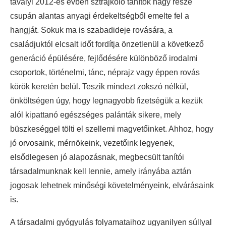
tavalyi 2012-es évben sztrájkoló tanítók nagy része
csupán alantas anyagi érdekeltségből emelte fel a
hangját. Sokuk ma is szabadideje rovására, a
családjuktól elcsalt időt fordítja önzetlenül a következő
generáció épülésére, fejlődésére különböző irodalmi
csoportok, történelmi, tánc, néprajz vagy éppen rovás
körök keretén belül. Teszik mindezt zokszó nélkül,
önköltségen úgy, hogy legnagyobb fizetségük a kezük
alól kipattanó egészséges palánták sikere, mely
büszkeséggel tölti el szellemi magvetőinket. Ahhoz, hogy
jó orvosaink, mérnökeink, vezetőink legyenek,
elsődlegesen jó alapozásnak, megbecsült tanítói
társadalmunknak kell lennie, amely irányába aztán
jogosak lehetnek minőségi követelményeink, elvárásaink
is.
A társadalmi gyógyulás folyamataihoz ugyanilyen súllyal