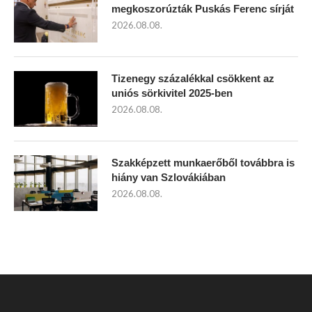
megkoszorúzták Puskás Ferenc sírját
2026.08.08.
Tizenegy százalékkal csökkent az
uniós sörkivitel 2025-ben
2026.08.08.
Szakképzett munkaerőből továbbra is
hiány van Szlovákiában
2026.08.08.