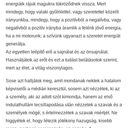
energiáik rájuk magukra tükröződnek vissza. Mert
mindegy, hogy valaki gyűlölettel, vagy szeretettel közelít
irányunkba, mindegy, hogy a pozitívból a negatívba, vagy
negatívból a pozitív irányba áramlik a felénk jövő energia,
ha a mi motorunk; a szívünk ugyanazt a szeretet energiát
generálja.
Az egyetlen leépítő erő a sajnálat és az önsajnálat.
Használjátok az erőt és ezt a tudást belátásotok szerint,
mert az élet, a világ viszonylagos.
Sose azt halljátok meg, amit mondanak nektek a hatalom
képviselői a médián keresztül, sosem azt nézzétek, ki az
a személy, aki az adott szót kimondja, hanem az első
indulathullám lecsillapodása után nézzetek a szavak és a
személyek mögé, s értelmezzétek a szavak miértjét. Ne
higgyétek el, hogy létezik jótékony hazugság, kisebb