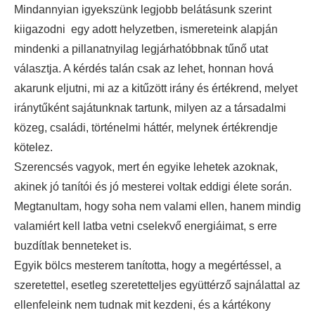
Mindannyian igyekszünk legjobb belátásunk szerint
kiigazodni egy adott helyzetben, ismereteink alapján
mindenki a pillanatnyilag legjárhatóbbnak tűnő utat
választja. A kérdés talán csak az lehet, honnan hová
akarunk eljutni, mi az a kitűzött irány és értékrend, melyet
iránytűként sajátunknak tartunk, milyen az a társadalmi
közeg, családi, történelmi háttér, melynek értékrendje
kötelez.
Szerencsés vagyok, mert én egyike lehetek azoknak,
akinek jó tanítói és jó mesterei voltak eddigi élete során.
Megtanultam, hogy soha nem valami ellen, hanem mindig
valamiért kell latba vetni cselekvő energiáimat, s erre
buzdítlak benneteket is.
Egyik bölcs mesterem tanította, hogy a megértéssel, a
szeretettel, esetleg szeretetteljes együttérző sajnálattal az
ellenfeleink nem tudnak mit kezdeni, és a kártékony