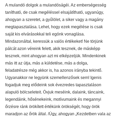
A mulandó dolgok a mulandóságéi. Az emberségesség
tanítható, de csak megéléssel elsajátítható, ugyanúgy,
ahogyan a szeretet, a gyűlölet, a siker vagy a magány
megtapasztalása. Lehet, hogy ezek megélése is csak
saját kis elvárásokkal teli egónk vonaglása.
Mindazonáltal, keressük a valós értékeket! Ne törjünk
pálcát azon véreink felett, akik tesznek, de másképp
tesznek, mint ahogyan azt mi elképzeljük. Mindenkinek
más itt az útja, más a küldetése, más a dolga,
feladatrésze még akkor is, ha azonos irányba tekintő.
Ugyanakkor ne legyünk szemellenzősek sem! Igenis
fogadjuk meg elődeink sok évezredes tapasztaláson
alapuló bölcseleteit. Óvjuk meséink, dalaink, táncaink,
legendáink, hősénekeink, motívumaink és megannyi
őrzésre ránk örökített értékünk örökségét, hogy örök
maradjon az őrök által. /Úgy, ahogyan „Kezdetben vala az