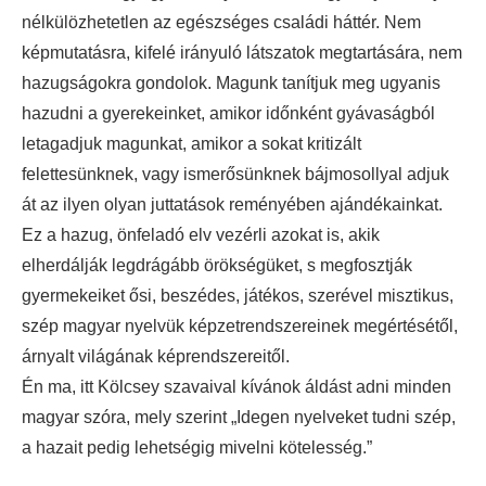
nélkülözhetetlen az egészséges családi háttér. Nem
képmutatásra, kifelé irányuló látszatok megtartására, nem
hazugságokra gondolok. Magunk tanítjuk meg ugyanis
hazudni a gyerekeinket, amikor időnként gyávaságból
letagadjuk magunkat, amikor a sokat kritizált
felettesünknek, vagy ismerősünknek bájmosollyal adjuk
át az ilyen olyan juttatások reményében ajándékainkat.
Ez a hazug, önfeladó elv vezérli azokat is, akik
elherdálják legdrágább örökségüket, s megfosztják
gyermekeiket ősi, beszédes, játékos, szerével misztikus,
szép magyar nyelvük képzetrendszereinek megértésétől,
árnyalt világának képrendszereitől.
Én ma, itt Kölcsey szavaival kívánok áldást adni minden
magyar szóra, mely szerint „Idegen nyelveket tudni szép,
a hazait pedig lehetségig mivelni kötelesség.”