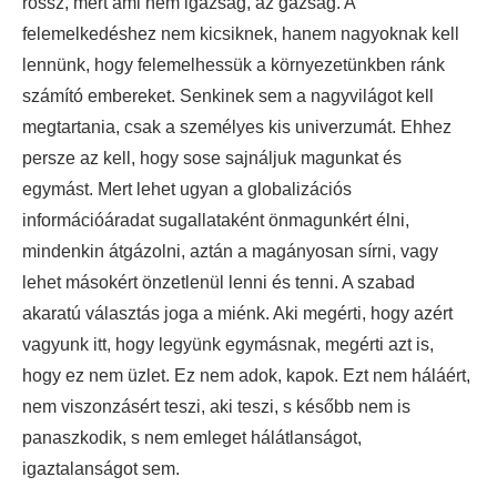
rossz, mert ami nem igazság, az gazság. A
felemelkedéshez nem kicsiknek, hanem nagyoknak kell
lennünk, hogy felemelhessük a környezetünkben ránk
számító embereket. Senkinek sem a nagyvilágot kell
megtartania, csak a személyes kis univerzumát. Ehhez
persze az kell, hogy sose sajnáljuk magunkat és
egymást. Mert lehet ugyan a globalizációs
információáradat sugallataként önmagunkért élni,
mindenkin átgázolni, aztán a magányosan sírni, vagy
lehet másokért önzetlenül lenni és tenni. A szabad
akaratú választás joga a miénk. Aki megérti, hogy azért
vagyunk itt, hogy legyünk egymásnak, megérti azt is,
hogy ez nem üzlet. Ez nem adok, kapok. Ezt nem háláért,
nem viszonzásért teszi, aki teszi, s később nem is
panaszkodik, s nem emleget hálátlanságot,
igaztalanságot sem.