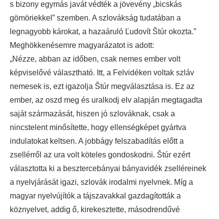
s bizony egymás javát védték a jövevény „bicskás
gömöriekkel” szemben. A szlovákság tudatában a
legnagyobb károkat, a hazaáruló Ľudovít Štúr okozta.”
Meghökkenésemre magyarázatot is adott:
„Nézze, abban az időben, csak nemes ember volt
képviselővé választható. Itt, a Felvidéken voltak szláv
nemesek is, ezt igazolja Štúr megválasztása is. Ez az
ember, az oszd meg és uralkodj elv alapján megtagadta
saját származását, hiszen jó szlováknak, csak a
nincstelent minősítette, hogy ellenségképet gyártva
indulatokat keltsen. A jobbágy felszabadítás előtt a
zsellérről az ura volt köteles gondoskodni. Štúr ezért
választotta ki a besztercebányai bányavidék zselléreinek
a nyelvjárását igazi, szlovák irodalmi nyelvnek. Míg a
magyar nyelvújítók a tájszavakkal gazdagították a
köznyelvet, addig ő, kirekesztette, másodrendűvé