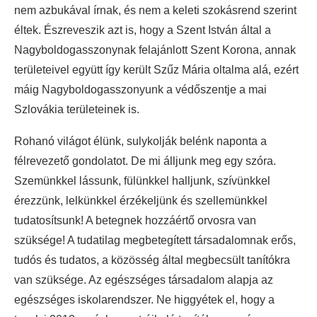
nem azbukával írnak, és nem a keleti szokásrend szerint
éltek. Észreveszik azt is, hogy a Szent István által a
Nagyboldogasszonynak felajánlott Szent Korona, annak
területeivel együtt így került Szűz Mária oltalma alá, ezért
máig Nagyboldogasszonyunk a védőszentje a mai
Szlovákia területeinek is.
Rohanó világot élünk, sulykolják belénk naponta a
félrevezető gondolatot. De mi álljunk meg egy szóra.
Szemünkkel lássunk, fülünkkel halljunk, szívünkkel
érezzünk, lelkünkkel érzékeljünk és szellemünkkel
tudatosítsunk! A betegnek hozzáértő orvosra van
szüksége! A tudatilag megbetegített társadalomnak erős,
tudós és tudatos, a közösség által megbecsült tanítókra
van szüksége. Az egészséges társadalom alapja az
egészséges iskolarendszer. Ne higgyétek el, hogy a