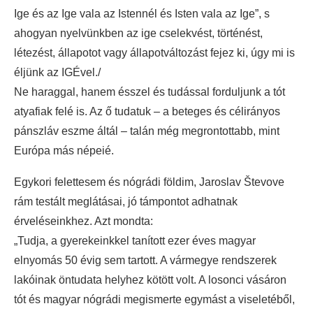
Ige és az Ige vala az Istennél és Isten vala az Ige”, s
ahogyan nyelvünkben az ige cselekvést, történést,
létezést, állapotot vagy állapotváltozást fejez ki, úgy mi is
éljünk az IGÉvel./
Ne haraggal, hanem ésszel és tudással forduljunk a tót
atyafiak felé is. Az ő tudatuk – a beteges és célirányos
pánszláv eszme áltál – talán még megrontottabb, mint
Európa más népeié.
Egykori felettesem és nógrádi földim, Jaroslav Števove
rám testált meglátásai, jó támpontot adhatnak
érveléseinkhez. Azt mondta:
„Tudja, a gyerekeinkkel tanított ezer éves magyar
elnyomás 50 évig sem tartott. A vármegye rendszerek
lakóinak öntudata helyhez kötött volt. A losonci vásáron
tót és magyar nógrádi megismerte egymást a viseletéből,