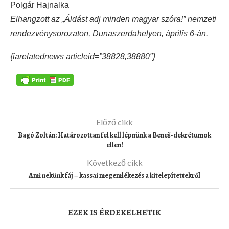
Polgár Hajnalka
Elhangzott az „Áldást adj minden magyar szóra!” nemzeti
rendezvénysorozaton, Dunaszerdahelyen, április 6-án.
{iarelatednews articleid=”38828,38880″}
Előző cikk
Bagó Zoltán: Határozottan fel kell lépnünk a Beneš-dekrétumok
ellen!
Következő cikk
Ami nekünk fáj – kassai megemlékezés a kitelepítettekről
EZEK IS ÉRDEKELHETIK