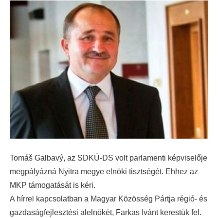
Tomáš Galbavý, az SDKÚ-DS volt parlamenti képviselője
megpályázná Nyitra megye elnöki tisztségét. Ehhez az
MKP támogatását is kéri.
A hírrel kapcsolatban a Magyar Közösség Pártja régió- és
gazdaságfejlesztési alelnökét, Farkas Ivánt kerestük fel.