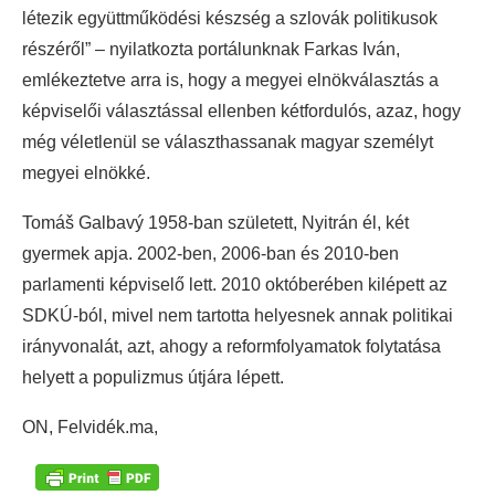
létezik együttműködési készség a szlovák politikusok
részéről” – nyilatkozta portálunknak Farkas Iván,
emlékeztetve arra is, hogy a megyei elnökválasztás a
képviselői választással ellenben kétfordulós, azaz, hogy
még véletlenül se választhassanak magyar személyt
megyei elnökké.
Tomáš Galbavý 1958-ban született, Nyitrán él, két
gyermek apja. 2002-ben, 2006-ban és 2010-ben
parlamenti képviselő lett. 2010 októberében kilépett az
SDKÚ-ból, mivel nem tartotta helyesnek annak politikai
irányvonalát, azt, ahogy a reformfolyamatok folytatása
helyett a populizmus útjára lépett.
ON, Felvidék.ma,