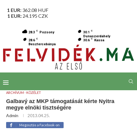
1 EUR:
362.08
HUF
1 EUR:
24.195
CZK
C
C
28.3
Pozsony
30.1
Dunaszerdahely
C
C
28.6
30.6
Kassa
Besztercebánya
ARCHÍVUM - KÖZÉLET
Galbavý az MKP támogatását kérte Nyitra
megye elnöki tisztségére
Admin
2013.04.25.
Megosztás a Facebook-on