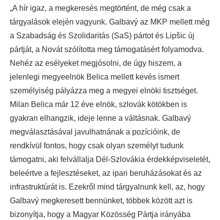
„A hír igaz, a megkeresés megtörtént, de még csak a
tárgyalások elején vagyunk. Galbavý az MKP mellett még
a Szabadság és Szolidaritás (SaS) pártot és Lipšic új
pártját, a Novát szólította meg támogatásért folyamodva.
Nehéz az esélyeket megjósolni, de úgy hiszem, a
jelenlegi megyeelnök Belica mellett kevés ismert
személyiség pályázza meg a megyei elnöki tisztséget.
Milan Belica már 12 éve elnök, szlovák kötökben is
gyakran elhangzik, ideje lenne a váltásnak. Galbavý
megválasztásával javulhatnának a pozícióink, de
rendkívül fontos, hogy csak olyan személyt tudunk
támogatni, aki felvállalja Dél-Szlovákia érdekképviseletét,
beleértve a fejlesztéseket, az ipari beruházásokat és az
infrastruktúrát is. Ezekről mind tárgyalnunk kell, az, hogy
Galbavý megkeresett bennünket, többek között azt is
bizonyítja, hogy a Magyar Közösség Pártja irányába