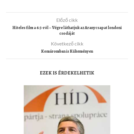
Előző cikk
Hiteles film a 6:3-ról – Végre láthatjuk az Aranycsapat londoni
csodáját
Következő cikk
Komáromban is Kűkeményen
EZEK IS ÉRDEKELHETIK