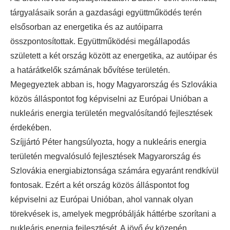
tárgyalásaik során a gazdasági együttműködés terén
elsősorban az energetika és az autóiparra
összpontosítottak. Együttműködési megállapodás
született a két ország között az energetika, az autóipar és
a határátkelők számának bővítése területén.
Megegyeztek abban is, hogy Magyarország és Szlovákia
közös álláspontot fog képviselni az Európai Unióban a
nukleáris energia területén megvalósítandó fejlesztések
érdekében.
Szíjjártó Péter hangsúlyozta, hogy a nukleáris energia
területén megvalósuló fejlesztések Magyarország és
Szlovákia energiabiztonsága számára egyaránt rendkívül
fontosak. Ezért a két ország közös álláspontot fog
képviselni az Európai Unióban, ahol vannak olyan
törekvések is, amelyek megpróbálják háttérbe szorítani a
nukleáris energia fejlesztését. A jövő év közepén