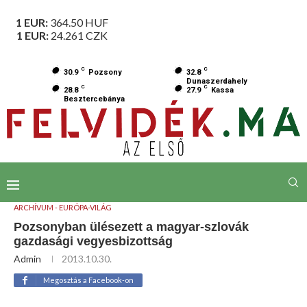
1 EUR:
364.50
HUF
1 EUR:
24.261
CZK
C
C
30.9
Pozsony
32.8
Dunaszerdahely
C
C
28.8
27.9
Kassa
Besztercebánya
ARCHÍVUM - EURÓPA-VILÁG
Pozsonyban ülésezett a magyar-szlovák
gazdasági vegyesbizottság
Admin
2013.10.30.
Megosztás a Facebook-on