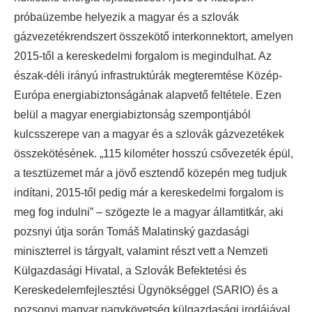
próbaüzembe helyezik a magyar és a szlovák
gázvezetékrendszert összekötő interkonnektort, amelyen
2015-től a kereskedelmi forgalom is megindulhat. Az
észak-déli irányú infrastruktúrák megteremtése Közép-
Európa energiabiztonságának alapvető feltétele. Ezen
belül a magyar energiabiztonság szempontjából
kulcsszerepe van a magyar és a szlovák gázvezetékek
összekötésének. „115 kilométer hosszú csővezeték épül,
a tesztüzemet már a jövő esztendő közepén meg tudjuk
indítani, 2015-től pedig már a kereskedelmi forgalom is
meg fog indulni” – szögezte le a magyar államtitkár, aki
pozsnyi útja során Tomáš Malatinský gazdasági
miniszterrel is tárgyalt, valamint részt vett a Nemzeti
Külgazdasági Hivatal, a Szlovák Befektetési és
Kereskedelemfejlesztési Ügynökséggel (SARIO) és a
pozsonyi magyar nagykövetség külgazdasági irodájával