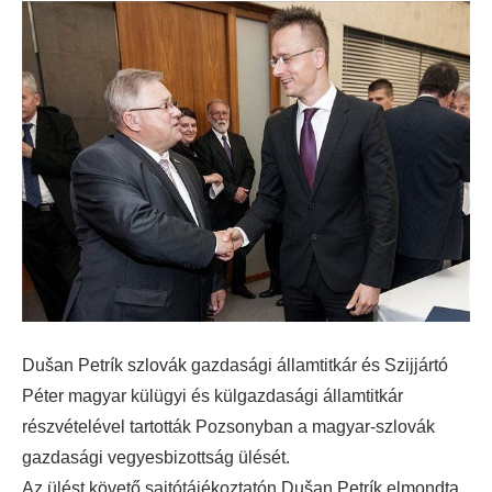
Dušan Petrík szlovák gazdasági államtitkár és Szijjártó
Péter magyar külügyi és külgazdasági államtitkár
részvételével tartották Pozsonyban a magyar-szlovák
gazdasági vegyesbizottság ülését.
Az ülést követő sajtótájékoztatón Dušan Petrík elmondta,