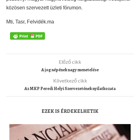
közösen szervezett üzleti fórumon.
Mti, Tasr, Felvidék.ma
Előző cikk
A jog népének nagy menetelése
Következő cikk
Az MKP Peredi Helyi Szervezetének nyilatkozata
EZEK IS ÉRDEKELHETIK