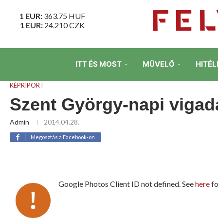
1 EUR:
363.75
HUF
1 EUR:
24.210
CZK
ITT ÉS MOST
MŰVELŐ
HITÉL
KÉPRIPORT
Szent György-napi vigad
Admin
2014.04.28.
Megosztás a Facebook-on
Google Photos Client ID not defined. See
here
fo