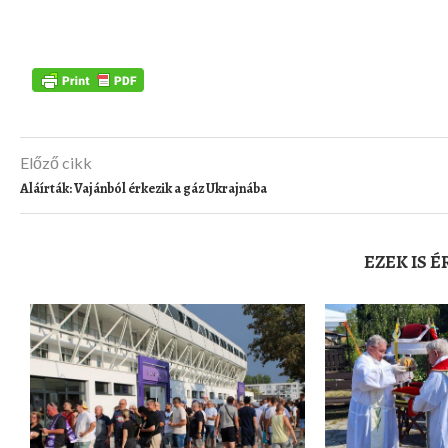
Előző cikk
Aláírták: Vajánból érkezik a gáz Ukrajnába
EZEK IS 