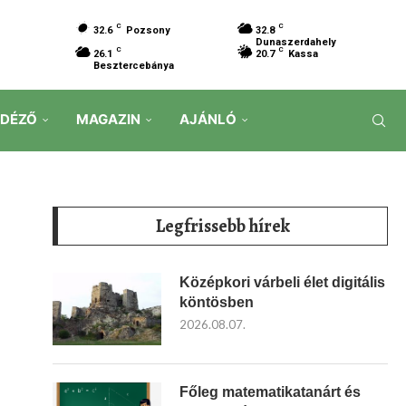
C
C
32.6
Pozsony
32.8
Dunaszerdahely
C
C
26.1
20.7
Kassa
Besztercebánya
IDÉZŐ
MAGAZIN
AJÁNLÓ
Legfrissebb hírek
Középkori várbeli élet digitális
köntösben
2026.08.07.
Főleg matematikatanárt és