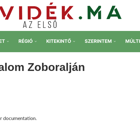
ET
RÉGIÓ
KITEKINTŐ
SZERINTEM
MÚLT
alom Zoboralján
r documentation.