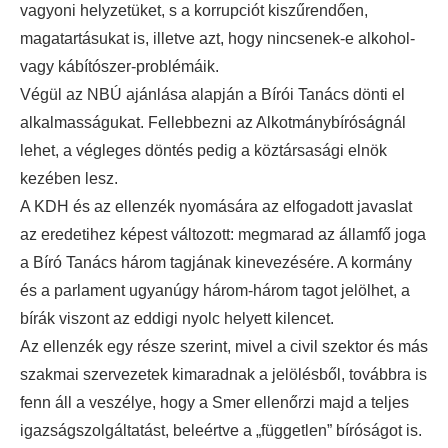
vagyoni helyzetüket, s a korrupciót kiszűrendően,
magatartásukat is, illetve azt, hogy nincsenek-e alkohol-
vagy kábítószer-problémáik.
Végül az NBÚ ajánlása alapján a Bírói Tanács dönti el
alkalmasságukat. Fellebbezni az Alkotmánybíróságnál
lehet, a végleges döntés pedig a köztársasági elnök
kezében lesz.
A KDH és az ellenzék nyomására az elfogadott javaslat
az eredetihez képest változott: megmarad az államfő joga
a Bíró Tanács három tagjának kinevezésére. A kormány
és a parlament ugyanúgy három-három tagot jelölhet, a
bírák viszont az eddigi nyolc helyett kilencet.
Az ellenzék egy része szerint, mivel a civil szektor és más
szakmai szervezetek kimaradnak a jelölésből, továbbra is
fenn áll a veszélye, hogy a Smer ellenőrzi majd a teljes
igazságszolgáltatást, beleértve a „független” bíróságot is.