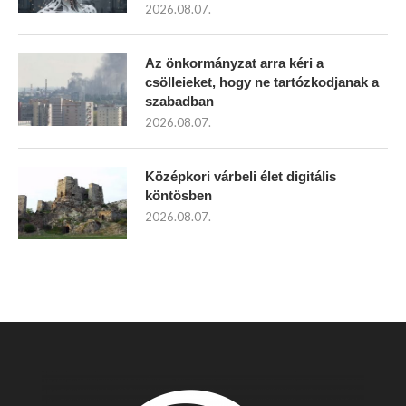
2026.08.07.
Az önkormányzat arra kéri a
csölleieket, hogy ne tartózkodjanak a
szabadban
2026.08.07.
Középkori várbeli élet digitális
köntösben
2026.08.07.