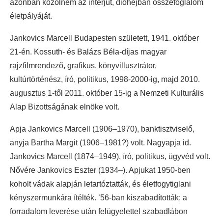
azonban közölném az interjút, dióhéjban összefoglalom
életpályáját.
Jankovics Marcell Budapesten született, 1941. október
21-én. Kossuth- és Balázs Béla-díjas magyar
rajzfilmrendező, grafikus, könyvillusztrátor,
kultúrtörténész, író, politikus, 1998-2000-ig, majd 2010.
augusztus 1-től 2011. október 15-ig a Nemzeti Kulturális
Alap Bizottságának elnöke volt.
Apja Jankovics Marcell (1906–1970), banktisztviselő,
anyja Bartha Margit (1906–1981?) volt. Nagyapja id.
Jankovics Marcell (1874–1949), író, politikus, ügyvéd volt.
Nővére Jankovics Eszter (1934–). Apjukat 1950-ben
koholt vádak alapján letartóztatták, és életfogytiglani
kényszermunkára ítélték. ’56-ban kiszabadították; a
forradalom leverése után felügyelettel szabadlábon