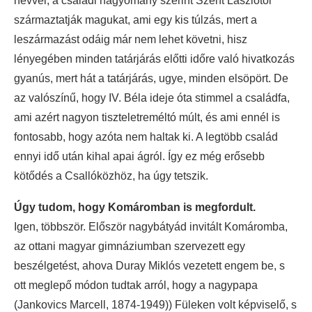
névvel, a családi hagyomány szerint Szent Lászlótól
származtatják magukat, ami egy kis túlzás, mert a
leszármazást odáig már nem lehet követni, hisz
lényegében minden tatárjárás előtti időre való hivatkozás
gyanús, mert hát a tatárjárás, ugye, minden elsöpört. De
az valószínű, hogy IV. Béla ideje óta stimmel a családfa,
ami azért nagyon tiszteletreméltó múlt, és ami ennél is
fontosabb, hogy azóta nem haltak ki. A legtöbb család
ennyi idő után kihal apai ágról. Így ez még erősebb
kötődés a Csallóközhöz, ha úgy tetszik.
Úgy tudom, hogy Komáromban is megfordult.
Igen, többször. Először nagybátyád invitált Komáromba,
az ottani magyar gimnáziumban szervezett egy
beszélgetést, ahova Duray Miklós vezetett engem be, s
ott meglepő módon tudtak arról, hogy a nagypapa
(Jankovics Marcell, 1874-1949)) Füleken volt képviselő, s