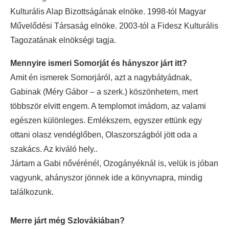
Kulturális Alap Bizottságának elnöke. 1998-tól Magyar
Művelődési Társaság elnöke. 2003-tól a Fidesz Kulturális
Tagozatának elnökségi tagja.
Mennyire ismeri Somorját és hányszor járt itt?
Amit én ismerek Somorjáról, azt a nagybátyádnak,
Gabinak (Méry Gábor – a szerk.) köszönhetem, mert
többször elvitt engem. A templomot imádom, az valami
egészen különleges. Emlékszem, egyszer ettünk egy
ottani olasz vendéglőben, Olaszországból jött oda a
szakács. Az kiváló hely..
Jártam a Gabi nővérénél, Ozogányéknál is, velük is jóban
vagyunk, ahányszor jönnek ide a könyvnapra, mindig
találkozunk.
Merre járt még Szlovákiában?