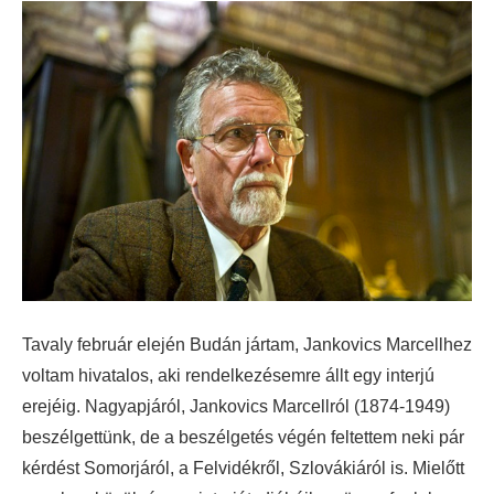
Tavaly február elején Budán jártam, Jankovics Marcellhez
voltam hivatalos, aki rendelkezésemre állt egy interjú
erejéig. Nagyapjáról, Jankovics Marcellról (1874-1949)
beszélgettünk, de a beszélgetés végén feltettem neki pár
kérdést Somorjáról, a Felvidékről, Szlovákiáról is. Mielőtt