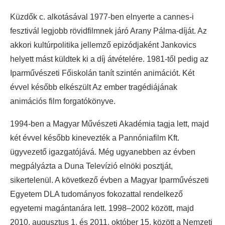
Küzdők c. alkotásával 1977-ben elnyerte a cannes-i
fesztivál legjobb rövidfilmnek járó Arany Pálma-díját. Az
akkori kultúrpolitika jellemző epizódjaként Jankovics
helyett mást küldtek ki a díj átvételére. 1981-től pedig az
Iparművészeti Főiskolán tanít szintén animációt. Két
évvel később elkészült Az ember tragédiájának
animációs film forgatókönyve.
1994-ben a Magyar Művészeti Akadémia tagja lett, majd
két évvel később kinevezték a Pannóniafilm Kft.
ügyvezető igazgatójává. Még ugyanebben az évben
megpályázta a Duna Televízió elnöki posztját,
sikertelenül. A következő évben a Magyar Iparművészeti
Egyetem DLA tudományos fokozattal rendelkező
egyetemi magántanára lett. 1998–2002 között, majd
2010. augusztus 1. és 2011. október 15. között a Nemzeti