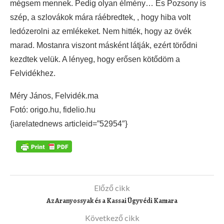
mégsem mennek. Pedig olyan élmény… És Pozsony is
szép, a szlovákok mára ráébredtek, , hogy hiba volt
ledózerolni az emlékeket. Nem hitték, hogy az övék
marad. Mostanra viszont másként látják, ezért törődni
kezdtek velük. A lényeg, hogy erősen kötődöm a
Felvidékhez.
Méry János, Felvidék.ma
Fotó: origo.hu, fidelio.hu
{iarelatednews articleid=”52954″}
Előző cikk
Az Aranyossyak és a Kassai Ügyvédi Kamara
Következő cikk