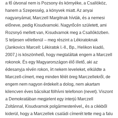
a fő útvonal nem is Pozsony és környéke, a Csallóköz,
hanem a Szepesség, a könyvek miatt. Az anyai
nagyanyámat, Marczell Margitnak hívták, és a nemesi
előneve, pedig Kisudvarnoki. Nagyrőcén született, ami
Rozsnyó mellett van, Kisudvarnok meg a Csallóközben.
S teljesen véletlenül – meg részint a Lékiratoknak
(Jankovics Marcell: Lékiratok I.-II., Bp., Helikon kiadó,
2007,) is köszönhető, hogy megtaláltak engem a Marczell
rokonok. És egy Magyarországon élő illető, aki az
édesanyja révén rokon, írt nekem leveleket, elküldte a
Marczell-címert, meg minden félét öreg Marczellekről, de
engem nem nagyon érdekelt a dolog, nem akartam
kilencven éves bácsikat fölhívni telefonon (nevet). Viszont
a Demokratában megjelent egy interjú Marczell
Zoltánnal, Kisudvarnok polgármesterével,, és a cikkből
kiderül, hogy a Marczellek családi címerét tette meg a falu