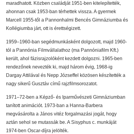
maradhatott. Közben családját 1951-ben kitelepítették,
ahonnan csak 1953-ban térhettek vissza. A gyermek
Marcell 1955-től a Pannonhalmi Bencés Gimnáziumba és
Kollégiumba járt, ott is érettségizett.
1959–1960-ban segédmunkásként dolgozott, majd 1960-
tól a Pannónia Filmvállalathoz (ma Pannóniafilm Kft.)
került, ahol fázisrajzolóként kezdett dolgozni. 1965-ben
rendezőnek nevezték ki, majd három évig, 1968-ig
Dargay Attilával és Nepp Józseffel közösen készítették a
nagy sikerű Gusztáv című rajzfilmsorozatot.
1971–72-ben a Képző- és Iparművészeti Gimnáziumban
tanított animációt. 1973-ban a Hanna-Barbera
megvásárolta a János vitéz forgalmazási jogát, hogy
aztán sehol se mutassák be. A Sisyphus c. munkáját
1974-ben Oscar-díjra jelölték.