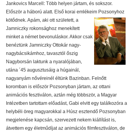
Jankovics Marcell: Több helyen jártam, és sokszor.
Először a háború alatt. Első korai emlékeim Pozsonyhoz
kötődnek. Apám, aki ott született, a
Jamniczky rokonsághoz menekített
minket a német bevonuláskor. Akkor csak
benéztünk Jamniczky Ottokár nagy-
nagybácsikámhoz, tavasztól őszig
Nagyborsán laktunk a nyaralójában,
utána ´45 augusztusáig a húgainál,
nagyanyám nővéreinél éltünk Bazinban. Felnőtt
koromban is először Pozsonyban jártam, az ottani
animációs fesztiválon, aztán még többször, a Magyar
Intézetben tartottam előadást, Gabi elvitt egy találkozóra a
helybéli öreg magyarokkal a Húsz esztendő Pozsonyban
megjelenése kapcsán, szervezett nekem kiállítást is,
átvettem egy életműdíjat az animációs filmfesztiválon, de