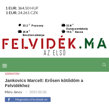
1 EUR:
364.50
HUF
1 EUR:
24.261
CZK
C
C
33.2
Pozsony
32.8
Dunaszerdahely
C
C
25.8
19.6
Kassa
Besztercebánya
SZERINTEM
Jankovics Marcell: Erősen kötődöm a
Felvidékhez
Méry János
2015.05.02.
Megosztás a Facebook-on