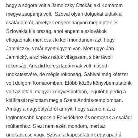
hogy a sógora volt a Jamniczky Ottokár, aki Komárom
megye zsupánja volt., Szóval olyan dolgokat tudtak a
családomról, amelyek engem nagyon megleptek. S
Szlovákia kis ország, ahol engem a szlovákok
elfogadnak, mert csak ki kell mondanom azt, hogy
Jamniczky, s már nyert ügyem van. Mert ugye Ján
Jamnický, a színész náluk világszám, s bár távoli
rokonság, Arisztid keresztapámnak volt másod-
unokatestvére, de mégis rokonság. Gabival még kétszer
volt dolgom Komáromban. Előbb közös könyvbemutatónk
volt az ottani magyar könyvesboltban, legutóbb pedig a
kiállítását nyitottam meg a Szent András-templomban.
Amúgy a nagybátyádról annyit, hogy számomra, a
legfontosabb kapocs a Felvidékhez és nemcsak a családi
múltamhoz. S ezt nem azért mondom, mert az
unokaöccse vagy. Szóval a kapcsolatunk egy apa-fiú