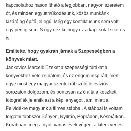
kapcsolathoz hasonlítható a legjobban, nagyon szeretem
őt, és minden együttműködésünk, közös munkánk
kizárólag építő jellegű. Még egy konfliktusunk sem volt,
egy percig sem. S úgy néz ki, hogy ez a kapcsolat sikeres
is.
Említette, hogy gyakran járnak a Szepességben a
könyvek miatt.
Jankovics Marcell: Ezeket a szepességi túrákat a
könyvekhez vele csinálom, és ez engem inspirált, mert
ugye most egy magyar szentekről szóló televíziós
sorozaton dolgozom, és pontosan az ő általa készített
fotográfiák jelentik azt a képi anyagot,, ami miatt a
Felvidékre megyünk a filmes stábbal. A stábbal is voltam
forgatni többször Bényen, Nyitrán, Poprádon, Késmárkon.
Korábban, még a nyolcvanas évek végén, a kilencvenes