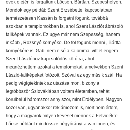
évek elején is forgattunk Lőcsén, Bártfán, Szepeshelyen.
Mondok egy példát: Szent Erzsébettel kapcsolatban
természetesen Kassán is forgatni fogunk, továbbá
azokban a templomokban is, ahol Szent Lászlót ábrázoló
faliképek vannak. Ez ugye már nem Szepesség, hanem
inkább , Rozsnyó környéke. De föl fogunk menni , Bártfa
környékére is. Gabi nem első alkalommal vitt el engem
Szent Lászlóhoz kapcsolódós körútra, ahol
megnézhettem azokat a templomokat, amelyekben Szent
László-faliképeket fotózott. Szóval ez egy másik szál. Ha
pedig végigtekintek az utazásaimon, bizony a
legtöbbször Szlovákiában voltam életemben, tehát
körülbelül háromszor annyiszor, mint Erdélyben. Nagyon
közel van, ugyanakkor reklámozom is, mert nem értem,
hogy a magyarok milyen keveset mennek a Felvidékre.
Lőcse például mindössze négyórányira van innen, és