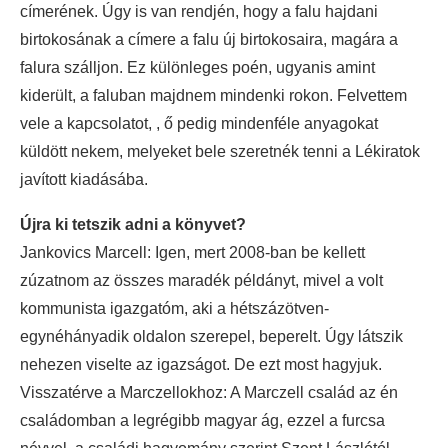
címerének. Úgy is van rendjén, hogy a falu hajdani
birtokosának a címere a falu új birtokosaira, magára a
falura szálljon. Ez különleges poén, ugyanis amint
kiderült, a faluban majdnem mindenki rokon. Felvettem
vele a kapcsolatot, , ő pedig mindenféle anyagokat
küldött nekem, melyeket bele szeretnék tenni a Lékiratok
javított kiadásába.
Újra ki tetszik adni a könyvet?
Jankovics Marcell: Igen, mert 2008-ban be kellett
zúzatnom az összes maradék példányt, mivel a volt
kommunista igazgatóm, aki a hétszázötven-
egynéhányadik oldalon szerepel, beperelt. Úgy látszik
nehezen viselte az igazságot. De ezt most hagyjuk.
Visszatérve a Marczellokhoz: A Marczell család az én
családomban a legrégibb magyar ág, ezzel a furcsa