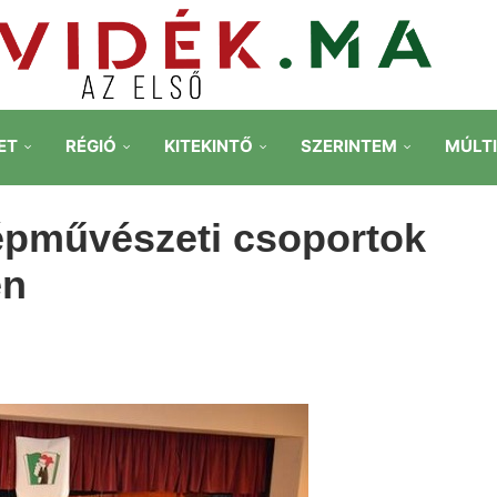
ET
RÉGIÓ
KITEKINTŐ
SZERINTEM
MÚLT
épművészeti csoportok
en