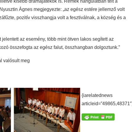
lletve kisebb drámajátékok is. Remek hangulatban telt a
l Nyusztin Ágnes megjegyezte: „az egész estére jellemző volt
áfűzte, pozitív visszhangja volt a fesztiválnak, a község és a
 jelentett az esemény, több mint ötven lakos segített az
kozó összefogta az egész falut, összhangban dolgoztunk.”
l valósult meg
{iarelatednews
articleid=”49865,48371″