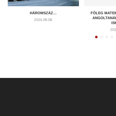
HÁROMSZÁZ…
FŐLEG MATE
ANGOLTANÁ
2026.08.08.
I
202