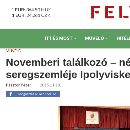
1 EUR:
364.50
HUF
1 EUR:
24.261
CZK
ITT ÉS MOST
MŰVELŐ
HITÉL
MŰVELŐ
Novemberi találkozó – n
seregszemléje Ipolyvisk
Pásztor Péter
2015.11.18.
Megosztás a Facebook-on