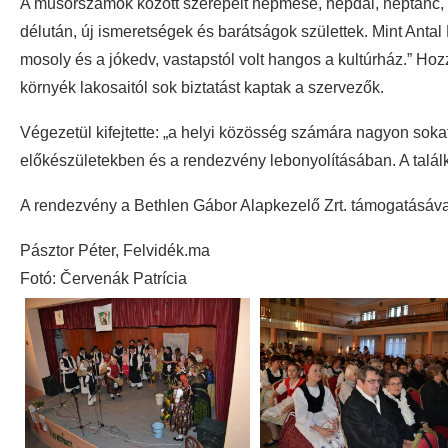
A műsorszámok között szerepelt népmese, népdal, néptánc, i
délután, új ismeretségek és barátságok születtek. Mint Anta
mosoly és a jókedv, vastapstól volt hangos a kultúrház.” Hozz
környék lakosaitól sok biztatást kaptak a szervezők.
Végezetül kifejtette: „a helyi közösség számára nagyon sokat
előkészületekben és a rendezvény lebonyolításában. A talál
A rendezvény a Bethlen Gábor Alapkezelő Zrt. támogatásáva
Pásztor Péter, Felvidék.ma
Fotó: Červenák Patrícia