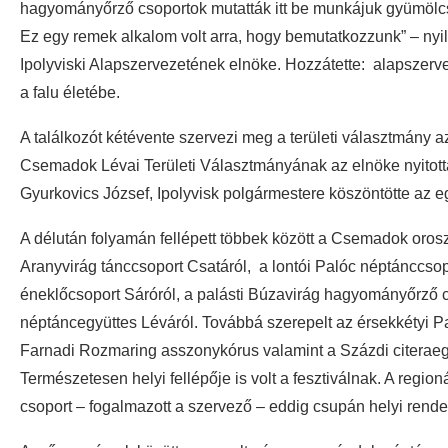
hagyományőrző csoportok mutatták itt be munkájuk gyümölcs
Ez egy remek alkalom volt arra, hogy bemutatkozzunk” – ny
Ipolyviski Alapszervezetének elnöke. Hozzátette: alapszervez
a falu életébe.
A találkozót kétévente szervezi meg a területi választmány 
Csemadok Lévai Területi Választmányának az elnöke nyitott
Gyurkovics József, Ipolyvisk polgármestere köszöntötte az e
A délután folyamán fellépett többek között a Csemadok oroszk
Aranyvirág tánccsoport Csatáról, a lontói Palóc néptánccso
éneklőcsoport Sáróról, a palásti Búzavirág hagyományőrző 
néptáncegyüttes Léváról. Továbbá szerepelt az érsekkétyi Pa
Farnadi Rozmaring asszonykórus valamint a Százdi citerae
Természetesen helyi fellépője is volt a fesztiválnak. A regi
csoport – fogalmazott a szervező – eddig csupán helyi rend