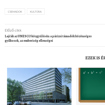
CSEMADOK
KULTÚRA
Előző cikk
Lajčák az UNESCO közgyűlésén: a párizsi támadók közönséges
gyilkosok, az emberiség ellenségei
EZEK IS 