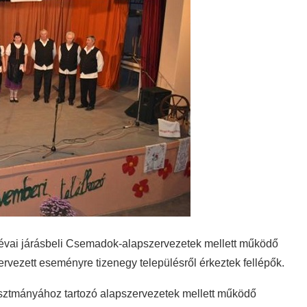
lévai járásbeli Csemadok-alapszervezetek mellett működő
rvezett eseményre tizenegy településről érkeztek fellépők.
sztmányához tartozó alapszervezetek mellett működő