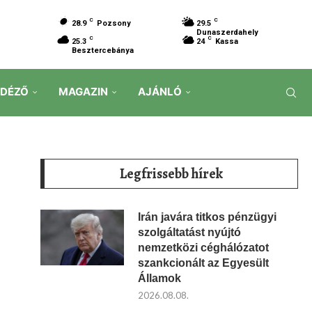
C
C
28.9
Pozsony
29.5
Dunaszerdahely
C
C
25.3
24
Kassa
Besztercebánya
IDÉZŐ
MAGAZIN
AJÁNLÓ
Legfrissebb hírek
Irán javára titkos pénzügyi
szolgáltatást nyújtó
nemzetközi céghálózatot
szankcionált az Egyesült
Államok
2026.08.08.