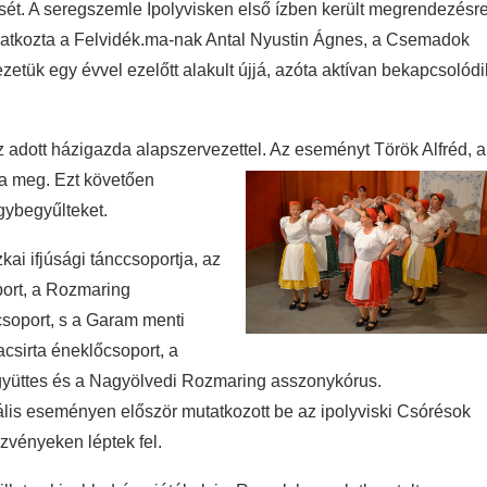
ét. A seregszemle Ipolyvisken első ízben került megrendezésre
ilatkozta a Felvidék.ma-nak Antal Nyustin Ágnes, a Csemadok
etük egy évvel ezelőtt alakult újjá, azóta aktívan bekapcsolódi
az adott házigazda alapszervezettel. Az eseményt
Török Alfréd, a
a meg. Ezt követően
gybegyűlteket.
ai ifjúsági tánccsoportja, az
port, a Rozmaring
csoport, s a Garam menti
csirta éneklőcsoport, a
gyüttes és a Nagyölvedi Rozmaring asszonykórus.
onális eseményen először mutatkozott be az ipolyviski Csórésok
ezvényeken léptek fel.