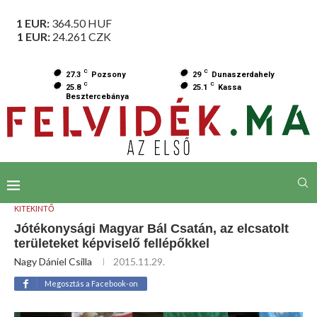
1 EUR:
364.50
HUF
1 EUR:
24.261
CZK
C
C
27.3
Pozsony
29
Dunaszerdahely
C
C
25.8
25.1
Kassa
Besztercebánya
KITEKINTŐ
Jótékonysági Magyar Bál Csatán, az elcsatolt
területeket képviselő fellépőkkel
Nagy Dániel Csilla
2015.11.29.
Megosztás a Facebook-on