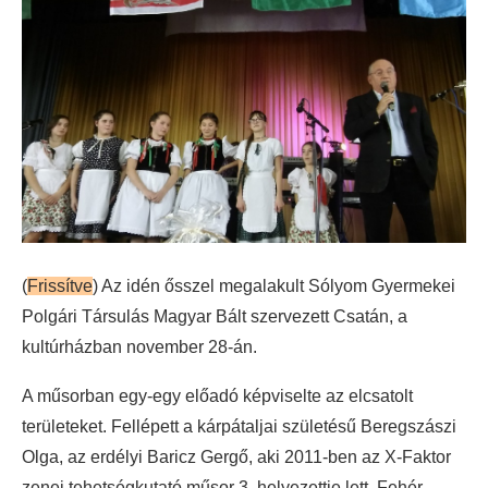
(
Frissítve
) Az idén ősszel megalakult Sólyom Gyermekei
Polgári Társulás Magyar Bált szervezett Csatán, a
kultúrházban november 28-án.
A műsorban egy-egy előadó képviselte az elcsatolt
területeket. Fellépett a kárpátaljai születésű Beregszászi
Olga, az erdélyi Baricz Gergő, aki 2011-ben az X-Faktor
zenei tehetségkutató műsor 3. helyezettje lett, Fehér