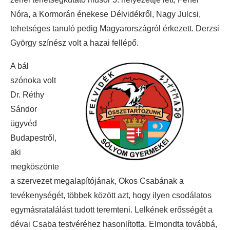
Nóra, a Kormorán énekese Délvidékről, Nagy Julcsi,
tehetséges tanuló pedig Magyarországról érkezett. Derzsi
György színész volt a hazai fellépő.
A bál
szónoka volt
Dr. Réthy
Sándor
ügyvéd
Budapestről,
aki
megköszönte
a szervezet megalapítójának, Okos Csabának a
tevékenységét, többek között azt, hogy ilyen csodálatos
egymásratalálást tudott teremteni. Lelkének erősségét a
dévai Csaba testvéréhez hasonlította. Elmondta továbbá,