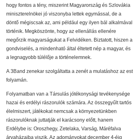
hogy fontos a tény, miszerint Magyarország és Szlovákia
miniszterelnökei jó viszonyba lettek egymással, de a
döntő mégiscsak az, ami például egy ilyen bál alkalmával
történik. Megköszönte, hogy az ellenállás ellenére
megőrzik magyarságukat a Felvidéken. Biztatott, hiszen a
gondviselés, a mindenható által éltetett nép a magyar, és
a legnagyobb túlélője a történelemnek.
A 3Band zenekar szolgáltatta a zenét a mulatáshoz az est
folyamán.
Folyamatban van a Társulás jótékonysági tevékenysége
hazai és erdélyi rászorulók számára. Az összegyűlt tartós
élelmiszert, játékokat nemcsak a környezetünkben
rászorulóknak juttatják el karácsony előtt, hanem
Erdélybe is: Oroszhegy, Zetelaka, Varság, Máréfalva
árvaházaiba viszik. Az adományokat december 4-éig