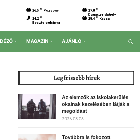
C
C
26.5
Pozsony
27.8
Dunaszerdahely
C
C
24.2
28.4
Kassa
Besztercebánya
IDÉZŐ
MAGAZIN
AJÁNLÓ
Legfrissebb hírek
Az elemzők az iskolakerülés
okainak kezelésében látják a
megoldást
2026.08.06.
Továbbra is fokozott