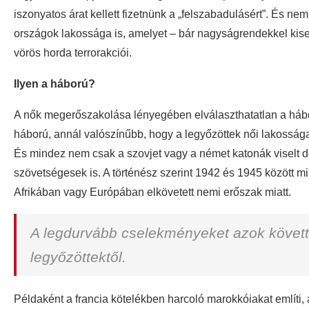
iszonyatos árat kellett fizetnünk a „felszabadulásért”. És ne
országok lakossága is, amelyet – bár nagyságrendekkel kise
vörös horda terrorakciói.
Ilyen a háború?
A nők megerőszakolása lényegében elválaszthatatlan a hábo
háború, annál valószínűbb, hogy a legyőzöttek női lakossága 
És mindez nem csak a szovjet vagy a német katonák viselt d
szövetségesek is. A történész szerint 1942 és 1945 között m
Afrikában vagy Európában elkövetett nemi erőszak miatt.
A legdurvább cselekményeket azok követték 
legyőzöttektől.
Példaként a francia kötelékben harcoló marokkóiakat említi, 