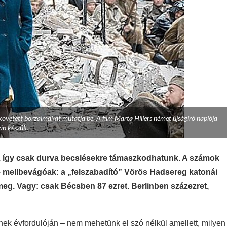
elkövetett borzalmakat mutatja be. A film Marta Hillers német újságíró naplója
án készült.
tt, így csak durva becslésekre támaszkodhatunk. A számok
– mellbevágóak: a „felszabadító” Vörös Hadsereg katonái
g. Vagy: csak Bécsben 87 ezret. Berlinben százezret,
ek évfordulóján – nem mehetünk el szó nélkül amellett, milyen