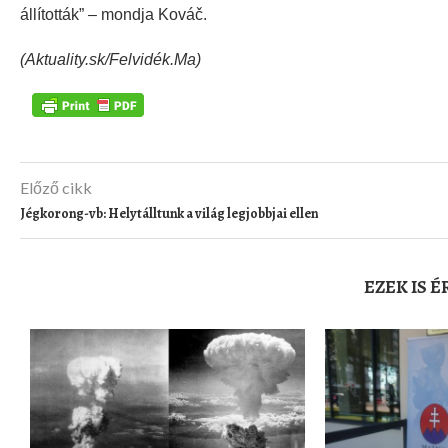
állították” – mondja Kováč.
(Aktuality.sk/Felvidék.Ma)
Előző cikk
Jégkorong-vb: Helytálltunk a világ legjobbjai ellen
EZEK IS 