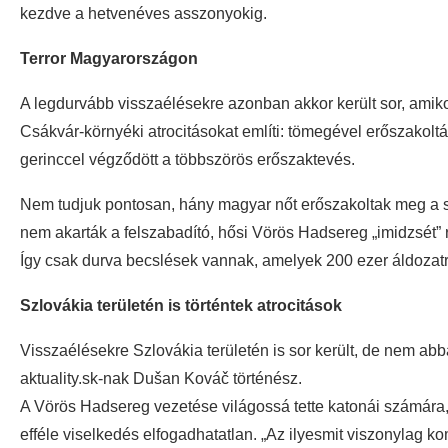
kezdve a hetvenéves asszonyokig.
Terror Magyarországon
A legdurvább visszaélésekre azonban akkor került sor, amik
Csákvár-környéki atrocitásokat említi: tömegével erőszakolt
gerinccel végződött a többszörös erőszaktevés.
Nem tudjuk pontosan, hány magyar nőt erőszakoltak meg a s
nem akarták a felszabadító, hősi Vörös Hadsereg „imidzsét” r
Így csak durva becslések vannak, amelyek 200 ezer áldozatr
Szlovákia területén is történtek atrocitások
Visszaélésekre Szlovákia területén is sor került, de nem a
aktuality.sk-nak Dušan Kováč történész.
A Vörös Hadsereg vezetése világossá tette katonái számára, 
efféle viselkedés elfogadhatatlan. „Az ilyesmit viszonylag ko