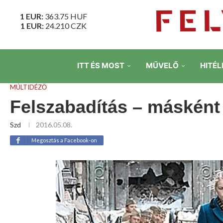
1 EUR:
363.75
HUF
1 EUR:
24.210
CZK
ITT ÉS MOST
MŰVELŐ
HITÉL
MÚLTIDÉZŐ
Felszabadítás – másként
Szd
2016.05.08.
Megosztás a Facebook-on