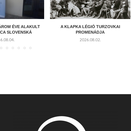
ÁROM ÉVE ALAKULT
A KLAPKA LÉGIÓ TURZOVKAI
ICA SLOVENSKÁ
PROMENÁDJA
6.08.04.
2026.08.02.