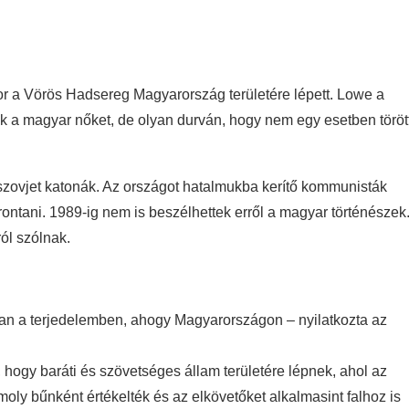
or a Vörös Hadsereg Magyarország területére lépett. Lowe a
ák a magyar nőket, de olyan durván, hogy nem egy esetben töröt
zovjet katonák. Az országot hatalmukba kerítő kommunisták
ontani. 1989-ig nem is beszélhettek erről a magyar történészek
ól szólnak.
bban a terjedelemben, ahogy Magyarországon – nyilatkozta az
hogy baráti és szövetséges állam területére lépnek, ahol az
moly bűnként értékelték és az elkövetőket alkalmasint falhoz is