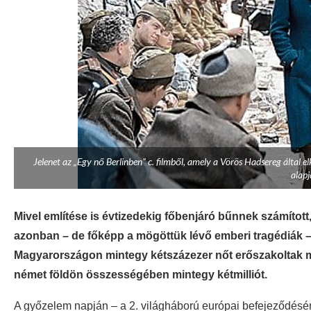
Jelenet az „Egy nő Berlinben” c. filmből, amely a Vörös Hadsereg által 
alapj
Mivel említése is évtizedekig főbenjáró bűnnek számíto
azonban – de főképp a mögöttük lévő emberi tragédiák 
Magyarországon mintegy kétszázezer nőt erőszakoltak me
német földön összességében mintegy kétmilliót.
A győzelem napján – a 2. világháború európai befejeződésén