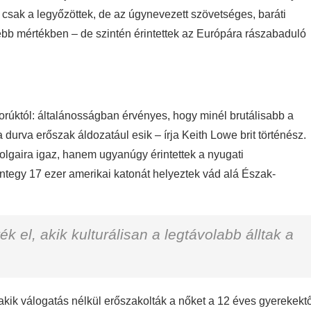
m csak a legyőzöttek, de az úgynevezett szövetséges, baráti
bb mértékben – de szintén érintettek az Európára rászabaduló
rúktól: általánosságban érvényes, hogy minél brutálisabb a
durva erőszak áldozatául esik – írja Keith Lowe brit történész.
olgaira igaz, hanem ugyanúgy érintettek a nyugati
integy 17 ezer amerikai katonát helyeztek vád alá Észak-
el, akik kulturálisan a legtávolabb álltak a
akik válogatás nélkül erőszakolták a nőket a 12 éves gyerekektő