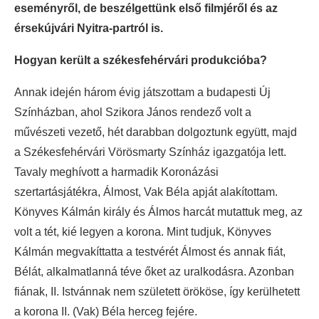
eseményről, de beszélgettünk első filmjéről és az
érsekújvári Nyitra-partról is.
Hogyan került a székesfehérvári produkcióba?
Annak idején három évig játszottam a budapesti Új
Színházban, ahol Szikora János rendező volt a
művészeti vezető, hét darabban dolgoztunk együtt, majd
a Székesfehérvári Vörösmarty Színház igazgatója lett.
Tavaly meghívott a harmadik Koronázási
szertartásjátékra, Álmost, Vak Béla apját alakítottam.
Könyves Kálmán király és Álmos harcát mutattuk meg, az
volt a tét, kié legyen a korona. Mint tudjuk, Könyves
Kálmán megvakíttatta a testvérét Álmost és annak fiát,
Bélát, alkalmatlanná téve őket az uralkodásra. Azonban
fiának, II. Istvánnak nem született örököse, így kerülhetett
a korona II. (Vak) Béla herceg fejére.