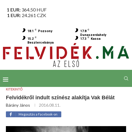
1 EUR:
364.50
HUF
1 EUR:
24.261
CZK
C
C
18.1
Pozsony
17.8
Dunaszerdahely
C
C
15.2
17.3
Kassa
Besztercebánya
KITEKINTŐ
Felvidékről indult színész alakítja Vak Bélát
Bárány János
2016.08.11.
Megosztás a Facebook-on