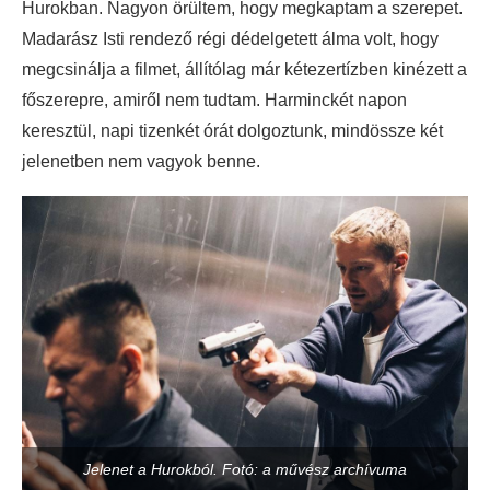
Hurokban. Nagyon örültem, hogy megkaptam a szerepet.
Madarász Isti rendező régi dédelgetett álma volt, hogy
megcsinálja a filmet, állítólag már kétezertízben kinézett a
főszerepre, amiről nem tudtam. Harminckét napon
keresztül, napi tizenkét órát dolgoztunk, mindössze két
jelenetben nem vagyok benne.
Jelenet a Hurokból. Fotó: a művész archívuma