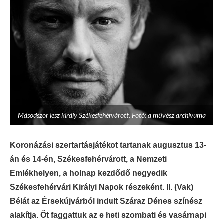
Másodszor lesz király Székesfehérvárott. Fotó: a művész archívuma
Koronázási szertartásjátékot tartanak augusztus 13-
án és 14-én, Székesfehérvárott, a Nemzeti
Emlékhelyen, a holnap kezdődő negyedik
Székesfehérvári Királyi Napok részeként. II. (Vak)
Bélát az Érsekújvárból indult Száraz Dénes színész
alakítja. Őt faggattuk az e heti szombati és vasárnapi