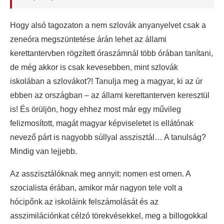
Hogy alsó tagozaton a nem szlovák anyanyelvet csak a
zeneóra megszüntetése árán lehet az állami
kerettantervben rögzített óraszámnál több órában tanítani,
de még akkor is csak kevesebben, mint szlovák
iskolában a szlovákot?! Tanulja meg a magyar, ki az úr
ebben az országban – az állami kerettanterven keresztül
is! És örüljön, hogy ehhez most már egy művileg
felizmosított, magát magyar képviseletet is ellátónak
nevező párt is nagyobb súllyal asszisztál… A tanulság?
Mindig van lejjebb.
Az asszisztálóknak meg annyit: nomen est omen. A
szocialista érában, amikor már nagyon tele volt a
hócipőnk az iskoláink felszámolását és az
asszimilációnkat célzó törekvésekkel, meg a billogokkal