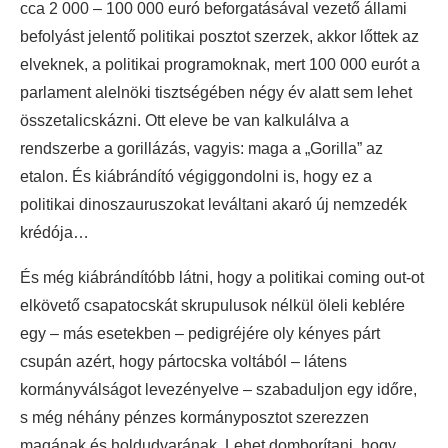
cca 2 000 – 100 000 euró beforgatásával vezető állami
befolyást jelentő politikai posztot szerzek, akkor lőttek az
elveknek, a politikai programoknak, mert 100 000 eurót a
parlament alelnöki tisztségében négy év alatt sem lehet
összetalicskázni. Ott eleve be van kalkulálva a
rendszerbe a gorillázás, vagyis: maga a „Gorilla” az
etalon. És kiábrándító végiggondolni is, hogy ez a
politikai dinoszauruszokat leváltani akaró új nemzedék
krédója…
És még kiábrándítóbb látni, hogy a politikai coming out-ot
elkövető csapatocskát skrupulusok nélkül öleli keblére
egy – más esetekben – pedigréjére oly kényes párt
csupán azért, hogy pártocska voltából – látens
kormányválságot levezényelve – szabaduljon egy időre,
s még néhány pénzes kormányposztot szerezzen
magának és holdudvarának. Lehet domborítani, hogy