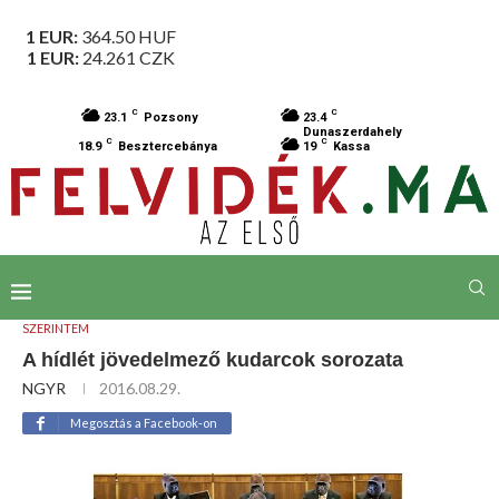
1 EUR:
364.50
HUF
1 EUR:
24.261
CZK
C
C
23.1
Pozsony
23.4
Dunaszerdahely
C
C
18.9
Besztercebánya
19
Kassa
SZERINTEM
A hídlét jövedelmező kudarcok sorozata
NGYR
2016.08.29.
Megosztás a Facebook-on