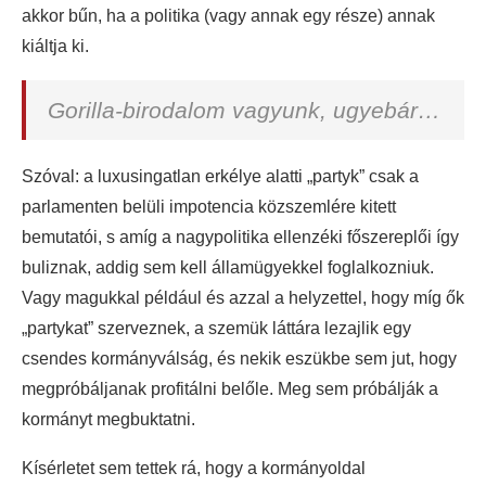
akkor bűn, ha a politika (vagy annak egy része) annak
kiáltja ki.
Gorilla-birodalom vagyunk, ugyebár…
Szóval: a luxusingatlan erkélye alatti „partyk” csak a
parlamenten belüli impotencia közszemlére kitett
bemutatói, s amíg a nagypolitika ellenzéki főszereplői így
buliznak, addig sem kell államügyekkel foglalkozniuk.
Vagy magukkal például és azzal a helyzettel, hogy míg ők
„partykat” szerveznek, a szemük láttára lezajlik egy
csendes kormányválság, és nekik eszükbe sem jut, hogy
megpróbáljanak profitálni belőle. Meg sem próbálják a
kormányt megbuktatni.
Kísérletet sem tettek rá, hogy a kormányoldal