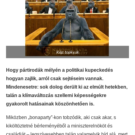
Kép: topky.sk
Hogy pártirodák mélyén a politikai kupeckedés
hogyan zajlik, arról csak sejtéseim vannak.
Mindenesetre: sok dolog derült ki az elmúlt hetekben,
talán a klímaváltozás szellemi képességekre
gyakorolt hatásainak köszönhetően is.
Miközben „bonaparty”-kon tobzódik, aki csak akar, s
kiköltöztetné bérleményéből a miniszterelnököt és
családját ­– legszívesebben talán valamelyik híd alá, mert