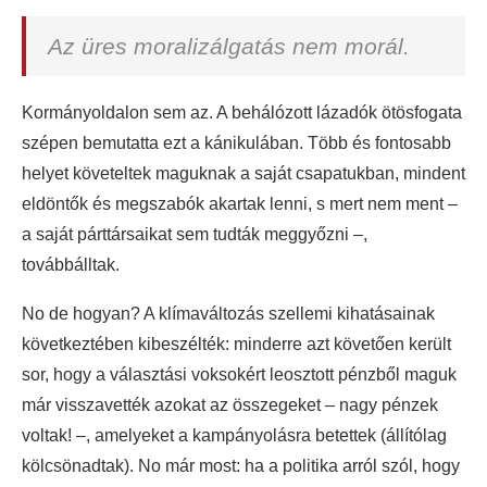
Az üres moralizálgatás nem morál.
Kormányoldalon sem az. A behálózott lázadók ötösfogata
szépen bemutatta ezt a kánikulában. Több és fontosabb
helyet követeltek maguknak a saját csapatukban, mindent
eldöntők és megszabók akartak lenni, s mert nem ment –
a saját párttársaikat sem tudták meggyőzni –,
továbbálltak.
No de hogyan? A klímaváltozás szellemi kihatásainak
következtében kibeszélték: minderre azt követően került
sor, hogy a választási voksokért leosztott pénzből maguk
már visszavették azokat az összegeket – nagy pénzek
voltak! –, amelyeket a kampányolásra betettek (állítólag
kölcsönadtak). No már most: ha a politika arról szól, hogy