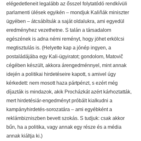
elégedetleneit legalább az ősszel folytatódó rendkívüli
parlamenti ülések egyikén – mondjuk Kaliňák miniszter
ügyében – átcsábítsák a saját oldalukra, ami egyedül
eredményhez vezethetne. S talán a társadalom
egészének is adna némi reményt, hogy jöhet erkölcsi
megtisztulás is. (Helyette kap a jónép ingyen, a
postaládájába egy Kali-ügyiratot; gondolom, Matovič
cégében készült, akkora árengedménnyel, mint annak
idején a politikai hirdetéseire kapott, s amivel úgy
kérkedett: nem mosott haza pártpénzt, s ezért még
díjazták is mindazok, akik Procházkát azért kárhoztatták,
mert hirdetésiár-engedményt próbált kialkudni a
kampányhirdetés-sorozatára – ami egyébként a
reklámbizniszben bevett szokás. S tudjuk: csak akkor
bűn, ha a politika, vagy annak egy része és a média
annak kiáltja ki.)