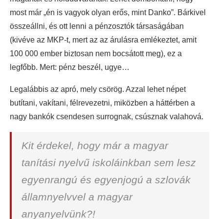
most már „én is vagyok olyan erős, mint Danko”. Bárkivel
összeállni, és ott lenni a pénzosztók társaságában
(kivéve az MKP-t, mert az az árulásra emlékeztet, amit
100 000 ember biztosan nem bocsátott meg), ez a
legfőbb. Mert: pénz beszél, ugye…
Legalábbis az apró, mely csörög. Azzal lehet népet
butítani, vakítani, félrevezetni, miközben a háttérben a
nagy bankók csendesen surrognak, csúsznak valahová.
Kit érdekel, hogy már a magyar
tanítási nyelvű iskoláinkban sem lesz
egyenrangú és egyenjogú a szlovák
államnyelvvel a magyar
anyanyelvünk?!