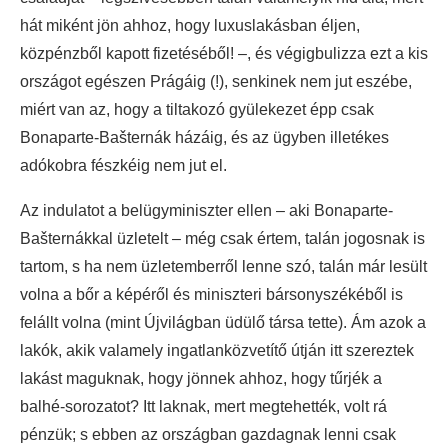
hát miként jön ahhoz, hogy luxuslakásban éljen,
közpénzből kapott fizetéséből! –, és végigbulizza ezt a kis
országot egészen Prágáig (!), senkinek nem jut eszébe,
miért van az, hogy a tiltakozó gyülekezet épp csak
Bonaparte-Bašternák házáig, és az ügyben illetékes
adókobra fészkéig nem jut el.
Az indulatot a belügyminiszter ellen – aki Bonaparte-
Bašternákkal üzletelt – még csak értem, talán jogosnak is
tartom, s ha nem üzletemberről lenne szó, talán már lesült
volna a bőr a képéről és miniszteri bársonyszékéből is
felállt volna (mint Újvilágban üdülő társa tette). Ám azok a
lakók, akik valamely ingatlanközvetítő útján itt szereztek
lakást maguknak, hogy jönnek ahhoz, hogy tűrjék a
balhé-sorozatot? Itt laknak, mert megtehették, volt rá
pénzük; s ebben az országban gazdagnak lenni csak