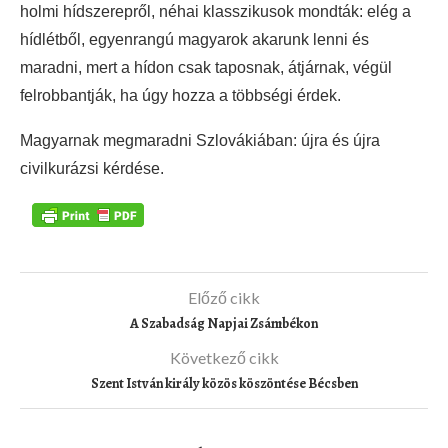
holmi hídszerepről, néhai klasszikusok mondták: elég a
hídlétből, egyenrangú magyarok akarunk lenni és
maradni, mert a hídon csak taposnak, átjárnak, végül
felrobbantják, ha úgy hozza a többségi érdek.
Magyarnak megmaradni Szlovákiában: újra és újra
civilkurázsi kérdése.
Előző cikk
A Szabadság Napjai Zsámbékon
Következő cikk
Szent István király közös köszöntése Bécsben