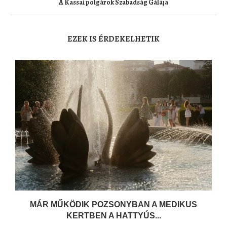
A Kassai polgárok Szabadság Gálája
EZEK IS ÉRDEKELHETIK
MÁR MŰKÖDIK POZSONYBAN A MEDIKUS
KERTBEN A HATTYÚS...