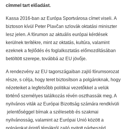
címmel tart előadást.
Kassa 2016-ban az Európa Sportvárosa címet viseli. A
biztoson kívül Peter Plavčan szlovák oktatási miniszter
lesz jelen. A fórumon az aktuális európai kérdések
kerülnek terítékre, mint az oktatás, kultúra, valamint
ezeknek a fejlődés és foglalkoztatás előmozdításában
betöltött szerepe, továbbá az EU jövője.
A rendezvény az EU tagországaiban zajló fórumsorozat
része, s célja, hogy teret biztosítson a polgároknak, hogy
nézeteiket a legfelsőbb politikai vezetőkkel a velük
történő személyes találkozás révén oszthassák meg. A
nyilvános viták az Európai Bizottság számára rendkívüli
jelentőséggel bírnak a szélesebb és szakmai
nyilvánosság, valamint az Európai Unió között a
polgárokat érintő témákról zajló nyitott párbeszéd