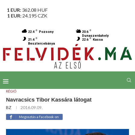
1 EUR:
362.08
HUF
1 EUR:
24.195
CZK
C
C
22.4
Pozsony
20.6
Dunaszerdahely
C
C
21.4
22.6
Kassa
Besztercebánya
RÉGIÓ
Navracsics Tibor Kassára látogat
BZ
2016.09.09.
Megosztás a Facebook-on