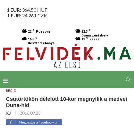
1 EUR:
364.50
HUF
1 EUR:
24.261
CZK
C
C
22
Pozsony
22.3
Dunaszerdahely
C
C
16.8
19
Kassa
Besztercebánya
RÉGIÓ
Csütörtökön délelőtt 10-kor megnyílik a medvei
Duna-híd
KJ
2016.09.28.
Megosztás a Facebook-on
A medvei híd újra járható lesz. (Fotó: VÚIS Kft.)