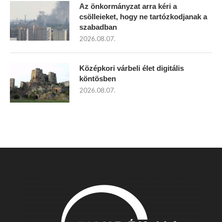
Az önkormányzat arra kéri a
csölleieket, hogy ne tartózkodjanak a
szabadban
2026.08.07.
Középkori várbeli élet digitális
köntösben
2026.08.07.