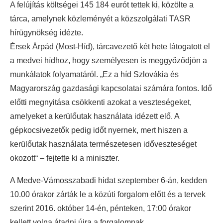
A felújítás költségei 145 184 eurót tettek ki, közölte a
tárca, amelynek közleményét a közszolgálati TASR
hírügynökség idézte.
Érsek Árpád (Most-Híd), tárcavezető két hete látogatott el
a medvei hídhoz, hogy személyesen is meggyőződjön a
munkálatok folyamatáról. „Ez a híd Szlovákia és
Magyarország gazdasági kapcsolatai számára fontos. Idő
előtti megnyitása csökkenti azokat a veszteségeket,
amelyeket a kerülőutak használata idézett elő. A
gépkocsivezetők pedig időt nyernek, mert hiszen a
kerülőutak használata természetesen időveszteséget
okozott“ – fejtette ki a miniszter.
A Medve-Vámosszabadi hidat szeptember 6-án, kedden
10.00 órakor zárták le a közúti forgalom előtt és a tervek
szerint 2016. október 14-én, pénteken, 17:00 órakor
kellett volna átadni újra a forgalomnak.