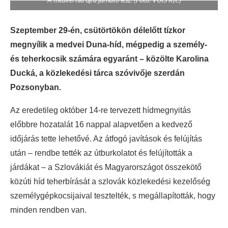
Szeptember 29-én, csütörtökön délelőtt tízkor
megnyílik a medvei Duna-híd, mégpedig a személy-
és teherkocsik számára egyaránt – közölte Karolina
Ducká, a közlekedési tárca szóvivője szerdán
Pozsonyban.
Az eredetileg október 14-re tervezett hídmegnyitás
előbbre hozatalát 16 nappal alapvetően a kedvező
időjárás tette lehetővé. Az átfogó javítások és felújítás
után – rendbe tették az útburkolatot és felújították a
járdákat – a Szlovákiát és Magyarországot összekötő
közúti híd teherbírását a szlovák közlekedési kezelőség
személygépkocsijaival tesztelték, s megállapították, hogy
minden rendben van.