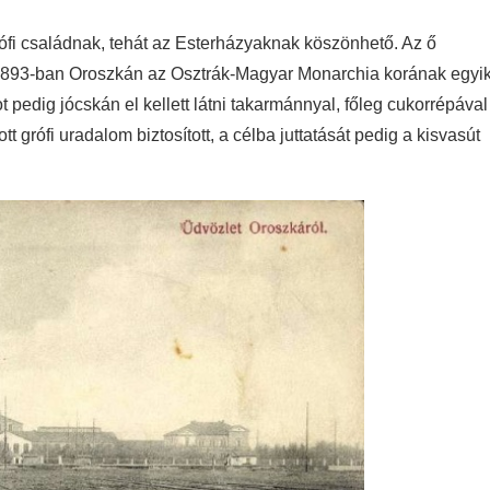
rófi családnak, tehát az Esterházyaknak köszönhető. Az ő
 1893-ban Oroszkán az Osztrák-Magyar Monarchia korának egyi
pedig jócskán el kellett látni takarmánnyal, főleg cukorrépával
t grófi uradalom biztosított, a célba juttatását pedig a kisvasút