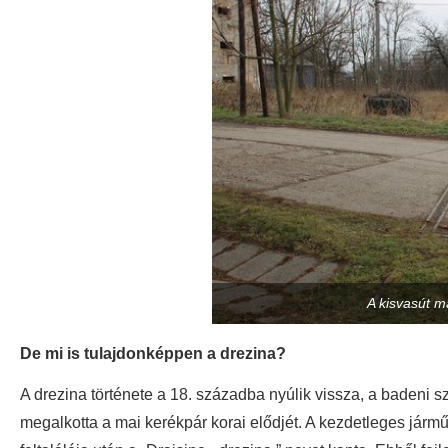
A kisvasút 
De mi is tulajdonképpen a drezina?
A drezina története a 18. századba nyúlik vissza, a badeni s
megalkotta a mai kerékpár korai elődjét. A kezdetleges jár