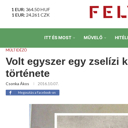
1 EUR:
364.50
HUF
1 EUR:
24.261
CZK
ITT ÉS MOST
MŰVELŐ
HITÉL
MÚLTIDÉZŐ
Volt egyszer egy zselízi 
története
Csonka Ákos
2016.10.07.
Megosztás a Facebook-on