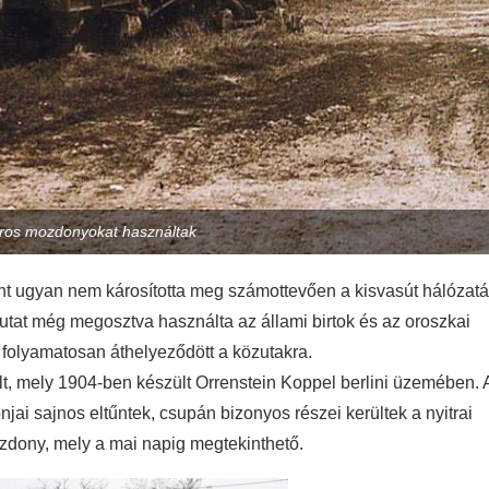
oros mozdonyokat használtak
ront ugyan nem károsította meg számottevően a kisvasút hálózatá
utat még megosztva használta az állami birtok és az oroszkai
 folyamatosan áthelyeződött a közutakra.
, mely 1904-ben készült Orrenstein Koppel berlini üzemében. 
jai sajnos eltűntek, csupán bizonyos részei kerültek a nyitrai
mozdony, mely a mai napig megtekinthető.