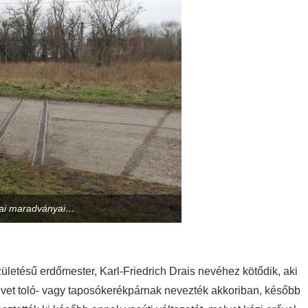
mai maradványai…
zületésű erdőmester, Karl-Friedrich Drais nevéhez kötődik, aki
művet toló- vagy taposókerékpárnak nevezték akkoriban, később