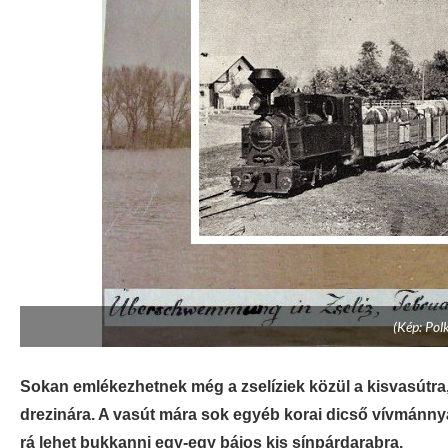
(Kép: Pol
Sokan emlékezhetnek még a zselíziek közül a kisvasútra, 
drezinára. A vasút mára sok egyéb korai dicső vívmánnya
rá lehet bukkanni egy-egy bájos kis sínpárdarabra.