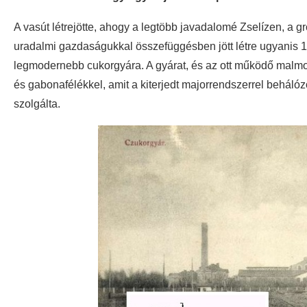
A vasút létrejötte, ahogy a legtöbb javadalomé Zselízen, a g
uradalmi gazdaságukkal összefüggésben jött létre ugyanis
legmodernebb cukorgyára. A gyárat, és az ott működő malmot 
és gabonafélékkel, amit a kiterjedt majorrendszerrel behálózot
szolgálta.