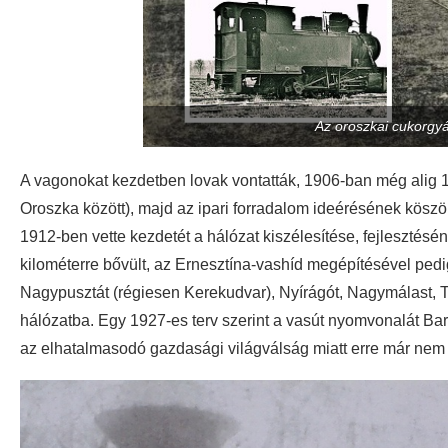
Az oroszkai cukorgy
A vagonokat kezdetben lovak vontatták, 1906-ban még alig 10
Oroszka között), majd az ipari forradalom ideérésének kösz
1912-ben vette kezdetét a hálózat kiszélesítése, fejleszté
kilométerre bővült, az Ernesztína-vashíd megépítésével pedi
Nagypusztát (régiesen Kerekudvar), Nyírágót, Nagymálast, T
hálózatba. Egy 1927-es terv szerint a vasút nyomvonalát Ba
az elhatalmasodó gazdasági világválság miatt erre már nem k