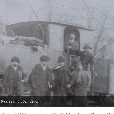
t 6-os számú gőzmozdony