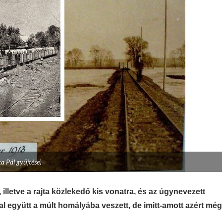
ka Pál gyűjtése)
illetve a rajta közlekedő kis vonatra, és az úgynevezett
l együtt a múlt homályába veszett, de imitt-amott azért még