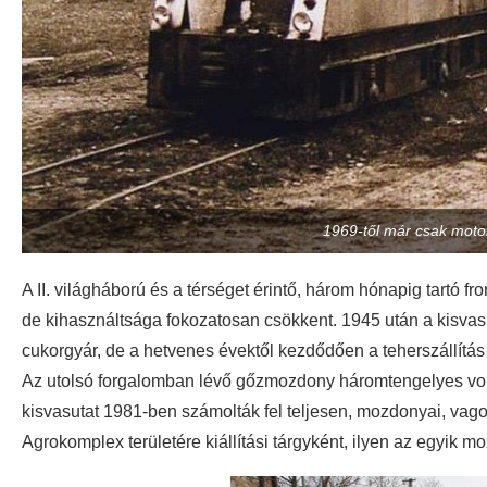
1969-től már csak mot
A II. világháború és a térséget érintő, három hónapig tartó f
de kihasználtsága fokozatosan csökkent. 1945 után a kisvas
cukorgyár, de a hetvenes évektől kezdődően a teherszállítás
Az utolsó forgalomban lévő gőzmozdony háromtengelyes volt
kisvasutat 1981-ben számolták fel teljesen, mozdonyai, vagon
Agrokomplex területére kiállítási tárgyként, ilyen az egyik 