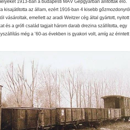
elyeket 1913-ban a budapesti MÁV Gépgyárban állítottak elő.
a kisajátította az állam, ezért 1916-ban 4 kisebb gőzmozdonyró
 vásároltak, emellett az aradi Weitzer cég által gyártott, nyitott
t és a grófi család tagjait három darab drezina szállította, egy
szállítás még a ’60-as években is gyakori volt, amíg az érintett