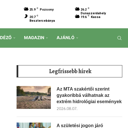
C
C
25.9
Pozsony
26.2
Dunaszerdahely
C
C
20.7
19.6
Kassa
Besztercebánya
IDÉZŐ
MAGAZIN
AJÁNLÓ
Legfrissebb hírek
Az MTA szakértői szerint
gyakoribbá válhatnak az
extrém hidrológiai események
2026.08.07.
A születési jogon járó