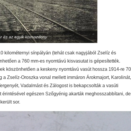
ár és az egyik kismozdony
 kilométernyi sínpályán (tehát csak nagyjából Zselíz és
önhetően a 760 mm-es nyomtávú kisvasutat is gépesítették.
sének köszönhetően a keskeny nyomtávú vasút hossza 1914-re 70
g a Zselíz-Oroszka vonal mellett immáron Árokmajort, Karolinát,
ergenyét, Vadalmást és Zálogost is bekapcsolták a vasúti
rt érintésével egészen Szőgyénig akarták meghosszabbítani, de
erült sor.