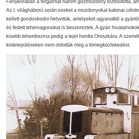
Fénykorában a forgalmat három gőzmozdony biztosította, am
Az I. világháború során ezeket a mozdonyokat katonai célokr
kellett gondoskodni helyettük, amelyeket ugyanattól a gyártótól
és fedett tehervagonokat is beszereztek. A gyári hivatalnokoka
kisebb teherdrezina pedig a tejet hordta Oroszkára. A személy
kistelepüléseken nem oldották meg a tömegközlekedést.