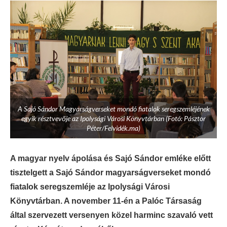
A Sajó Sándor Magyarságverseket mondó fiatalok seregszemléjének
egyik résztvevője az Ipolysági Városi Könyvtárban (Fotó: Pásztor
Péter/Felvidék.ma)
A magyar nyelv ápolása és Sajó Sándor emléke előtt
tisztelgett a Sajó Sándor magyarságverseket mondó
fiatalok seregszemléje az Ipolysági Városi
Könyvtárban. A november 11-én a Palóc Társaság
által szervezett versenyen közel harminc szavaló vett