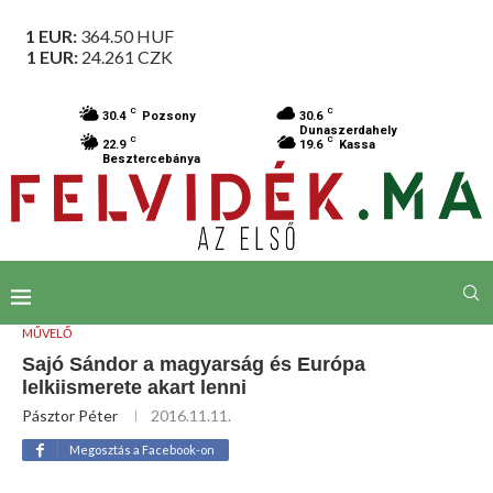
1 EUR:
364.50
HUF
1 EUR:
24.261
CZK
C
C
30.4
Pozsony
30.6
Dunaszerdahely
C
C
22.9
19.6
Kassa
Besztercebánya
MŰVELŐ
Sajó Sándor a magyarság és Európa
lelkiismerete akart lenni
Pásztor Péter
2016.11.11.
Megosztás a Facebook-on