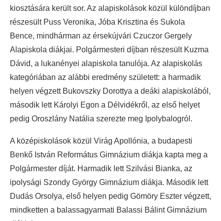
kiosztására került sor. Az alapiskolások közül különdíjban
részesült Puss Veronika, Jóba Krisztina és Sukola
Bence, mindhárman az érsekújvári Czuczor Gergely
Alapiskola diákjai. Polgármesteri díjban részesült Kuzma
Dávid, a lukanényei alapiskola tanulója. Az alapiskolás
kategóriában az alábbi eredmény született: a harmadik
helyen végzett Bukovszky Dorottya a deáki alapiskolából,
második lett Károlyi Egon a Délvidékről, az első helyet
pedig Oroszlány Natália szerezte meg Ipolybalogról.
A középiskolások közül Virág Apollónia, a budapesti
Benkő István Református Gimnázium diákja kapta meg a
Polgármester díját. Harmadik lett Szilvási Bianka, az
ipolysági Szondy György Gimnázium diákja. Második lett
Dudás Orsolya, első helyen pedig Gömöry Eszter végzett,
mindketten a balassagyarmati Balassi Bálint Gimnázium