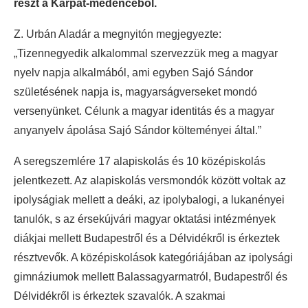
részt a Kárpát-medencéből.
Z. Urbán Aladár a megnyitón megjegyezte:
„Tizennegyedik alkalommal szervezzük meg a magyar
nyelv napja alkalmából, ami egyben Sajó Sándor
születésének napja is, magyarságverseket mondó
versenyünket. Célunk a magyar identitás és a magyar
anyanyelv ápolása Sajó Sándor költeményei által.”
A seregszemlére 17 alapiskolás és 10 középiskolás
jelentkezett. Az alapiskolás versmondók között voltak az
ipolyságiak mellett a deáki, az ipolybalogi, a lukanényei
tanulók, s az érsekújvári magyar oktatási intézmények
diákjai mellett Budapestről és a Délvidékről is érkeztek
résztvevők. A középiskolások kategóriájában az ipolysági
gimnáziumok mellett Balassagyarmatról, Budapestről és
Délvidékről is érkeztek szavalók. A szakmai