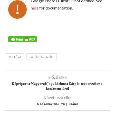
Google Photos Client ID not defined. See
here
for documentation.
KULTÚRA
PALÓC TÁRSASÁG
Előző cikk
Képriport a Magyarok Jogvédelme a Kárpát-medencében c.
konferenciáról
Következő cikk
A Lakoma 2016. évi 3. száma