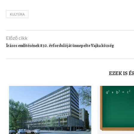
KULTÚRA
Előző cikk
Írásos említésének 830. évfordulóját ünnepelte Vajka község
EZEK IS 