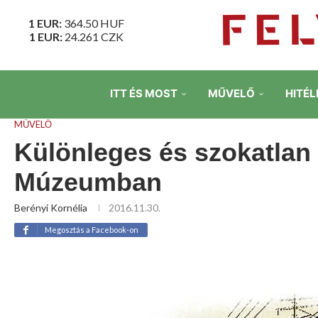
1 EUR:
364.50
HUF
1 EUR:
24.261
CZK
ITT ÉS MOST
MŰVELŐ
HITÉL
MŰVELŐ
Különleges és szokatlan k
Múzeumban
Berényi Kornélia
2016.11.30.
Megosztás a Facebook-on