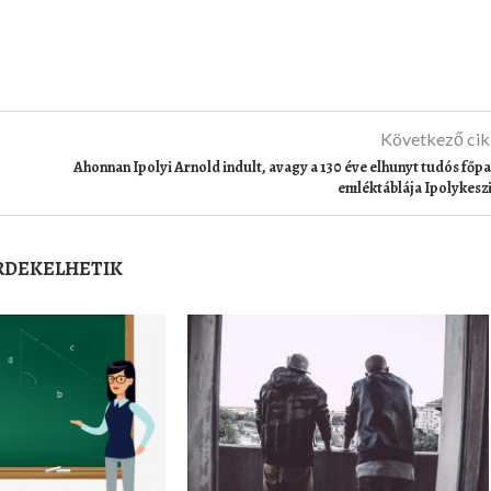
Következő ci
Ahonnan Ipolyi Arnold indult, avagy a 130 éve elhunyt tudós főp
emléktáblája Ipolykesz
ÉRDEKELHETIK