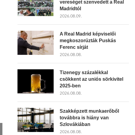
vereséget szenvedett a Real
Madridtól
2026.08.09.
A Real Madrid képviselői
megkoszorúzták Puskás
Ferenc sírját
2026.08.08.
Tizenegy százalékkal
csökkent az uniós sörkivitel
2025-ben
2026.08.08.
Szakképzett munkaerőből
továbbra is hiány van
Szlovákiában
2026.08.08.