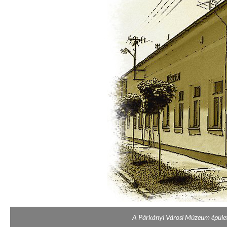
A Párkányi Városi Múzeum épülete