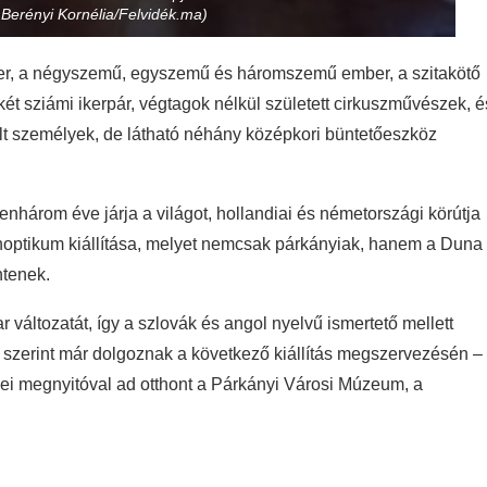
 Berényi Kornélia/Felvidék.ma)
ber, a négyszemű, egyszemű és háromszemű ember, a szitakötő
ét sziámi ikerpár, végtagok nélkül született cirkuszművészek, é
t személyek, de látható néhány középkori büntetőeszköz
enhárom éve járja a világot, hollandiai és németországi körútja
anoptikum kiállítása, melyet nemcsak párkányiak, hanem a Duna
ntenek.
változatát, így a szlovák és angol nyelvű ismertető mellett
 szerint már dolgoznak a következő kiállítás megszervezésén –
ei megnyitóval ad otthont a Párkányi Városi Múzeum, a