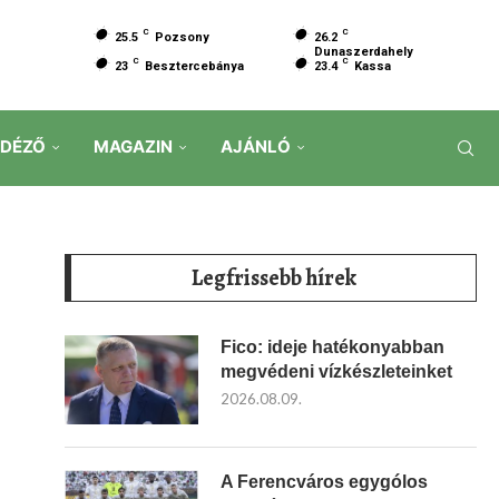
C
C
25.5
Pozsony
26.2
Dunaszerdahely
C
C
23
Besztercebánya
23.4
Kassa
IDÉZŐ
MAGAZIN
AJÁNLÓ
Legfrissebb hírek
Fico: ideje hatékonyabban
megvédeni vízkészleteinket
2026.08.09.
A Ferencváros egygólos