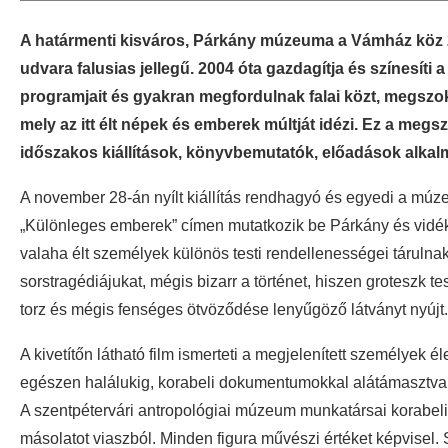
A határmenti kisváros, Párkány múzeuma a Vámház köz 2. 
udvara falusias jellegű. 2004 óta gazdagítja és színesíti 
programjait és gyakran megfordulnak falai közt, megszokták
mely az itt élt népek és emberek múltját idézi. Ez a meg
időszakos kiállítások, könyvbemutatók, előadások alkalm
A november 28-án nyílt kiállítás rendhagyó és egyedi a múz
„Különleges emberek” címen mutatkozik be Párkány és vidé
valaha élt személyek különös testi rendellenességei tárulnak
sorstragédiájukat, mégis bizarr a történet, hiszen groteszk te
torz és mégis fenséges ötvöződése lenyűgöző látványt nyújt.
A kivetítőn látható film ismerteti a megjelenített személyek é
egészen halálukig, korabeli dokumentumokkal alátámasztva
A szentpétervári antropológiai múzeum munkatársai korabeli f
másolatot viaszból. Minden figura művészi értéket képvisel.