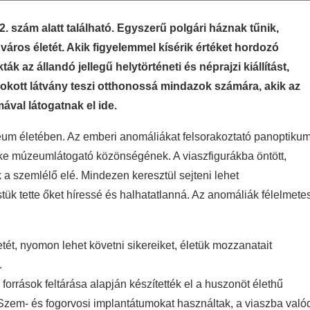
szám alatt található. Egyszerű polgári háznak tűnik,
a város életét. Akik figyelemmel kísérik értéket hordozó
 az állandó jellegű helytörténeti és néprajzi kiállítást,
szokott látvány teszi otthonossá mindazok számára, akik az
ával látogatnak el ide.
eum életében. Az emberi anomáliákat felsorakoztató panoptiku
ke múzeumlátogató közönségének. A viaszfigurákba öntött,
 a szemlélő elé. Mindezen keresztül sejteni lehet
stük tette őket híressé és halhatatlanná. Az anomáliák félelmete
letét, nyomon lehet követni sikereiket, életük mozzanatait
.
orrások feltárása alapján készítették el a huszonöt élethű
 Szem- és fogorvosi implantátumokat használtak, a viaszba való