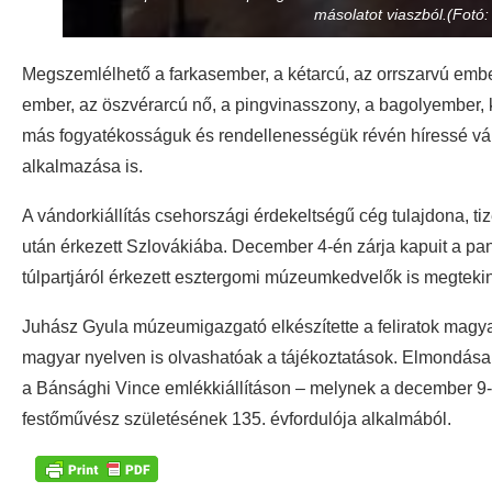
másolatot viaszból.(Fotó:
Megszemlélhető a farkasember, a kétarcú, az orrszarvú em
ember, az öszvérarcú nő, a pingvinasszony, a bagolyember, k
más fogyatékosságuk és rendellenességük révén híressé vál
alkalmazása is.
A vándorkiállítás csehországi érdekeltségű cég tulajdona, tiz
után érkezett Szlovákiába. December 4-én zárja kapuit a p
túlpartjáról érkezett esztergomi múzeumkedvelők is megteki
Juhász Gyula múzeumigazgató elkészítette a feliratok magyar 
magyar nyelven is olvashatóak a tájékoztatások. Elmondása
a Bánsághi Vince emlékkiállításon – melynek a december 9-
festőművész születésének 135. évfordulója alkalmából.