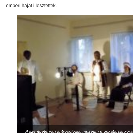
emberi hajat illesztettek.
A szentpétervári antropológiai múzeum munkatársai korabe