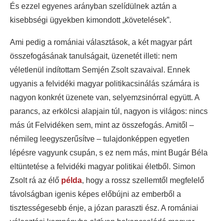
És ezzel egyenes arányban szelídülnek aztán a
kisebbségi ügyekben kimondott „követelések”.
Ami pedig a romániai választások, a két magyar párt
összefogásának tanulságait, üzenetét illeti: nem
véletlenül indítottam Semjén Zsolt szavaival. Ennek
ugyanis a felvidéki magyar politikacsinálás számára is
nagyon konkrét üzenete van, selyemzsinórral együtt. A
parancs, az erkölcsi alapjain túl, nagyon is világos: nincs
más út Felvidéken sem, mint az összefogás. Amitől –
némileg leegyszerűsítve – tulajdonképpen egyetlen
lépésre vagyunk csupán, s ez nem más, mint Bugár Béla
eltüntetése a felvidéki magyar politikai életből. Simon
Zsolt rá az élő
példa
, hogy a rossz szellemtől megfelelő
távolságban igenis képes előbújni az emberből a
tisztességesebb énje, a józan paraszti ész. A romániai