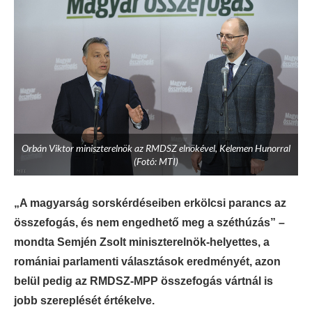
Orbán Viktor miniszterelnök az RMDSZ elnökével, Kelemen Hunorral
(Fotó: MTI)
„A magyarság sorskérdéseiben erkölcsi parancs az
összefogás, és nem engedhető meg a széthúzás” –
mondta Semjén Zsolt miniszterelnök-helyettes, a
romániai parlamenti választások eredményét, azon
belül pedig az RMDSZ-MPP összefogás vártnál is
jobb szereplését értékelve.