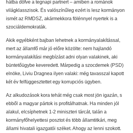
hátba döfve a tegnapi partnert – amiben a románok
világklasszisok. És valószínűleg ezért is lesz kormányon
ismét az RMDSZ, akármekkora fölénnyel nyertek is a
szociáldemokraták.
Akik egyébként bajban lehetnek a kormányalakítással,
mert az államfő már jó előre közölte: nem hajlandó
kormányalakítási megbízást adni olyan valakinek, aki
büntetőügybe keveredett. Márpedig a szocdemek (PSD)
elnöke, Liviu Dragnea ilyen valaki: még tavasszal kapott
két év felfüggesztettet egy korrupciós ügyben.
Az alkudozások kora tehát még csak most jön igazán, s
ebből a magyar pártok is profitálhatnak. Ha minden jól
alakul, elcsíphetnek 1-2 miniszteri tárcát, talán a
kormányfőhelyettesi posztot és több államtitkári, meg
állami hivatali igazgatói széket. Ahogy az lenni szokott.