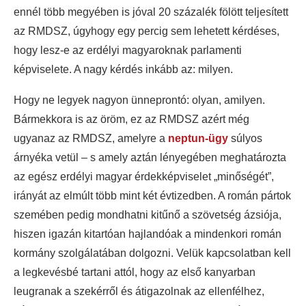
ennél több megyében is jóval 20 százalék fölött teljesített
az RMDSZ, úgyhogy egy percig sem lehetett kérdéses,
hogy lesz-e az erdélyi magyaroknak parlamenti
képviselete. A nagy kérdés inkább az: milyen.
Hogy ne legyek nagyon ünneprontó: olyan, amilyen.
Bármekkora is az öröm, ez az RMDSZ azért még
ugyanaz az RMDSZ, amelyre a
neptun-ügy
súlyos
árnyéka vetül – s amely aztán lényegében meghatározta
az egész erdélyi magyar érdekképviselet „minőségét”,
irányát az elmúlt több mint két évtizedben. A román pártok
szemében pedig mondhatni kitűnő a szövetség ázsiója,
hiszen igazán kitartóan hajlandóak a mindenkori román
kormány szolgálatában dolgozni. Velük kapcsolatban kell
a legkevésbé tartani attól, hogy az első kanyarban
leugranak a szekérről és átigazolnak az ellenfélhez,