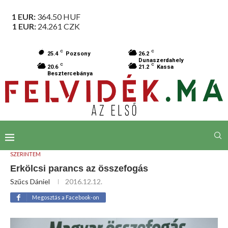
1 EUR:
364.50
HUF
1 EUR:
24.261
CZK
C
C
25.4
Pozsony
26.2
Dunaszerdahely
C
C
20.6
21.2
Kassa
Besztercebánya
SZERINTEM
Erkölcsi parancs az összefogás
Szűcs Dániel
2016.12.12.
Megosztás a Facebook-on