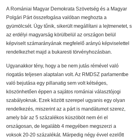
A Romániai Magyar Demokrata Szövetség és a Magyar
Polgári Párt összefogása valóban meghozta a
gyümölcsét. Úgy tűnik, sikerült megállítani a lejtmenetet, s
az erdélyi magyarság körülbelül az országon belül
képviselt számarányának megfelelő arányú képviselettel
rendelkezhet majd a bukaresti törvényhozásban.
Ugyanakkor tény, hogy a be nem jutás rémével való
riogatás teljesen alaptalan volt. Az RMDSZ parlamentbe
való bejutása egy pillanatig sem volt kétséges,
köszönhetően éppen a sajátos romániai választójogi
szabályoknak. Ezek között szerepel ugyanis egy olyan
rendelkezés, miszerint az a párt is mandátumot szerez,
amely bár az 5 százalékos küszöböt nem éri el
országosan, de legalább 4 megyében megszerzi a
voksok 20-20 százalékát. Márpedig négy évvel ezelőtt