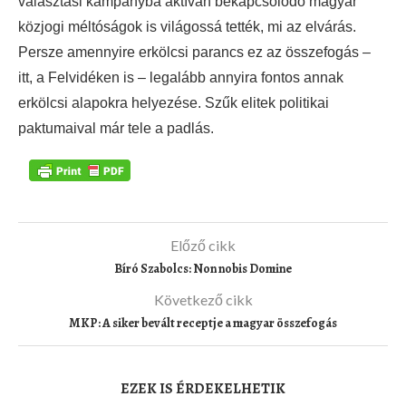
választási kampányba aktívan bekapcsolódó magyar
közjogi méltóságok is világossá tették, mi az elvárás.
Persze amennyire erkölcsi parancs ez az összefogás –
itt, a Felvidéken is – legalább annyira fontos annak
erkölcsi alapokra helyezése. Szűk elitek politikai
paktumaival már tele a padlás.
Előző cikk
Bíró Szabolcs: Non nobis Domine
Következő cikk
MKP: A siker bevált receptje a magyar összefogás
EZEK IS ÉRDEKELHETIK