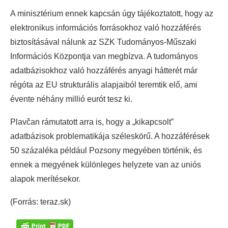
A minisztérium ennek kapcsán úgy tájékoztatott, hogy az
elektronikus információs forrásokhoz való hozzáférés
biztosításával nálunk az SZK Tudományos-Műszaki
Információs Központja van megbízva. A tudományos
adatbázisokhoz való hozzáférés anyagi hátterét már
régóta az EU strukturális alapjaiból teremtik elő, ami
évente néhány millió eurót tesz ki.
Plavčan rámutatott arra is, hogy a „kikapcsolt”
adatbázisok problematikája széleskörű. A hozzáférések
50 százaléka például Pozsony megyében történik, és
ennek a megyének különleges helyzete van az uniós
alapok merítésekor.
(Forrás: teraz.sk)