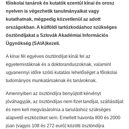
főiskolai tanárok és kutatók ezentúl kínai és orosz
nyelven is végezhetik tanulmányaikat vagy
kutathatnak, mégpedig közvetlenül az adott
országokban. A külföldi tartózkodáshoz szükséges
ösztöndíjakat a Szlovák Akadémiai Információs
Ügynökség (SAIA)kezeli.
A kínai fél egyéves ösztöndíjat kínál fel az
egyetemistáknak és a doktoranduszoknak, valamint
ugyanennyi időre szóló kutatási lehetőséget a főiskolai
tudományos munkatársaknak és tanároknak.
Amennyiben az ösztöndíjra benyújtott kérvényt
jóváhagyják, az ösztöndíjas nem fizet tandíjat, szállásdíjat
és nem kell megvásárolnia a tanuláshoz szükséges
alapvető eszközöket sem. Emellett havonta 800 és 2000
jüan (vagyis 108 és 272 euró) közötti ösztöndíjra