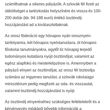
számíthatnak a sikeres pályázók. A szlovák fél fizeti az
útiköltséget a tartózkodás helyszínére és vissza és 100-
200 dollár (kb. 94-188 euró) értékű ösztöndíj-
hozzájárulást ad a kiválasztottaknak.
Az orosz föderáció egy hónapos nyári orosznyelv-
tanfolyamra, két hónapos nyelvtanulásra, öt hónapos
főiskolai tanulmányokra, egytől tíz hónapig terjedő
tudományos kutatásra nyújt ösztöndíjat, valamint az
egész alapfokú és mesterképzésre is. Amennyiben a
pályázó elnyeri az ösztöndíjat, az orosz fél biztosítja
számára az ingyenes tanulást, a szlovák iskolaügyi
minisztérium pedig megfizeti az oda- és visszautat,
valamint ösztöndíj-hozzájárulást is nyújt.
Az ösztöndíj elnyeréséhez szükséges feltételekről és a
kérvényezés módjáról bővebb információk a