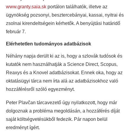
www.granty.saia.sk
portálon találhatók, illetve az
ügynökség pozsonyi, besztercebányai, kassai, nyitrai és
zsolnai kirendeltségein kérhetők. A benyújtási határidő
február 7.
Elérhetetlen tudományos adatbázisok
Néhány napja derült ki az is, hogy a szlovák tudósok és
kutatók nem használhatják a Science Direct, Scopus,
Reaxys és a Knovel adatbázisokat. Ennek oka, hogy az
oktatásügyi tárca nem írta alá az adatbázisokhoz való
hozzáférésről szóló egyezményt.
Peter Plavčan tárcavezető úgy nyilatkozott, hogy már
dolgoznak a probléma megoldásán, a hozzáférés díját
saját költségvetésükből fedezik. Pár napon belül
eredményt ígért.