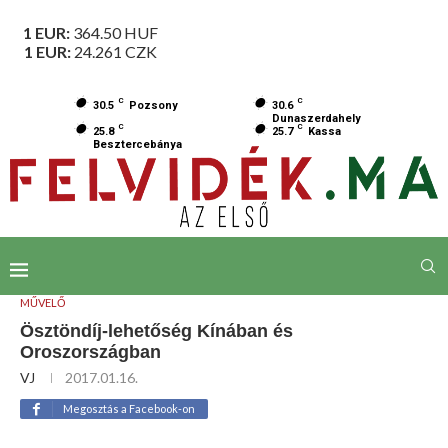
1 EUR:
364.50
HUF
1 EUR:
24.261
CZK
C
C
30.5
Pozsony
30.6
Dunaszerdahely
C
C
25.8
25.7
Kassa
Besztercebánya
MŰVELŐ
Ösztöndíj-lehetőség Kínában és
Oroszországban
VJ
2017.01.16.
Megosztás a Facebook-on