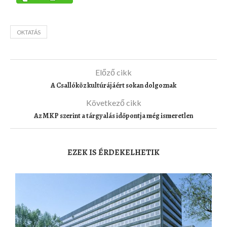
OKTATÁS
Előző cikk
A Csallóköz kultúrájáért sokan dolgoznak
Következő cikk
Az MKP szerint a tárgyalás időpontja még ismeretlen
EZEK IS ÉRDEKELHETIK