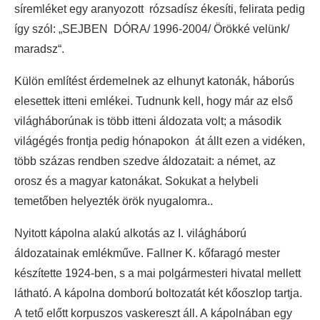
síremléket egy aranyozott rózsadísz ékesíti, felirata pedig
így szól: „SEJBEN DÓRA/ 1996-2004/ Örökké velünk/
maradsz“.
Külön említést érdemelnek az elhunyt katonák, háborús
elesettek itteni emlékei. Tudnunk kell, hogy már az első
világháborúnak is több itteni áldozata volt; a második
világégés frontja pedig hónapokon át állt ezen a vidéken,
több százas rendben szedve áldozatait: a német, az
orosz és a magyar katonákat. Sokukat a helybeli
temetőben helyezték örök nyugalomra..
Nyitott kápolna alakú alkotás az I. világháború
áldozatainak emlékműve. Fallner K. kőfaragó mester
készítette 1924-ben, s a mai polgármesteri hivatal mellett
látható. A kápolna domború boltozatát két kőoszlop tartja.
A tető előtt korpuszos vaskereszt áll. A kápolnában egy