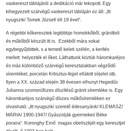
vaskereszt táblájáról a dedikáció már lekopott. Egy
kihegyezett szárvégű vaskereszt tábláján ez áll: „Itt
nyugszik/ Tomek József/ élt 19 évet“.
A régebbi kőkeresztek legtöbbje homokkőből, gránitból
és műkőből készült itt is. Ezekből mára sokat
egybegyűjtöttek, s a temető keleti szélén, a kerítés
mellett helyezték el őket. Láthattunk köztük háromkaréjos
és más különböző szárvégű keresztalakban végződő
síremléket, porcelán Krtisztus-fejjel ellátott sírjelet stb.
Ilyen a XX. század elején 38 évesen elhunyt Hegedűs
Julianna szomorúfüzes díszítésű gránit síremléke is. Egy
háromkaréjos szárvégű díszes műkősíremléken ez
olvasható: „Itt nyugszik/ szerető édesanyánk/ KLEMÁSZ/
MÁRIA/ 1900-1947/ Gyászolják gyermekei/ Béke
poraira“. Koronghy Ernő magas obeliszkjét egy keresztjel