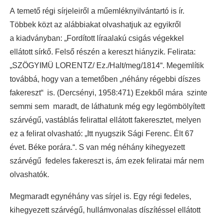
A temető régi sírjeleiről a műemléknyilvántartó is ír.
Többek közt az alábbiakat olvashatjuk az egyikről
a kiadványban: „Fordított líraalakú csigás végekkel
ellátott sírkő. Felső részén a kereszt hiányzik. Felirata:
„SZÖGYIMÜ LORENTZ/ Ez./Halt/meg/1814“. Megemlítik
továbbá, hogy van a temetőben „néhány régebbi díszes
fakereszt“ is. (Dercsényi, 1958:471) Ezekből mára szinte
semmi sem maradt, de láthatunk még egy legömbölyített
szárvégű, vastáblás felirattal ellátott fakeresztet, melyen
ez a felirat olvasható: „Itt nyugszik Sági Ferenc. Élt 67
évet. Béke porára.“. S van még néhány kihegyezett
szárvégű fedeles fakereszt is, ám ezek feliratai már nem
olvashatók.
Megmaradt egynéhány vas sírjel is. Egy régi fedeles,
kihegyezett szárvégű, hullámvonalas díszítéssel ellátott