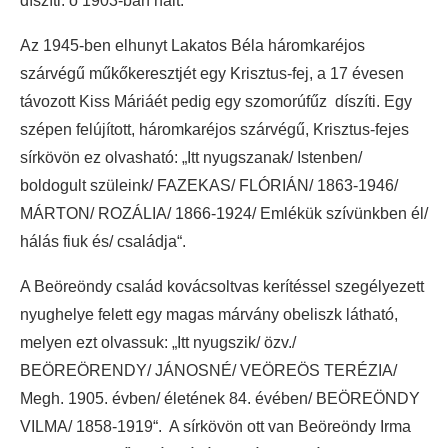
díszíti. ő 1903-ban halt.
Az 1945-ben elhunyt Lakatos Béla háromkaréjos
szárvégű műkőkeresztjét egy Krisztus-fej, a 17 évesen
távozott Kiss Máriáét pedig egy szomorúfűz díszíti. Egy
szépen felújított, háromkaréjos szárvégű, Krisztus-fejes
sírkövön ez olvasható: „Itt nyugszanak/ Istenben/
boldogult szüleink/ FAZEKAS/ FLÓRIÁN/ 1863-1946/
MÁRTON/ ROZÁLIA/ 1866-1924/ Emlékük szívünkben él/
hálás fiuk és/ családja“.
A Beöreöndy család kovácsoltvas kerítéssel szegélyezett
nyughelye felett egy magas márvány obeliszk látható,
melyen ezt olvassuk: „Itt nyugszik/ özv./
BEÖREÖRENDY/ JÁNOSNÉ/ VEÖREÖS TERÉZIA/
Megh. 1905. évben/ életének 84. évében/ BEÖREÖNDY
VILMA/ 1858-1919“. A sírkövön ott van Beöreöndy Irma