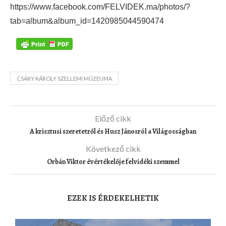
https://www.facebook.com/FELVIDEK.ma/photos/?
tab=album&album_id=1420985044590474
CSÁKY KÁROLY SZELLEMI MÚZEUMA
Előző cikk
A krisztusi szeretetről és Husz Jánosról a Világosságban
Következő cikk
Orbán Viktor évértékelője felvidéki szemmel
EZEK IS ÉRDEKELHETIK