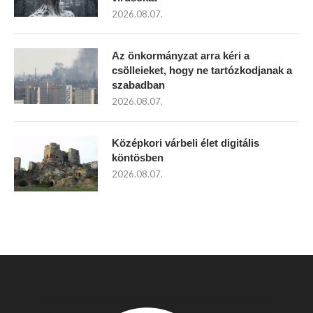
2026.08.07.
Az önkormányzat arra kéri a
csölleieket, hogy ne tartózkodjanak a
szabadban
2026.08.07.
Középkori várbeli élet digitális
köntösben
2026.08.07.