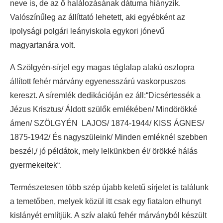
neve is, de az ő halálozásának dátuma hiányzik.
Valószínűleg az állíttató lehetett, aki egyébként az
ipolysági polgári leányiskola egykori jónevű
magyartanára volt.
A Szölgyén-sírjel egy magas téglalap alakú oszlopra
állított fehér márvány egyenesszárú vaskorpuszos
kereszt. A síremlék dedikációján ez áll:“Dicsértessék a
Jézus Krisztus/ Áldott szülők emlékében/ Mindörökké
ámen/ SZÖLGYÉN LAJOS/ 1874-1944/ KISS ÁGNES/
1875-1942/ És nagyszüleink/ Minden emléknél szebben
beszél,/ jó példátok, mely lelkünkben él/ örökké hálás
gyermekeitek“.
Természetesen több szép újabb keletű sírjelet is találunk
a temetőben, melyek közül itt csak egy fiatalon elhunyt
kislányét említjük. A szív alakú fehér márványból készült