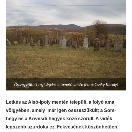
Összegyűjtött régi sírjelek a temető szélén (Fotó: Csáky Károly)
Letkés az Alsó-Ipoly mentén települt, a folyó ama
völgyében, amely már igen összeszűkült; a Som-
hegy és a Kövesdi-hegyek közé szorult. A vidék
legszebb szurdoka ez. Fekvésének köszönhetően