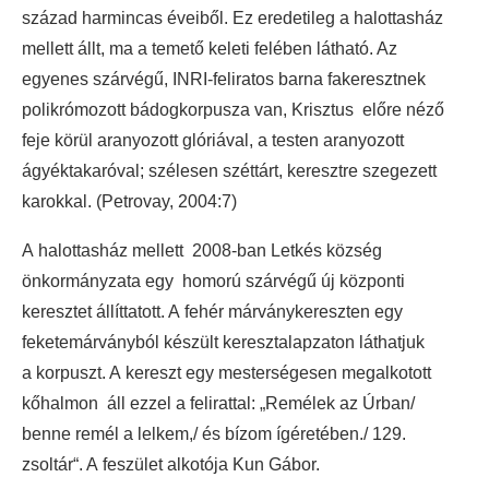
század harmincas éveiből. Ez eredetileg a halottasház
mellett állt, ma a temető keleti felében látható. Az
egyenes szárvégű, INRI-feliratos barna fakeresztnek
polikrómozott bádogkorpusza van, Krisztus előre néző
feje körül aranyozott glóriával, a testen aranyozott
ágyéktakaróval; szélesen széttárt, keresztre szegezett
karokkal. (Petrovay, 2004:7)
A halottasház mellett 2008-ban Letkés község
önkormányzata egy homorú szárvégű új központi
keresztet állíttatott. A fehér márványkereszten egy
feketemárványból készült keresztalapzaton láthatjuk
a korpuszt. A kereszt egy mesterségesen megalkotott
kőhalmon áll ezzel a felirattal: „Remélek az Úrban/
benne remél a lelkem,/ és bízom ígéretében./ 129.
zsoltár“. A feszület alkotója Kun Gábor.