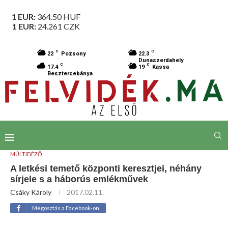
1 EUR:
364.50
HUF
1 EUR:
24.261
CZK
C
C
22
Pozsony
22.3
Dunaszerdahely
C
C
17.4
19
Kassa
Besztercebánya
MÚLTIDÉZŐ
A letkési temető központi keresztjei, néhány
sírjele s a háborús emlékművek
Csáky Károly
2017.02.11.
Megosztás a Facebook-on