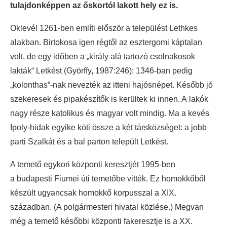
tulajdonképpen az őskortól lakott hely ez is.
Oklevél 1261-ben említi először a települést Lethkes
alakban. Birtokosa igen régtől az esztergomi káptalan
volt, de egy időben a „király alá tartozó csolnakosok
lakták“ Letkést (Györffy, 1987:246); 1346-ban pedig
„kolonthas“-nak nevezték az itteni hajósnépet. Később jó
szekeresek és pipakészítők is kerültek ki innen. A lakók
nagy része katolikus és magyar volt mindig. Ma a kevés
Ipoly-hidak egyike köti össze a két társközséget: a jobb
parti Szalkát és a bal parton települt Letkést.
A temető egykori központi keresztjét 1995-ben
a budapesti Fiumei úti temetőbe vitték. Ez homokkőből
készült ugyancsak homokkő korpusszal a XIX.
században. (A polgármesteri hivatal közlése.) Megvan
még a temető későbbi központi fakeresztje is a XX.