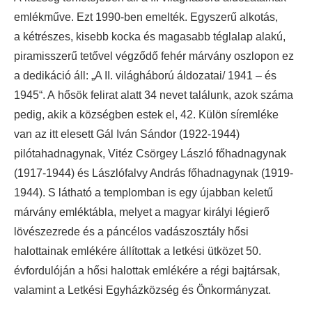
emlékműve. Ezt 1990-ben emelték. Egyszerű alkotás,
a kétrészes, kisebb kocka és magasabb téglalap alakú,
piramisszerű tetővel végződő fehér márvány oszlopon ez
a dedikáció áll: „A II. világháború áldozatai/ 1941 – és
1945“. A hősök felirat alatt 34 nevet találunk, azok száma
pedig, akik a községben estek el, 42. Külön síremléke
van az itt elesett Gál Iván Sándor (1922-1944)
pilótahadnagynak, Vitéz Csörgey László főhadnagynak
(1917-1944) és Lászlófalvy András főhadnagynak (1919-
1944). S látható a templomban is egy újabban keletű
márvány emléktábla, melyet a magyar királyi légierő
lövészezrede és a páncélos vadászosztály hősi
halottainak emlékére állítottak a letkési ütközet 50.
évfordulóján a hősi halottak emlékére a régi bajtársak,
valamint a Letkési Egyházközség és Önkormányzat.