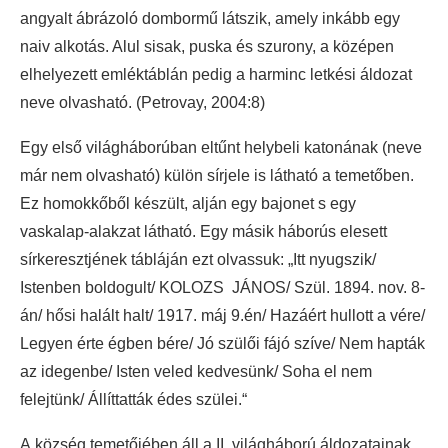
angyalt ábrázoló dombormű látszik, amely inkább egy
naiv alkotás. Alul sisak, puska és szurony, a középen
elhelyezett emléktáblán pedig a harminc letkési áldozat
neve olvasható. (Petrovay, 2004:8)
Egy első világháborúban eltűnt helybeli katonának (neve
már nem olvasható) külön sírjele is látható a temetőben.
Ez homokkőből készült, alján egy bajonet s egy
vaskalap-alakzat látható. Egy másik háborús elesett
sírkeresztjének tábláján ezt olvassuk: „Itt nyugszik/
Istenben boldogult/ KOLOZS JÁNOS/ Szül. 1894. nov. 8-
án/ hősi halált halt/ 1917. máj 9.én/ Hazáért hullott a vére/
Legyen érte égben bére/ Jó szülői fájó szíve/ Nem hapták
az idegenbe/ Isten veled kedvesünk/ Soha el nem
felejtünk/ Állíttatták édes szülei.“
A község temetőjében áll a II. világháború áldozatainak