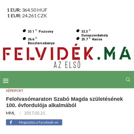
1 EUR:
364.50
HUF
1 EUR:
24.261
CZK
C
C
33.1
Pozsony
32.3
Dunaszerdahely
C
C
26.6
25.7
Kassa
Besztercebánya
KÉPRIPORT
Felolvasómaraton Szabó Magda születésének
100. évfordulója alkalmából
MML
2017.02.21.
Megosztás a Facebook-on