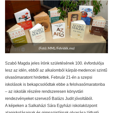
(Fotó: MML/Felvidék.ma)
Szabó Magda jeles írónk születésének 100. évfordulója
lesz az idén, ebből az alkalomból kárpát-medencei szintű
olvasómaratont hirdettek. Február 21-én a szepsi
iskolások is bekapcsolódtak ebbe a felolvasómaratonba
– az iskolák részére rendszeresen könyvtári
rendezvényeket szervező Balázs Judit jóvoltából.
A képeken a Salkaházi Sára Egyházi iskolaközpont
alapiskolásainak és gimnazistáinak olvasása látható.