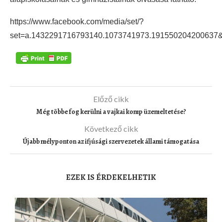
https://www.facebook.com/media/set/?
set=a.1432291716793140.1073741973.191550204200637&
Előző cikk
Még többe fog kerülni a vajkai komp üzemeltetése?
Következő cikk
Újabb mélyponton az ifjúsági szervezetek állami támogatása
EZEK IS ÉRDEKELHETIK