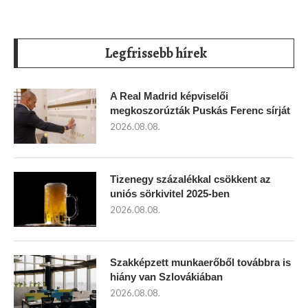
Legfrissebb hírek
A Real Madrid képviselői
megkoszorúzták Puskás Ferenc sírját
2026.08.08.
Tizenegy százalékkal csökkent az
uniós sörkivitel 2025-ben
2026.08.08.
Szakképzett munkaerőből továbbra is
hiány van Szlovákiában
2026.08.08.