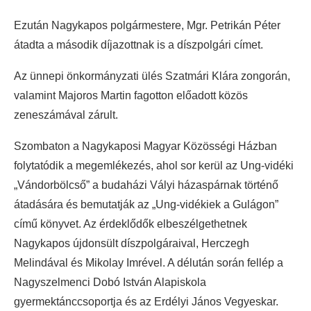
Ezután Nagykapos polgármestere, Mgr. Petrikán Péter
átadta a második díjazottnak is a díszpolgári címet.
Az ünnepi önkormányzati ülés Szatmári Klára zongorán,
valamint Majoros Martin fagotton előadott közös
zeneszámával zárult.
Szombaton a Nagykaposi Magyar Közösségi Házban
folytatódik a megemlékezés, ahol sor kerül az Ung-vidéki
„Vándorbölcső” a budaházi Vályi házaspárnak történő
átadására és bemutatják az „Ung-vidékiek a Gulágon”
című könyvet. Az érdeklődők elbeszélgethetnek
Nagykapos újdonsült díszpolgáraival, Herczegh
Melindával és Mikolay Imrével. A délután során fellép a
Nagyszelmenci Dobó István Alapiskola
gyermektánccsoportja és az Erdélyi János Vegyeskar.