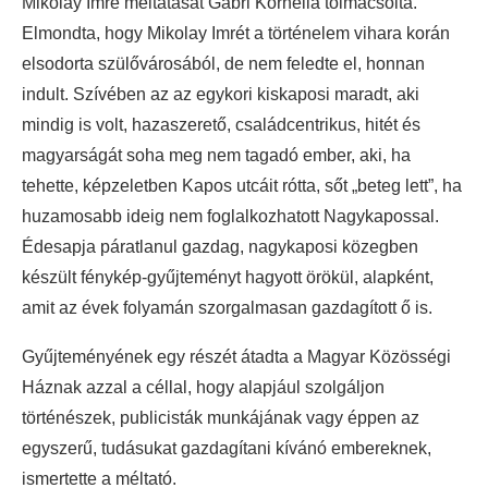
Mikolay Imre méltatását Gabri Kornélia tolmácsolta.
Elmondta, hogy Mikolay Imrét a történelem vihara korán
elsodorta szülővárosából, de nem feledte el, honnan
indult. Szívében az az egykori kiskaposi maradt, aki
mindig is volt, hazaszerető, családcentrikus, hitét és
magyarságát soha meg nem tagadó ember, aki, ha
tehette, képzeletben Kapos utcáit rótta, sőt „beteg lett”, ha
huzamosabb ideig nem foglalkozhatott Nagykapossal.
Édesapja páratlanul gazdag, nagykaposi közegben
készült fénykép-gyűjteményt hagyott örökül, alapként,
amit az évek folyamán szorgalmasan gazdagított ő is.
Gyűjteményének egy részét átadta a Magyar Közösségi
Háznak azzal a céllal, hogy alapjául szolgáljon
történészek, publicisták munkájának vagy éppen az
egyszerű, tudásukat gazdagítani kívánó embereknek,
ismertette a méltató.