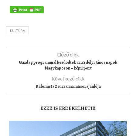
KULTÚRA
Előző cikk
Gazdag programmal kezdődtek az Erdélyi János napok
Nagykaposon – képriport
Következő cikk
Kálomista Zsuzsanna műsorajánlója
EZEK IS ÉRDEKELHETIK