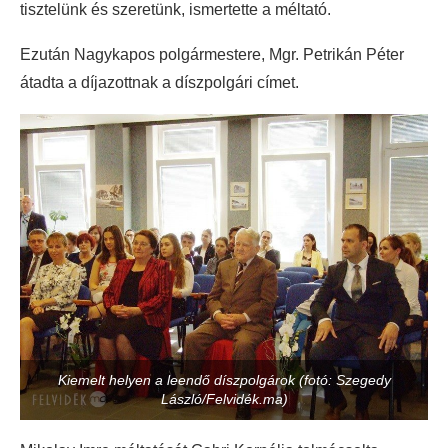
tisztelünk és szeretünk, ismertette a méltató.
Ezután Nagykapos polgármestere, Mgr. Petrikán Péter
átadta a díjazottnak a díszpolgári címet.
Kiemelt helyen a leendő díszpolgárok (fotó: Szegedy
László/Felvidék.ma)