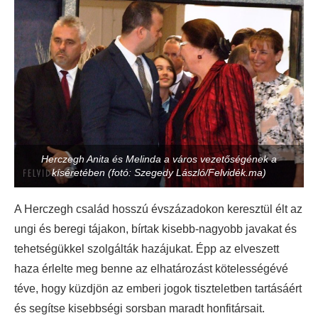
Herczegh Anita és Melinda a város vezetőségének a
kíséretében (fotó: Szegedy László/Felvidék.ma)
A Herczegh család hosszú évszázadokon keresztül élt az
ungi és beregi tájakon, bírtak kisebb-nagyobb javakat és
tehetségükkel szolgálták hazájukat. Épp az elveszett
haza érlelte meg benne az elhatározást kötelességévé
téve, hogy küzdjön az emberi jogok tiszteletben tartásáért
és segítse kisebbségi sorsban maradt honfitársait.