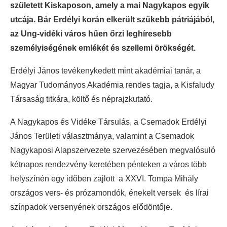
született Kiskaposon, amely a mai Nagykapos egyik
utcája. Bár Erdélyi korán elkerült szűkebb pátriájából,
az Ung-vidéki város hűen őrzi leghíresebb
személyiségének emlékét és szellemi örökségét.
Erdélyi János tevékenykedett mint akadémiai tanár, a
Magyar Tudományos Akadémia rendes tagja, a Kisfaludy
Társaság titkára, költő és néprajzkutató.
A Nagykapos és Vidéke Társulás, a Csemadok Erdélyi
János Területi választmánya, valamint a Csemadok
Nagykaposi Alapszervezete szervezésében megvalósuló
kétnapos rendezvény keretében pénteken a város több
helyszínén egy időben zajlott a XXVI. Tompa Mihály
országos vers- és prózamondók, énekelt versek és lírai
színpadok versenyének országos elődöntője.