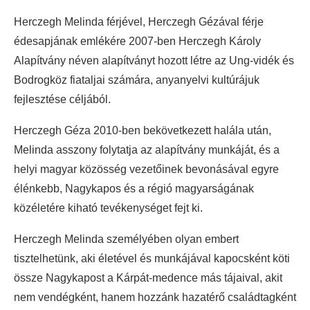
Herczegh Melinda férjével, Herczegh Gézával férje
édesapjának emlékére 2007-ben Herczegh Károly
Alapítvány néven alapítványt hozott létre az Ung-vidék és
Bodrogköz fiataljai számára, anyanyelvi kultúrájuk
fejlesztése céljából.
Herczegh Géza 2010-ben bekövetkezett halála után,
Melinda asszony folytatja az alapítvány munkáját, és a
helyi magyar közösség vezetőinek bevonásával egyre
élénkebb, Nagykapos és a régió magyarságának
közéletére kiható tevékenységet fejt ki.
Herczegh Melinda személyében olyan embert
tisztelhetünk, aki életével és munkájával kapocsként köti
össze Nagykapost a Kárpát-medence más tájaival, akit
nem vendégként, hanem hozzánk hazatérő családtagként