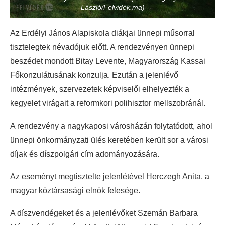
László/Felvidék.ma)
Az Erdélyi János Alapiskola diákjai ünnepi műsorral
tisztelegtek névadójuk előtt. A rendezvényen ünnepi
beszédet mondott Bitay Levente, Magyarország Kassai
Főkonzulátusának konzulja. Ezután a jelenlévő
intézmények, szervezetek képviselői elhelyezték a
kegyelet virágait a reformkori polihisztor mellszobránál.
A rendezvény a nagykaposi városházán folytatódott, ahol
ünnepi önkormányzati ülés keretében került sor a városi
díjak és díszpolgári cím adományozására.
Az eseményt megtisztelte jelenlétével Herczegh Anita, a
magyar köztársasági elnök felesége.
A díszvendégeket és a jelenlévőket Szemán Barbara