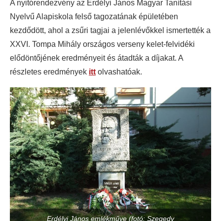
A nyitórendezvény az Erdélyi János Magyar Tanítási
Nyelvű Alapiskola felső tagozatának épületében
kezdődött, ahol a zsűri tagjai a jelenlévőkkel ismertették a
XXVI. Tompa Mihály országos verseny kelet-felvidéki
elődöntőjének eredményeit és átadták a díjakat. A
részletes eredmények
itt
olvashatóak.
Erdélyi János emlékműve (fotó: Szegedy