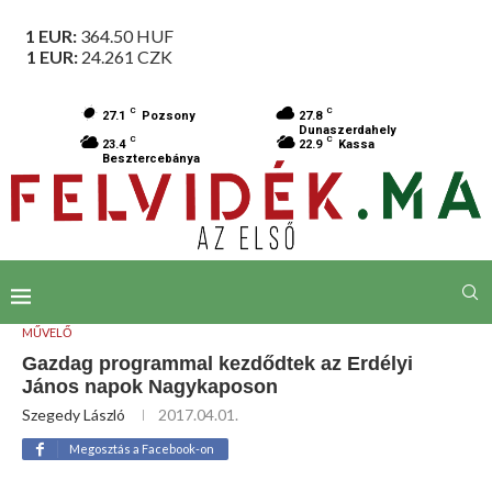
1 EUR:
364.50
HUF
1 EUR:
24.261
CZK
C
C
27.1
Pozsony
27.8
Dunaszerdahely
C
C
23.4
22.9
Kassa
Besztercebánya
MŰVELŐ
Gazdag programmal kezdődtek az Erdélyi
János napok Nagykaposon
Szegedy László
2017.04.01.
Megosztás a Facebook-on