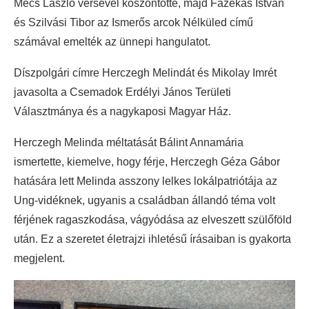
Mécs László versével köszöntötte, majd Fazekas István
és Szilvási Tibor az Ismerős arcok Nélküled című
számával emelték az ünnepi hangulatot.
Díszpolgári címre Herczegh Melindát és Mikolay Imrét
javasolta a Csemadok Erdélyi János Területi
Választmánya és a nagykaposi Magyar Ház.
Herczegh Melinda méltatását Bálint Annamária
ismertette, kiemelve, hogy férje, Herczegh Géza Gábor
hatására lett Melinda asszony lelkes lokálpatriótája az
Ung-vidéknek, ugyanis a családban állandó téma volt
férjének ragaszkodása, vágyódása az elveszett szülőföld
után. Ez a szeretet életrajzi ihletésű írásaiban is gyakorta
megjelent.