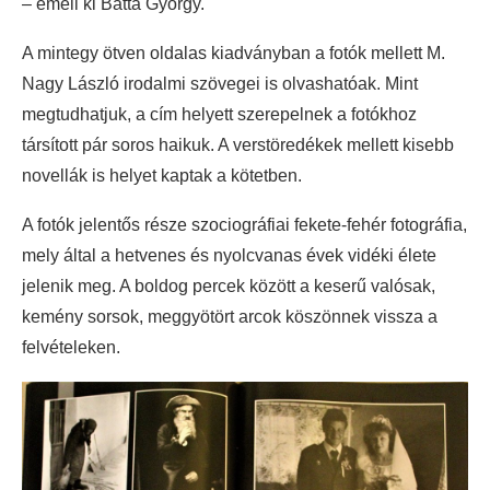
– emeli ki Batta György.
A mintegy ötven oldalas kiadványban a fotók mellett M.
Nagy László irodalmi szövegei is olvashatóak. Mint
megtudhatjuk, a cím helyett szerepelnek a fotókhoz
társított pár soros haikuk. A verstöredékek mellett kisebb
novellák is helyet kaptak a kötetben.
A fotók jelentős része szociográfiai fekete-fehér fotográfia,
mely által a hetvenes és nyolcvanas évek vidéki élete
jelenik meg. A boldog percek között a keserű valósak,
kemény sorsok, meggyötört arcok köszönnek vissza a
felvételeken.