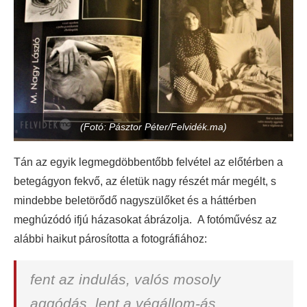
(Fotó: Pásztor Péter/Felvidék.ma)
Tán az egyik legmegdöbbentőbb felvétel az előtérben a
betegágyon fekvő, az életük nagy részét már megélt, s
mindebbe beletörődő nagyszülőket és a háttérben
meghúzódó ifjú házasokat ábrázolja. A fotóművész az
alábbi haikut párosította a fotográfiához:
fent az indulás, valós mosoly
aggódás, lent a végállom-ás.