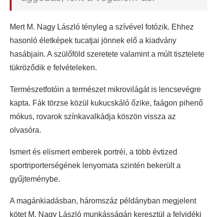
Mert M. Nagy László tényleg a szívével fotózik. Ehhez
hasonló életképek tucatjai jönnek elő a kiadvány
hasábjain. A szülőföld szeretete valamint a múlt tisztelete
tükröződik e felvételeken.
Természetfotóin a természet mikrovilágát is lencsevégre
kapta. Fák törzse közül kukucskáló őzike, faágon pihenő
mókus, rovarok színkavalkádja köszön vissza az
olvasóra.
Ismert és elismert emberek portréi, a több évtized
sportriporterségének lenyomata szintén bekerült a
gyűjteménybe.
A magánkiadásban, háromszáz példányban megjelent
kötet M. Nagy László munkásságán keresztül a felvidéki