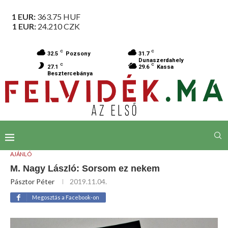
1 EUR:
363.75
HUF
1 EUR:
24.210
CZK
C
C
32.5
Pozsony
31.7
Dunaszerdahely
C
C
27.1
29.6
Kassa
Besztercebánya
AJÁNLÓ
M. Nagy László: Sorsom ez nekem
Pásztor Péter
2019.11.04.
Megosztás a Facebook-on