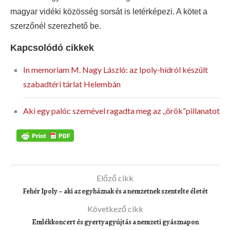
magyar vidéki közösség sorsát is letérképezi. A kötet a
szerzőnél szerezhető be.
Kapcsolódó cikkek
In memoriam M. Nagy László: az Ipoly-hídról készült
szabadtéri tárlat Helembán
Aki egy palóc szemével ragadta meg az ,,örök”pillanatot
Előző cikk
Fehér Ipoly – aki az egyháznak és a nemzetnek szentelte életét
Következő cikk
Emlékkoncert és gyertyagyújtás a nemzeti gyásznapon