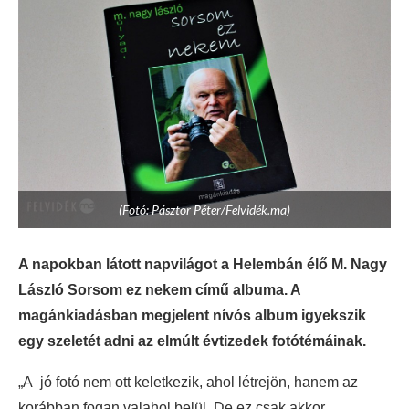
(Fotó: Pásztor Péter/Felvidék.ma)
A napokban látott napvilágot a Helembán élő M. Nagy
László Sorsom ez nekem című albuma. A
magánkiadásban megjelent nívós album igyekszik
egy szeletét adni az elmúlt évtizedek fotótémáinak.
„A jó fotó nem ott keletkezik, ahol létrejön, hanem az
korábban fogan valahol belül. De ez csak akkor