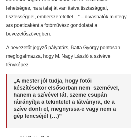
lehetséges, ha a talaj át van itatva tisztasággal,
tisztességgel, emberszeretettel…” – olvashatók mintegy
ars poeticaként a fotóművész gondolatai a
bevezetőszövegben.
A bevezetőt jegyző pályatárs, Batta György pontosan
megfogalmazza, hogy M. Nagy László a szívével
fényképez.
„A mester jól tudja, hogy fotói
készítésekor elsősorban nem szemével,
hanem a szívével lát, szeme csupán
ráirányítja a tekintetet a látványra, de a
szíve dönti el, megnyissa-e vagy nem a
gép lencséjét (…)”