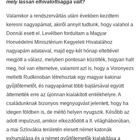
mely lassan elhivatottsággá vált?
Valamikor a rendszerváltás utáni években kezdtem
keresni nagyapámat, akiről annyit tudtunk, hogy valahol a
Donnál esett el. Levélben fordultam a Magyar
Honvédelmi Minisztérium Kegyeleti Hivatalához
nagyapám adataival, majd egy-két hónap elteltével
megjött a válasz, melyben pontosan közölték, hogyan halt
meg, hol van eltemetve, valamint azt is, hogy a Voronyezs
melletti Rudkinoban létrehoztak egy magyar katonai
gyűjtőtemetőt, és nagyapámat több bajtársával együtt
áttemették erre az újonnan kialakított emlékhelyre. A
családunknak bizonyos megnyugvást jelentett, hogy ha
idegen földben is, de méltó helyen nyugszik. Később az
adott impulzust, amikor elkezdődött a II. világháborúban,
a mai Szlovákia területén elesett német katonák
exhumálása és a német gyűjtőtemetők kialakítása a