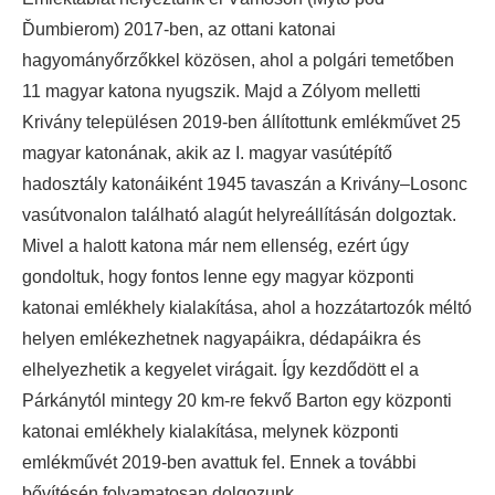
Ďumbierom) 2017-ben, az ottani katonai
hagyományőrzőkkel közösen, ahol a polgári temetőben
11 magyar katona nyugszik. Majd a Zólyom melletti
Krivány településen 2019-ben állítottunk emlékművet 25
magyar katonának, akik az I. magyar vasútépítő
hadosztály katonáiként 1945 tavaszán a Krivány–Losonc
vasútvonalon található alagút helyreállításán dolgoztak.
Mivel a halott katona már nem ellenség, ezért úgy
gondoltuk, hogy fontos lenne egy magyar központi
katonai emlékhely kialakítása, ahol a hozzátartozók méltó
helyen emlékezhetnek nagyapáikra, dédapáikra és
elhelyezhetik a kegyelet virágait. Így kezdődött el a
Párkánytól mintegy 20 km-re fekvő Barton egy központi
katonai emlékhely kialakítása, melynek központi
emlékművét 2019-ben avattuk fel. Ennek a további
bővítésén folyamatosan dolgozunk.