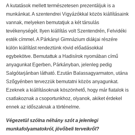
A kutatások mellett természetesen prezentáljuk is a
munkánkat. A szentendrei Vigyázókkal közös kiállításaink
vannak, melyeken bemutatjuk a két társulás
tevékenységét. Ilyen kiállítás volt Szentendrén, Felvidéki
esték címmel. A Párkányi Gimnázium diákjai részére
külön kiállítást rendeztünk rövid előadásokkal
egybekötve. Bemutattuk a Hadisírok nyomában című
anyagunkat Egerben, Párkányban, jelenleg pedig
Salgótarjánban látható. Ezután Balassagyarmaton, utána
Szőgyénben tervezzük bemutatni közös anyagunkat.
Ezeknek a kiállításoknak köszönhető, hogy már fiatalok is
csatlakoznak a csoportunkhoz, olyanok, akiket érdekel
ennek az időszaknak a történelme.
Végezetül szólna néhány szót a jelenlegi
munkafolyamatokról, jövőbeli terveikről?