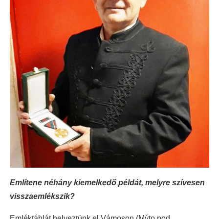
Említene néhány kiemelkedő példát, melyre szívesen
visszaemlékszik?
Emléktáblát helyeztünk el Vámoson (Mýto pod