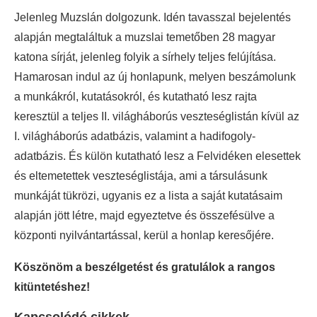
Jelenleg Muzslán dolgozunk. Idén tavasszal bejelentés
alapján megtaláltuk a muzslai temetőben 28 magyar
katona sírját, jelenleg folyik a sírhely teljes felújítása.
Hamarosan indul az új honlapunk, melyen beszámolunk
a munkákról, kutatásokról, és kutatható lesz rajta
keresztül a teljes II. világháborús veszteséglistán kívül az
I. világháborús adatbázis, valamint a hadifogoly-
adatbázis. És külön kutatható lesz a Felvidéken elesettek
és eltemetettek veszteséglistája, ami a társulásunk
munkáját tükrözi, ugyanis ez a lista a saját kutatásaim
alapján jött létre, majd egyeztetve és összefésülve a
központi nyilvántartással, kerül a honlap keresőjére.
Köszönöm a beszélgetést és gratulálok a rangos
kitüntetéshez!