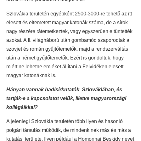
Szlovákia területén egyébként 2500-3000-re tehető az itt
elesett és eltemetett magyar katonák száma, de a sírok
nagy részére rátemetkeztek, vagy egyszerűen eltüntették
azokat. A II. világháború után gombamód szaporodtak a
szovjet és román gyűjtőtemetők, majd a rendszerváltás
után a német gyűjtőtemetők. Ezért is gondoltuk, hogy
miért ne lehetne emléket állítani a Felvidéken elesett
magyar katonáknak is.
Hányan vannak hadisírkutatók Szlovákiában, és
tartják-e a kapcsolatot velük, illetve magyarországi
kollégáikkal?
A jelenlegi Szlovákia területén több ilyen és hasonló
polgári társulás működik, de mindenkinek más és más a
kutatási területe. Ilyen például a Homonnai Beskidy nevet