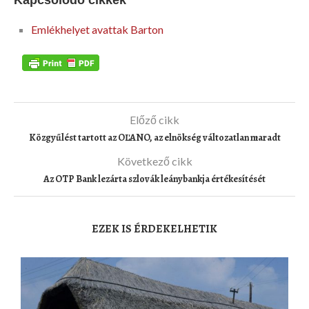
Kapcsolódó cikkek
Emlékhelyet avattak Barton
Előző cikk
Közgyűlést tartott az OĽANO, az elnökség változatlan maradt
Következő cikk
Az OTP Bank lezárta szlovák leánybankja értékesítését
EZEK IS ÉRDEKELHETIK