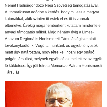
Német Hadisírgondozó Népi Szövetség támogatásával.
Automatikusan adódott a kérdés, hogy mi lesz a magyar
katonákkal, akik szintén itt estek el és itt is vannak
eltemetve. Évekig magánemberként kutattam mindenféle
anyagi támogatás nélkül. Majd néhány évig a Limes-
Anavum Regionális Honismereti Társulás égisze alatt
tevékenykedtünk. Végül a munkánk és egyéb tényezők
miatt úgy határoztam, hogy létre kell hozni egy önálló
polgári társulást, melynek egyéb célok mellett ez az egyik
fő küldetése. Így jött létre a Memoriae Patrum Honismereti
Társulás.