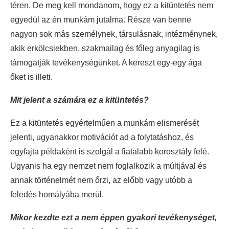
téren. De meg kell mondanom, hogy ez a kitüntetés nem
egyedül az én munkám jutalma. Része van benne
nagyon sok más személynek, társulásnak, intézménynek,
akik erkölcsiekben, szakmailag és főleg anyagilag is
támogatják tevékenységünket. A kereszt egy-egy ága
őket is illeti.
Mit jelent a számára ez a kitüntetés?
Ez a kitüntetés egyértelműen a munkám elismerését
jelenti, ugyanakkor motivációt ad a folytatáshoz, és
egyfajta példaként is szolgál a fiatalabb korosztály felé.
Ugyanis ha egy nemzet nem foglalkozik a múltjával és
annak történelmét nem őrzi, az előbb vagy utóbb a
feledés homályába merül.
Mikor kezdte ezt a nem éppen gyakori tevékenységet,