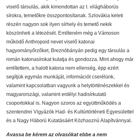
viselő társulás, akik kimondottan az I. világháborús
sírokra, temetőkre összpontosítanak. Szlovákia keleti
részén nagyon sok ilyen sírhely és temető nekik
köszönheti a létezését. Említeném még a Vámoson
működő Anthropoid nevet viselő katonai
hagyományőrzőket, Breznóbányán pedig egy társulás a
román katonasírokat kutatja és gondozza. Mint ahogy már
említettem, a halott katona nem ellenség, épp ezért
segítjük egymás munkáját, információt cserélünk,
valamint kapcsolatban vagyunk a helytörténészekkel és
magyarországi, valamint erdélyi hadisírkutató
csoportokkal is. Nagyon szoros az együttműködés a
szentendrei Vigyázók Had- és Kultúrtörténeti Egyesülettel
és a Nagy Háború Kutatásáért Közhasznú Alapítvánnyal.
Avassa be kérem az olvasókat ebbe a nem