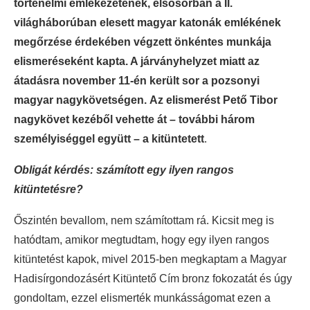
történelmi emlékezetének, elsősorban a II.
világháborúban elesett magyar katonák emlékének
megőrzése érdekében végzett önkéntes munkája
elismeréseként kapta. A járványhelyzet miatt az
átadásra november 11-én került sor a pozsonyi
magyar nagykövetségen.
Az elismerést Pető Tibor
nagykövet kezéből vehette át – további három
személyiséggel együtt – a kitüntetett
.
Obligát kérdés: számított egy ilyen rangos
kitüntetésre?
Őszintén bevallom, nem számítottam rá. Kicsit meg is
hatódtam, amikor megtudtam, hogy egy ilyen rangos
kitüntetést kapok, mivel 2015-ben megkaptam a Magyar
Hadisírgondozásért Kitüntető Cím bronz fokozatát és úgy
gondoltam, ezzel elismerték munkásságomat ezen a