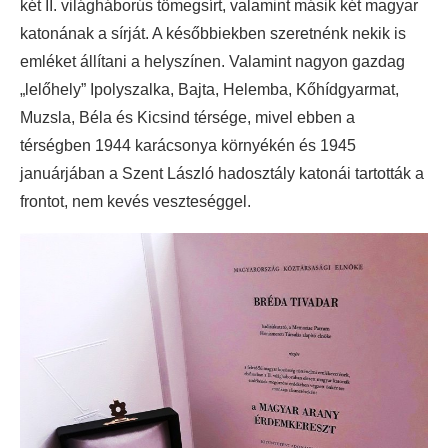
két II. világháborús tömegsírt, valamint másik két magyar
katonának a sírját. A későbbiekben szeretnénk nekik is
emléket állítani a helyszínen. Valamint nagyon gazdag
„lelőhely” Ipolyszalka, Bajta, Helemba, Kőhídgyarmat,
Muzsla, Béla és Kicsind térsége, mivel ebben a
térségben 1944 karácsonya környékén és 1945
januárjában a Szent László hadosztály katonái tartották a
frontot, nem kevés veszteséggel.