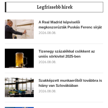
Legfrissebb hírek
A Real Madrid képviselői
megkoszorúzták Puskás Ferenc sírját
2026.08.08.
Tizenegy százalékkal csökkent az
uniós sörkivitel 2025-ben
2026.08.08.
Szakképzett munkaerőből továbbra is
hiány van Szlovákiában
2026.08.08.