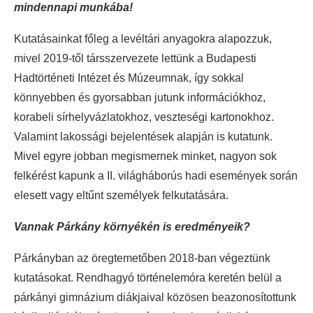
mindennapi munkába!
Kutatásainkat főleg a levéltári anyagokra alapozzuk,
mivel 2019-től társszervezete lettünk a Budapesti
Hadtörténeti Intézet és Múzeumnak, így sokkal
könnyebben és gyorsabban jutunk információkhoz,
korabeli sírhelyvázlatokhoz, veszteségi kartonokhoz.
Valamint lakossági bejelentések alapján is kutatunk.
Mivel egyre jobban megismernek minket, nagyon sok
felkérést kapunk a II. világháborús hadi események során
elesett vagy eltűnt személyek felkutatására.
Vannak Párkány környékén is eredményeik?
Párkányban az öregtemetőben 2018-ban végeztünk
kutatásokat. Rendhagyó történelemóra keretén belül a
párkányi gimnázium diákjaival közösen beazonosítottunk