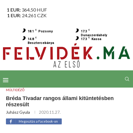
1 EUR:
364.50
HUF
1 EUR:
24.261
CZK
C
C
18.1
Pozsony
17.3
Dunaszerdahely
C
C
14.8
17.3
Kassa
Besztercebánya
MÚLTIDÉZŐ
Bréda Tivadar rangos állami kitüntetésben
részesült
Juhász Gyula
2020.11.27.
Megosztás a Facebook-on