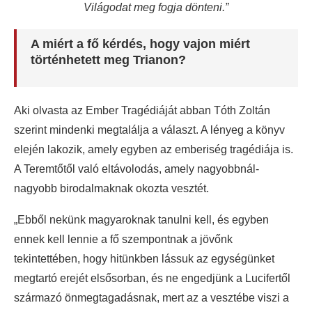
Világodat meg fogja dönteni.”
A miért a fő kérdés, hogy vajon miért
történhetett meg Trianon?
Aki olvasta az Ember Tragédiáját abban Tóth Zoltán
szerint mindenki megtalálja a választ. A lényeg a könyv
elején lakozik, amely egyben az emberiség tragédiája is.
A Teremtőtől való eltávolodás, amely nagyobbnál-
nagyobb birodalmaknak okozta vesztét.
„Ebből nekünk magyaroknak tanulni kell, és egyben
ennek kell lennie a fő szempontnak a jövőnk
tekintettében, hogy hitünkben lássuk az egységünket
megtartó erejét elsősorban, és ne engedjünk a Lucifertől
származó önmegtagadásnak, mert az a vesztébe viszi a