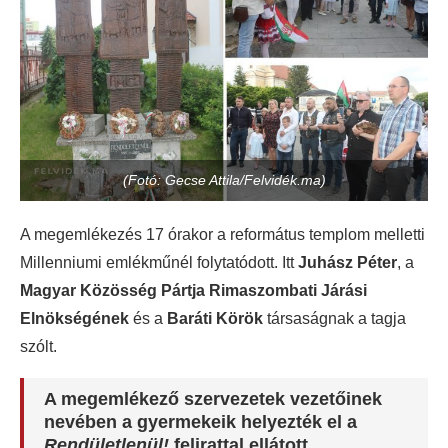
(Fotó: Gecse Attila/Felvidék.ma)
A megemlékezés 17 órakor a református templom melletti
Millenniumi emlékműnél folytatódott. Itt
Juhász Péter
, a
Magyar Közösség Pártja Rimaszombati Járási
Elnökségének
és a
Baráti Körök
társaságnak a tagja
szólt.
A megemlékező szervezetek vezetőinek
nevében a gyermekeik helyezték el a
Rendületlenül!
felirattal ellátott