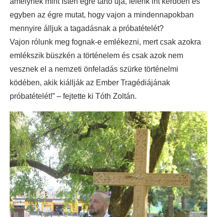
amelynek mint Isten égre tartó úja, felénk int kérdően és
egyben az égre mutat, hogy vajon a mindennapokban
mennyire álljuk a tagadásnak a próbatételét?
Vajon rólunk meg fognak-e emlékezni, mert csak azokra
emlékszik büszkén a történelem és csak azok nem
vesznek el a nemzeti önfeladás szürke történelmi
ködében, akik kiállják az Ember Tragédiájának
próbatételét!” – fejtette ki Tóth Zoltán.