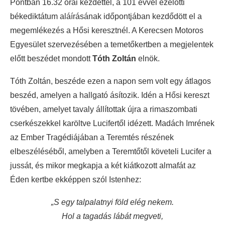
Pontban 16.32 órai kezdettel, a 101 évvel ezelőtti
békediktátum aláírásának időpontjában kezdődött el a
megemlékezés a Hősi keresztnél. A Kerecsen Motoros
Egyesület szervezésében a temetőkertben a megjelentek
előtt beszédet mondott
Tóth Zoltán
elnök.
Tóth Zoltán, beszéde ezen a napon sem volt egy átlagos
beszéd, amelyen a hallgató ásítozik. Idén a Hősi kereszt
tövében, amelyet tavaly állítottak újra a rimaszombati
cserkészekkel karöltve Lucifertől idézett. Madách Imrének
az Ember Tragédiájában a Teremtés részének
elbeszéléséből, amelyben a Teremtőtől követeli Lucifer a
jussát, és mikor megkapja a két kiátkozott almafát az
Éden kertbe ekképpen szól Istenhez:
„S egy talpalatnyi föld elég nekem.
Hol a tagadás lábát megveti,