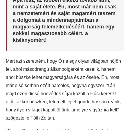
Apa lesz, az időben elkezd tovább látni,
mint a saját élete. Én, most már nem csak
a nemzetemért és saját magamért teszem
a dolgomat a mindennapjaimban a
magyarság felemelkedéséért, hanem egy
sokkal magasztosabb célért, a
kislányomért!
Mert azt szeretném, hogy Ő ne egy olyan világban nőjön
fel, ahol másodrangú állampolgárként kezelik, hanem
ahol büszke lehet magyarságára és az őseire. Én, most
már első sorban ezért harcolok, hogyha egyszer itt áll
majd ezen dicső honvédek sírjai között a Hősi kereszt
előtt, akkor büszkén, felemelt fejjel gondolhasson reánk,
hogy ilyen világot kapott tőlünk, amelyre vigyáznia kell” –
szögezte le Tóth Zoltán.