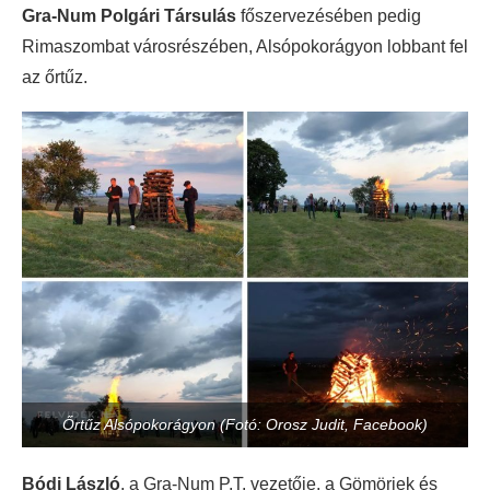
Gra-Num Polgári Társulás
főszervezésében pedig
Rimaszombat városrészében, Alsópokorágyon lobbant fel
az őrtűz.
Őrtűz Alsópokorágyon (Fotó: Orosz Judit, Facebook)
Bódi László
, a Gra-Num P.T. vezetője, a Gömöriek és