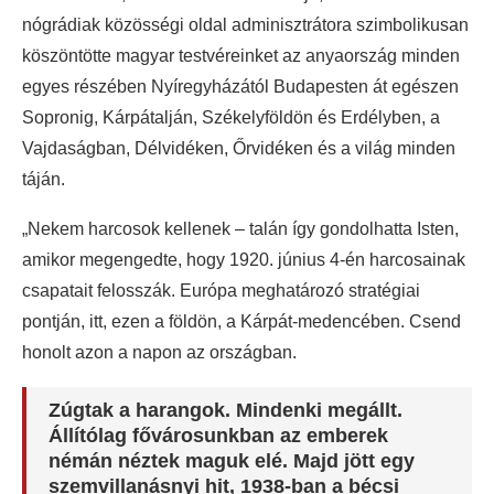
nógrádiak közösségi oldal adminisztrátora szimbolikusan
köszöntötte magyar testvéreinket az anyaország minden
egyes részében Nyíregyházától Budapesten át egészen
Sopronig, Kárpátalján, Székelyföldön és Erdélyben, a
Vajdaságban, Délvidéken, Őrvidéken és a világ minden
táján.
„Nekem harcosok kellenek – talán így gondolhatta Isten,
amikor megengedte, hogy 1920. június 4-én harcosainak
csapatait felosszák. Európa meghatározó stratégiai
pontján, itt, ezen a földön, a Kárpát-medencében. Csend
honolt azon a napon az országban.
Zúgtak a harangok. Mindenki megállt.
Állítólag fővárosunkban az emberek
némán néztek maguk elé. Majd jött egy
szemvillanásnyi hit, 1938-ban a bécsi