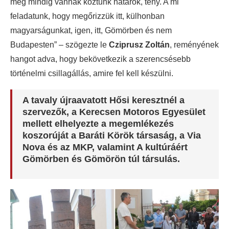
még mindig vannak köztünk határok, tény. A mi
feladatunk, hogy megőrizzük itt, külhonban
magyarságunkat, igen, itt, Gömörben és nem
Budapesten” – szögezte le
Cziprusz Zoltán
, reményének
hangot adva, hogy bekövetkezik a szerencsésebb
történelmi csillagállás, amire fel kell készülni.
A tavaly újraavatott Hősi keresztnél a
szervezők, a
Kerecsen Motoros Egyesület
mellett elhelyezte a megemlékezés
koszorúját a
Baráti Körök társaság
, a
Via
Nova
és az
MKP,
valamint
A kultúráért
Gömörben és Gömörön túl
társulás.