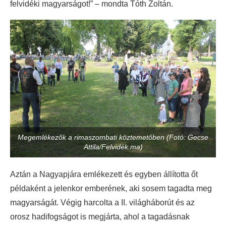
felvidéki magyarságot!” – mondta Tóth Zoltán.
Megemlékezők a rimaszombati köztemetőben (Fotó: Gecse
Attila/Felvidék.ma)
Aztán a Nagyapjára emlékezett és egyben állította őt
példaként a jelenkor emberének, aki sosem tagadta meg
magyarságát. Végig harcolta a II. világháborút és az
orosz hadifogságot is megjárta, ahol a tagadásnak