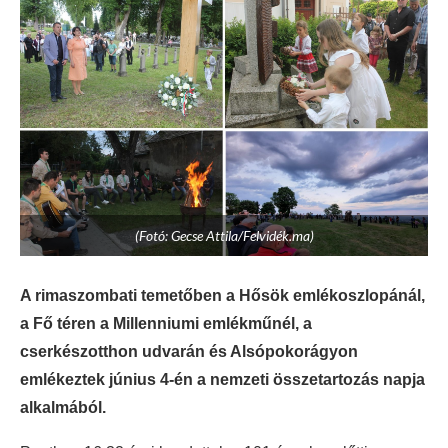
(Fotó: Gecse Attila/Felvidék.ma)
A rimaszombati temetőben a Hősök emlékoszlopánál,
a Fő téren a Millenniumi emlékműnél, a
cserkészotthon udvarán és Alsópokorágyon
emlékeztek június 4-én a nemzeti összetartozás napja
alkalmából.