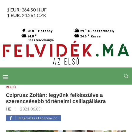
1 EUR:
364.50
HUF
1 EUR:
24.261
CZK
C
C
28.8
Pozsony
29
Dunaszerdahely
C
C
24.8
24.6
Kassa
Besztercebánya
RÉGIÓ
Cziprusz Zoltán: legyünk felkészülve a
szerencsésebb történelmi csillagállásra
HE
2021.06.05.
Megosztás a Facebook-on