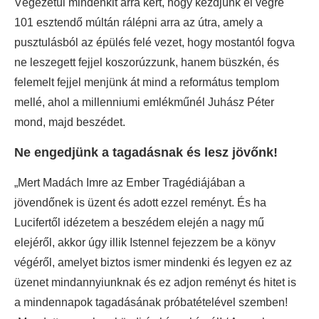
Végezetül mindenkit arra kért, hogy kezdjünk el végre
101 esztendő múltán rálépni arra az útra, amely a
pusztulásból az épülés felé vezet, hogy mostantól fogva
ne leszegett fejjel koszorúzzunk, hanem büszkén, és
felemelt fejjel menjünk át mind a református templom
mellé, ahol a millenniumi emlékműnél Juhász Péter
mond, majd beszédet.
Ne engedjünk a tagadásnak és lesz jövőnk!
„Mert Madách Imre az Ember Tragédiájában a
jövendőnek is üzent és adott ezzel reményt. És ha
Lucifertől idézetem a beszédem elején a nagy mű
elejéről, akkor úgy illik Istennel fejezzem be a könyv
végéről, amelyet biztos ismer mindenki és legyen ez az
üzenet mindannyiunknak és ez adjon reményt és hitet is
a mindennapok tagadásának próbatételével szemben!