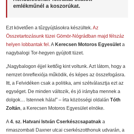
emlékműnél a koszorúkat.
Ezt követően a tűzgyújtásokra készültek.
Az
Összetartozásunk tüzei Gömör-Nógrádban majd félszáz
helyen lobbantak fel.
A
Kerecsen Motoros Egyesület
a
nagybalogi Tor-hegyen gyújtott tüzet.
„Nagybalogon éjjel kettőig kint voltunk. Azt látom, hogy a
nemzet önreflexiója működik, és képes az összefogásra.
Itt, a Felvidéken csak a politika, ami szétválasztja ezt az
egységet. De minden változik, és jó irányba mennek a
dolgok… Istennek hála!” – írta közösségi oldalán
Tóth
Zoltán
, a Kerecsen Motoros Egyesület elnöke.
A
4. sz. Hatvani István Cserkészcsapatnak
a
rimaszombati Daxner utcai cserkészotthonuk udvarán, a