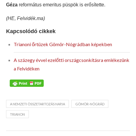
Géza
református emeritus püspök is erősítette.
(HE, Felvidék.ma)
Kapcsolódó cikkek
Trianoni őrtüzek Gömör-Nógrádban képekben
A százegy évvel ezelőtti országcsonkításra emlékezünk
a Felvidéken
A NEMZETI ÖSSZETARTOZÁS NAPJA
GÖMÖR-NÓGRÁD
TRIANON