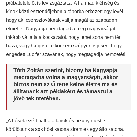
próbatétele őt is levizsgáztatta. A harmadik éhség és
kínok közti esztendőjében a táborba érkezett egy levél,
hogy aki csehszlováknak vallja magát az szabadon
elmehet! Nagyapja nem tagadta meg magyarságát
inkább vállalta a kockázatot, hogy lehet soha nem tér
haza, vagy ha igen, akkor sem szégyenteljesen, hogy
engedett Lucifer szavának, hogy megtagadja nemzetét!
Tóth Zoltán szerint, bizony ha Nagyapja
megtagadta volna a magyarságát, akkor
biztos nem az Ő tette kelne életre ma és
állítanánk azt példaként és támaszul a
jövő tekintetében.
„A hősök ezért halhatatlanok és bizony most is
körülöttünk a sok hősi katona síremlék egy álló katona,