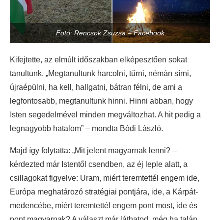
Fotó: Rencsok Zsuzsa – Facebook
Kifejtette, az elmúlt időszakban elképesztően sokat
tanultunk. „Megtanultunk harcolni, tűrni, némán sírni,
újraépülni, ha kell, hallgatni, bátran félni, de ami a
legfontosabb, megtanultunk hinni. Hinni abban, hogy
Isten segedelmével minden megváltozhat. A hit pedig a
legnagyobb hatalom” – mondta Bódi László.
Majd így folytatta: „Mit jelent magyarnak lenni? –
kérdezted már Istentől csendben, az éj leple alatt, a
csillagokat figyelve: Uram, miért teremtettél engem ide,
Európa meghatározó stratégiai pontjára, ide, a Kárpát-
medencébe, miért teremtettél engem pont most, ide és
pont magyarnak? A választ már láthatod, még ha talán