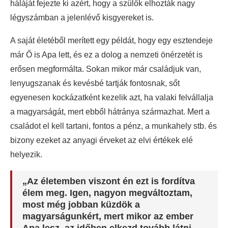
háláját fejezte ki azért, hogy a szülők elhozták nagy
légyszámban a jelenlévő kisgyereket is.
A saját életéből merített egy példát, hogy egy esztendeje
már Ő is Apa lett, és ez a dolog a nemzeti önérzetét is
erősen megformálta. Sokan mikor már családjuk van,
lenyugszanak és kevésbé tartják fontosnak, sőt
egyenesen kockázatként kezelik azt, ha valaki felvállalja
a magyarságát, mert ebből hátránya származhat. Mert a
családot el kell tartani, fontos a pénz, a munkahely stb. és
bizony ezeket az anyagi érveket az elvi értékek elé
helyezik.
„Az életemben viszont én ezt is fordítva
élem meg. Igen, nagyon megváltoztam,
most még jobban küzdök a
magyarságunkért, mert mikor az ember