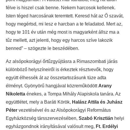
félve is hiszel csak benne. Nekem harcosok kellenek.
Isten téged harcosának teremtett. Keresd hát az Ő szavát,
hogy megértsd, mi lesz e harcban a te feladatod. Mert az,
hogy te 101 év után még most is magyarként állsz ma a
tűz mellett, azt jelenti, hogy egy harcos szíve lakozik
benned” – szögezte le beszédében.
Az alsópokorágyi őrtűzgyújtásra a Rimaszombati járás
különböző helyszíneiről is érkeztek résztvevők, hogy
együtt élhessék át az összetartozásunk tüze adta
élményt. Gyönyörű hangjával közreműködött
Arany
Nikoletta
énekes, a Tompa Mihály Alapiskola tanára. Az
együttlétet, mely a Baráti Körök,
Halász Attila és Juhász
Péter
vezetésével és az Alsópokorágyi Református
Egyházközség társszervezésében,
Szabó Krisztián
helyi
egyházgondnok irányításával valósult meg,
Ft. Erdélyi