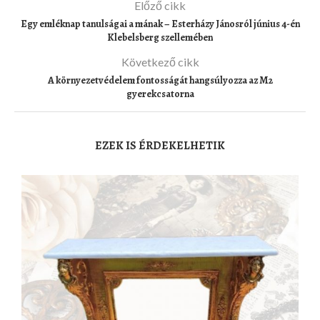
Előző cikk
Egy emléknap tanulságai a mának – Esterházy Jánosról június 4-én
Klebelsberg szellemében
Következő cikk
A környezetvédelem fontosságát hangsúlyozza az M2
gyerekcsatorna
EZEK IS ÉRDEKELHETIK