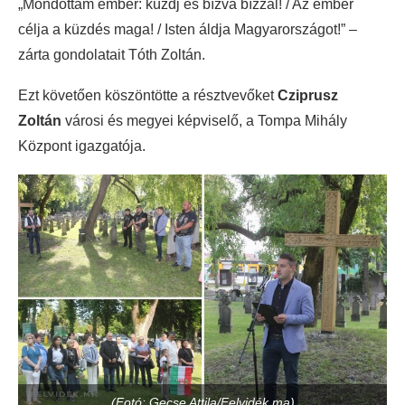
„Mondottam ember: küzdj és bízva bízzál! / Az ember
célja a küzdés maga! / Isten áldja Magyarországot!” –
zárta gondolatait Tóth Zoltán.
Ezt követően köszöntötte a résztvevőket
Cziprusz
Zoltán
városi és megyei képviselő, a Tompa Mihály
Központ igazgatója.
(Fotó: Gecse Attila/Felvidék.ma)