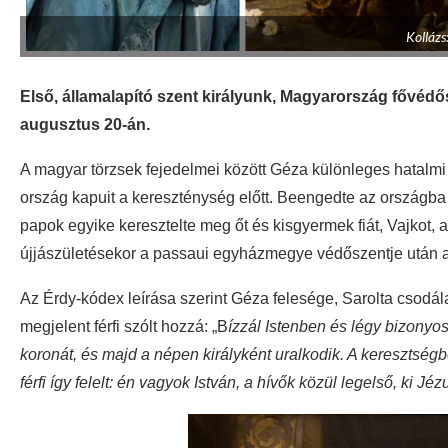
Kollázs
Első, államalapító szent királyunk, Magyarország fővédős
augusztus 20-án.
A magyar törzsek fejedelmei között Géza különleges hatalmi p
ország kapuit a kereszténység előtt. Beengedte az országba 
papok egyike keresztelte meg őt és kisgyermek fiát, Vajkot, a
újjászületésekor a passaui egyházmegye védőszentje után az
Az Érdy-kódex leírása szerint Géza felesége, Sarolta csodálat
megjelent férfi szólt hozzá: „B
ízzál Istenben és légy bizonyos
koronát, és majd a népen királyként uralkodik. A keresztség
férfi így felelt: én vagyok István, a hívők közül legelső, ki J