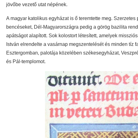
jövőbe vezető utat népének.
A magyar katolikus egyházat is ő teremtette meg. Szerzetes
bencéseket, Dél-Magyarországra pedig a görög bazilita rend 
apátságot alapított. Sok kolostort létesített, amelyek missziós
István elrendelte a vasárnap megszentelését és minden tíz f
Esztergomban, palotája közelében székesegyházat, Veszprémb
és Pál-templomot.