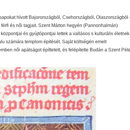
 papokat hívott Bajorországból, Csehországból, Olaszországból 
férfi és női tagjait. Szent Márton hegyén (Pannonhalmán)
 központjai és gyújtópontjai lettek a vallásos s kulturális életnek
alu számára templom építését. Saját költségén emelt
en női apátságot építtetett, és felépítette Budán a Szent Pét