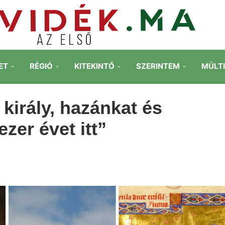
ET
RÉGIÓ
KITEKINTŐ
SZERINTEM
MÚLT
király, hazánkat és
zer évet itt”