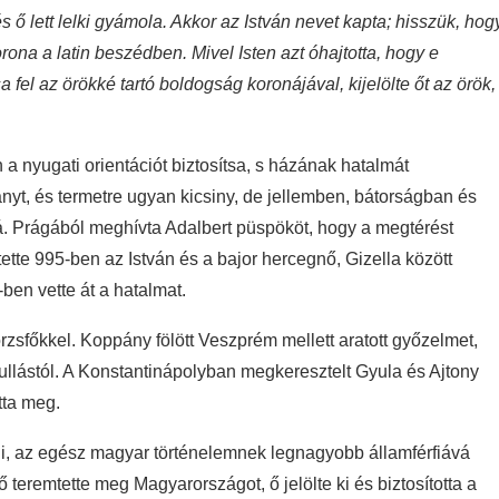
s ő lett lelki gyámola. Akkor az István nevet kapta; hisszük, hog
orona a latin beszédben. Mivel Isten azt óhajtotta, hogy e
a fel az örökké tartó boldogság koronájával, kijelölte őt az örök,
a nyugati orientációt biztosítsa, s házának hatalmát
ányt, és termetre ugyan kicsiny, de jellemben, bátorságban és
ává. Prágából meghívta Adalbert püspököt, hogy a megtérést
tette 995-ben az István és a bajor hercegnő, Gizella között
-ben vette át a hatalmat.
örzsfőkkel. Koppány fölött Veszprém mellett aratott győzelmet,
llástól. A Konstantinápolyban megkeresztelt Gyula és Ajtony
tta meg.
tni, az egész magyar történelemnek legnagyobb államférfiává
ő teremtette meg Magyarországot, ő jelölte ki és biztosította a