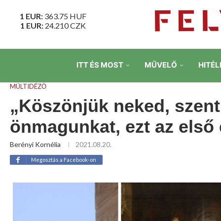
1 EUR:
363.75
HUF
1 EUR:
24.210
CZK
ITT ÉS MOST
MŰVELŐ
HITÉL
MÚLTIDÉZŐ
„Köszönjük neked, szent 
önmagunkat, ezt az első e
Berényi Kornélia
2021.08.20.
Megosztás a Facebook-on