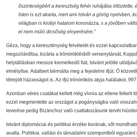
őszinteségéért a keresztség fehér ruhájába öltöztette, é
Isten is ezt akarta, mert ami István a görög nyelvben, k
világban is királyi hatalom koronázza, s a jövőben válts
el nem múló dicsőség elnyerésére.”
Géza, hogy a kereszténység felvételét és ezzel kapcsolatban 
megszilárdítsa, kizárta a trónöröklésből versenytársát, Kopp
helytállásban messze kiemelkedő fiát, Istvánt jelölte utódj
elmélyítse. Adalbert bérmálta meg a fejedelmi ifjút. Ő közvetí
létrejött házasságot is. Az ifjú trónörökös atyja halálakor, 997
Azonban véres csatákat kellett még vívnia az ellene felkelt t
ezzel megmentette az országot a pogányságba való visszahu
leverése pedig Bizánchoz való csatlakozásunk tervét hiúsíto
Istvánt diplomáciai és politikai érzéke korának, sőt mondha
avatta. Politikai, vallási és társadalmi szempontból egyaránt 