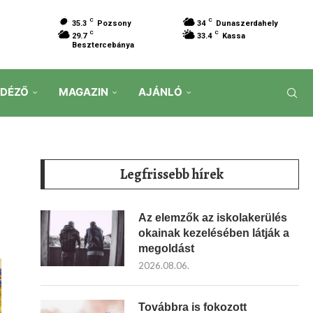
C
C
35.3
Pozsony
34
Dunaszerdahely
C
C
29.7
33.4
Kassa
Besztercebánya
IDÉZŐ
MAGAZIN
AJÁNLÓ
Legfrissebb hírek
Az elemzők az iskolakerülés
okainak kezelésében látják a
megoldást
2026.08.06.
Továbbra is fokozott