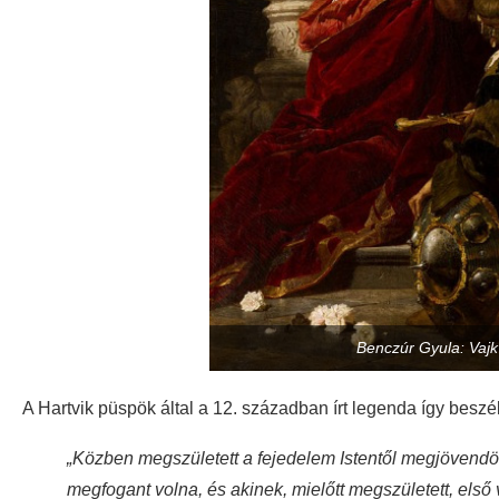
Benczúr Gyula: Vaj
A Hartvik püspök által a 12. században írt legenda így beszél
„Közben megszületett a fejedelem Istentől megjövendölt 
megfogant volna, és akinek, mielőtt megszületett, első v