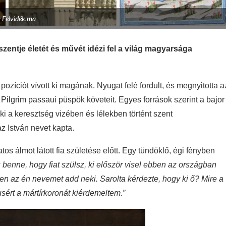
: Felvidék.ma
zentje életét és művét idézi fel a világ magyarsága
ozíciót vívott ki magának. Nyugat felé fordult, és megnyitotta a
Pilgrim passaui püspök követeit. Egyes források szerint a bajor
ki a keresztség vizében és lélekben történt szent
 István nevet kapta.
os álmot látott fia születése előtt. Egy tündöklő, égi fényben
 benne, hogy fiat szülsz, ki először visel ebben az országban
ben az én nevemet add neki. Sarolta kérdezte, hogy ki ő? Mire a
ézusért a mártírkoronát kiérdemeltem.”