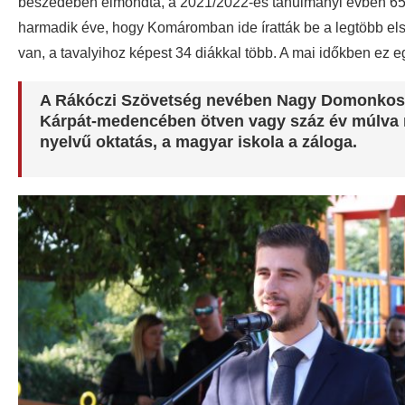
beszédében elmondta, a 2021/2022-es tanulmányi évben 65 
harmadik éve, hogy Komáromban ide íratták be a legtöbb el
van, a tavalyihoz képest 34 diákkal több. A mai időkben ez e
A Rákóczi Szövetség nevében Nagy Domonkos a
Kárpát-medencében ötven vagy száz év múlva 
nyelvű oktatás, a magyar iskola a záloga.