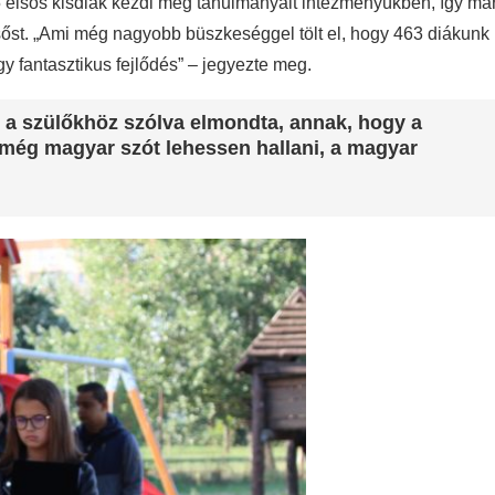
elsős kisdiák kezdi meg tanulmányait intézményükben, így má
sőst. „Ami még nagyobb büszkeséggel tölt el, hogy 463 diákunk
gy fantasztikus fejlődés” – jegyezte meg.
 szülőkhöz szólva elmondta, annak, hogy a
még magyar szót lehessen hallani, a magyar