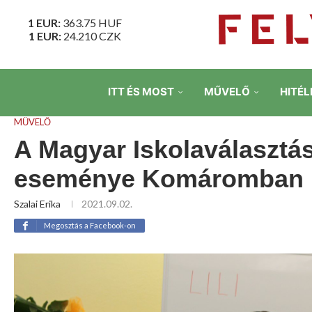
1 EUR:
363.75
HUF
1 EUR:
24.210
CZK
ITT ÉS MOST
MŰVELŐ
HITÉL
MŰVELŐ
A Magyar Iskolaválasztá
eseménye Komáromban
Szalai Erika
2021.09.02.
Megosztás a Facebook-on