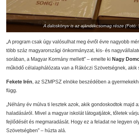
A daloskönyv is az ajándékcsomag része (Fotó: S
„A program csak úgy valósulhat meg évről évre nagyobb mére
több száz magyarországi önkormányzat, kis- és nagyvállalat
sorában, a Magyar Kormány mellett” – emelte ki
Nagy Dom
működő célalaphálózata van a Rákóczi Szövetségnek, akik seg
Fekete Irén
, az SZMPSZ elnöke beszédében a gyermekekhez
függ.
„Néhány év múlva ti lesztek azok, akik gondoskodtok majd a
haladásáról. Mivel a magyar iskolát látogatjátok, tőletek vár
fejlődését és megmaradását. Hogy ez a feladat ne legyen ol
Szövetségben” – húzta alá.