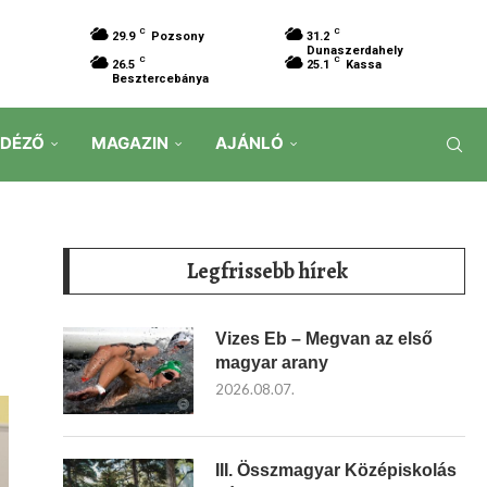
C
C
29.9
Pozsony
31.2
Dunaszerdahely
C
C
26.5
25.1
Kassa
Besztercebánya
IDÉZŐ
MAGAZIN
AJÁNLÓ
Legfrissebb hírek
Vizes Eb – Megvan az első
magyar arany
2026.08.07.
III. Összmagyar Középiskolás