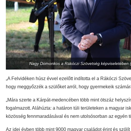
Nagy Domonkos a Rákóczi Szövetség képviseletében (F
„A Felvidéken húsz évvel ezelőtt indította el a Rákóczi Szöv
hogy meggyőzzék a szülőket arról, hogy gyermekeik számára
„Mára szerte a Kárpát-medencében több mint ötszáz helyszíne
fogalmazott. Aláhúzta: a határon túli területeken a magyar is
közösség fennmaradásával és nem utolsósorban az egyén tö
Az idei évben több mint 9000 magyar családot érint és szólít