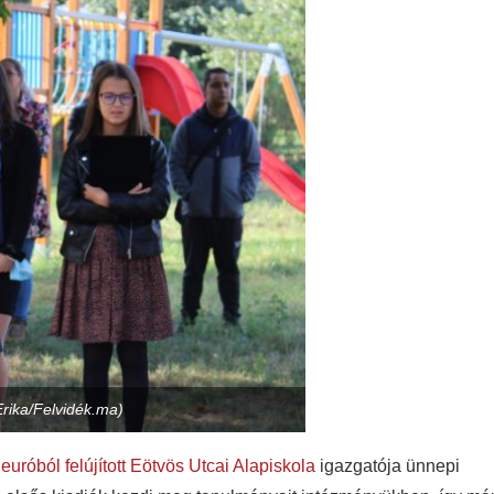
Erika/Felvidék.ma)
 euróból felújított Eötvös Utcai Alapiskola
igazgatója ünnepi