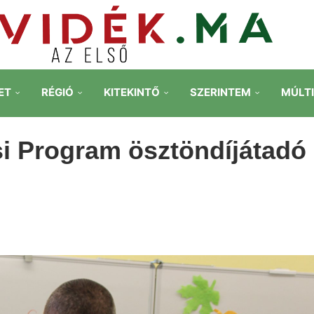
ET
RÉGIÓ
KITEKINTŐ
SZERINTEM
MÚLT
si Program ösztöndíjátadó