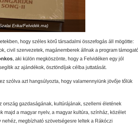
zalai Erika/Felvidék.ma)
tekben, hogy széles körű társadalmi összefogás áll mögötte:
ok, civil szervezetek, magánemberek állnak a program támogató
onkos
, aki külön megköszönte, hogy a Felvidéken egy jól
ítik az ajándékok, ösztöndíjak célba juttatását.
 szólva azt hangsúlyozta, hogy valamennyiünk jövője tőlük
z ország gazdaságának, kultúrájának, szellemi életének
juk majd a magyar nyelv, a magyar kultúra, színház, közélet
y nehéz, megbízható szövetségesre leltek a Rákóczi