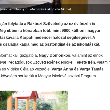
rintos ösztöndíjat (Fotó: Szalai Erika/Felvidék.ma)
án folytatta a Rákóczi Szövetség az ez év őszén is
Még ebben a hónapban több mint 9000 külhoni magyar
atáskával a Kárpát-medencei hálózat segítségével. A
családja kapja meg az ösztöndíjat és az iskolatáskát.
formatikai igazgatója,
Nagy Domonkos
, valamint az elnöki
agyar Pedagógusok Szövetségének elnöke,
Fekete Irén
, valami
 és Vidéke Célalap vezetője,
Varga Anna és Varga Tamás
 követően sor került a Magyar Iskolaválasztási Program