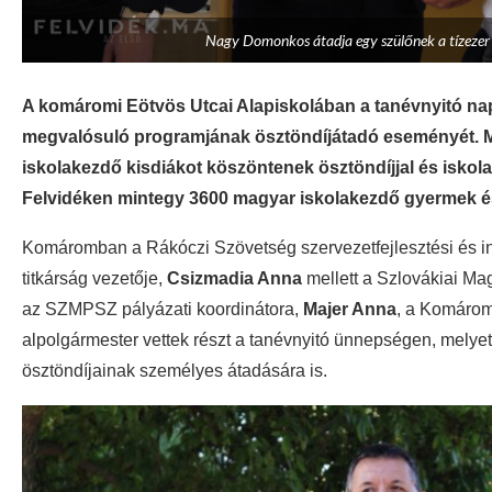
Nagy Domonkos átadja egy szülőnek a tízezer fo
A komáromi Eötvös Utcai Alapiskolában a tanévnyitó napj
megvalósuló programjának ösztöndíjátadó eseményét. 
iskolakezdő kisdiákot köszöntenek ösztöndíjjal és iskol
Felvidéken mintegy 3600 magyar iskolakezdő gyermek és 
Komáromban a Rákóczi Szövetség szervezetfejlesztési és in
titkárság vezetője,
Csizmadia Anna
mellett a Szlovákiai M
az SZMPSZ pályázati koordinátora,
Majer Anna
, a Komárom
alpolgármester vettek részt a tanévnyitó ünnepségen, melyet
ösztöndíjainak személyes átadására is.