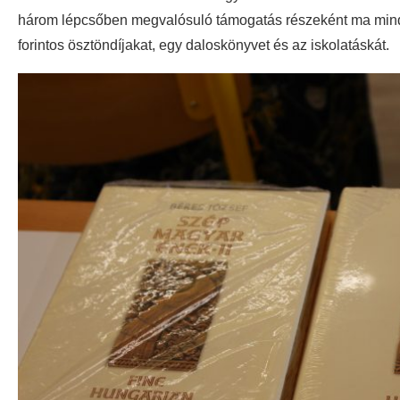
három lépcsőben megvalósuló támogatás részeként ma minde
forintos ösztöndíjakat, egy daloskönyvet és az iskolatáskát.