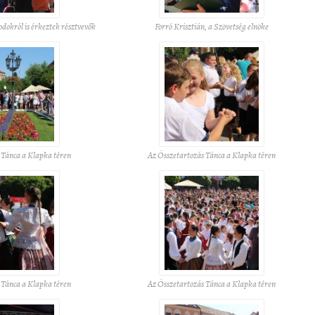
odokról is érkeztek résztvevők
Forró Krisztián, a Szövetség elnöke
 Tánca a Klapka téren
Az Összetartozás Tánca a Klapka téren
 Tánca a Klapka téren
Az Összetartozás Tánca a Klapka téren