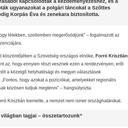
járásából kapcsolódtak a kezdeményezéshez, és a
ák ugyanazokat a polgári táncokat a Szőttes
edig Korpás Éva és zenekara biztosította.
hogy lélekben, szellemben megerősödjünk” – fogalmazott az
enciájára.
tt köszöntőjében a Szövetség országos elnöke,
Forró Krisztián
int az, hogy ennyien részt vesznek ezen a rendezvényen, erőt
szélt a közelgő helyhatósági és megyei választások
 „Fontos, hogy azokat a pozíciókat, amelyekkel regionális
sak közösen tudjuk megtenni” – hangsúlyozta.
rró Krisztián kiemelte, a nemzet nem ismer országhatárokat.
világban tagjai – összetartozunk”