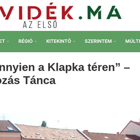
ET
RÉGIÓ
KITEKINTŐ
SZERINTEM
MÚLT
nnyien a Klapka téren” –
tozás Tánca