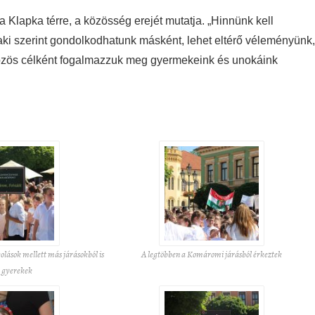
a Klapka térre, a közösség erejét mutatja. „Hinnünk kell
ki szerint gondolkodhatunk másként, lehet eltérő véleményünk,
özös célként fogalmazzuk meg gyermekeink és unokáink
olások mellett más járásokból is
A legtöbben a Komáromi járásból érkeztek
k gyerekek