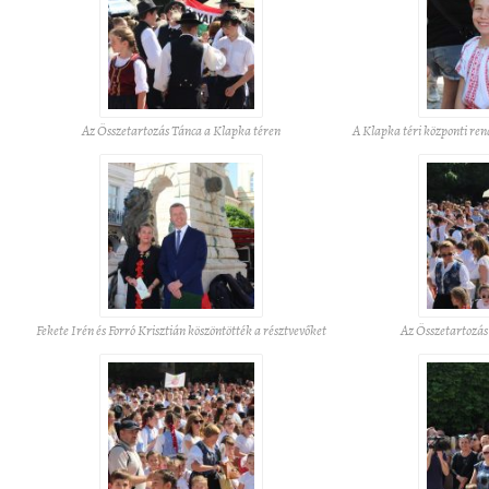
Az Összetartozás Tánca a Klapka téren
A Klapka téri központi ren
Fekete Irén és Forró Krisztián köszöntötték a résztvevőket
Az Összetartozás