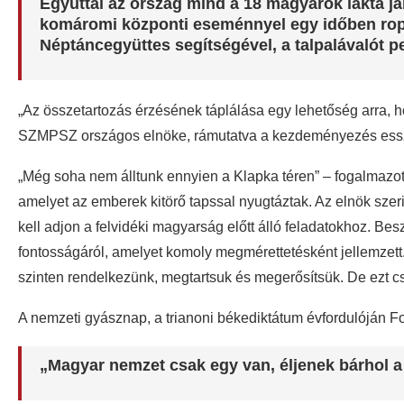
Egyúttal az ország mind a 18 magyarok lakta 
komáromi központi eseménnyel egy időben ropt
Néptáncegyüttes segítségével, a talpalávalót p
„Az összetartozás érzésének táplálása egy lehetőség arra, 
SZMPSZ országos elnöke, rámutatva a kezdeményezés essz
„Még soha nem álltunk ennyien a Klapka téren” – fogalmazo
amelyet az emberek kitörő tapssal nyugtáztak. Az elnök szer
kell adjon a felvidéki magyarság előtt álló feladatokhoz. Be
fontosságáról, amelyet komoly megmérettetésként jellemzett.
szinten rendelkezünk, megtartsuk és megerősítsük. De ezt c
A nemzeti gyásznap, a trianoni békediktátum évfordulóján Fo
„Magyar nemzet csak egy van, éljenek bárhol a 