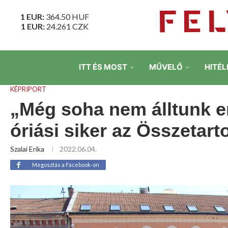
1 EUR:
364.50
HUF
1 EUR:
24.261
CZK
ITT ÉS MOST
MŰVELŐ
HITÉL
KÉPRIPORT
„Még soha nem álltunk e
óriási siker az Összetar
Szalai Erika
2022.06.04.
Megosztás a Facebook-on