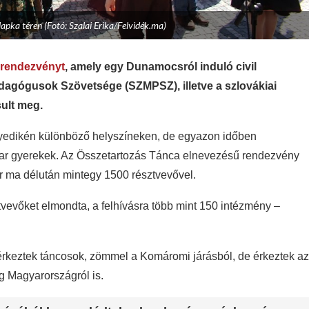
pka téren (Fotó: Szalai Erika/Felvidék.ma)
 rendezvényt
, amely egy Dunamocsról induló civil
dagógusok Szövetsége (SZMPSZ), illetve a szlovákiai
ult meg.
yedikén különböző helyszíneken, de egyazon időben
yar gyerekek. Az Összetartozás Tánca elnevezésű rendezvény
 ma délután mintegy 1500 résztvevővel.
vevőket elmondta, a felhívásra több mint 150 intézmény –
érkeztek táncosok, zömmel a Komáromi járásból, de érkeztek az
ég Magyarországról is.