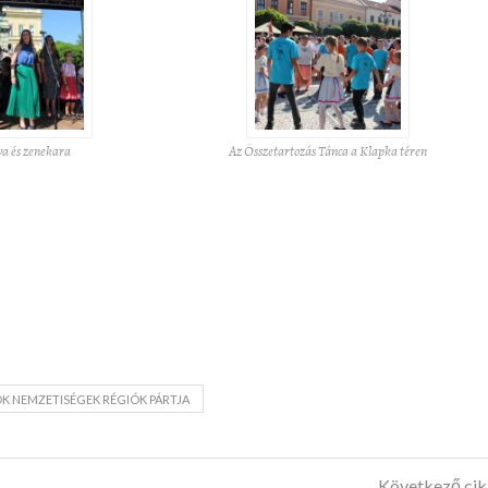
a és zenekara
Az Összetartozás Tánca a Klapka téren
K NEMZETISÉGEK RÉGIÓK PÁRTJA
Következő ci