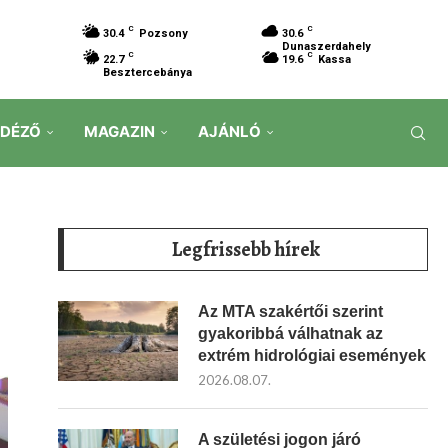
C
C
30.4
Pozsony
30.6
Dunaszerdahely
C
C
22.7
19.6
Kassa
Besztercebánya
IDÉZŐ
MAGAZIN
AJÁNLÓ
Legfrissebb hírek
Az MTA szakértői szerint
gyakoribbá válhatnak az
extrém hidrológiai események
2026.08.07.
A születési jogon járó