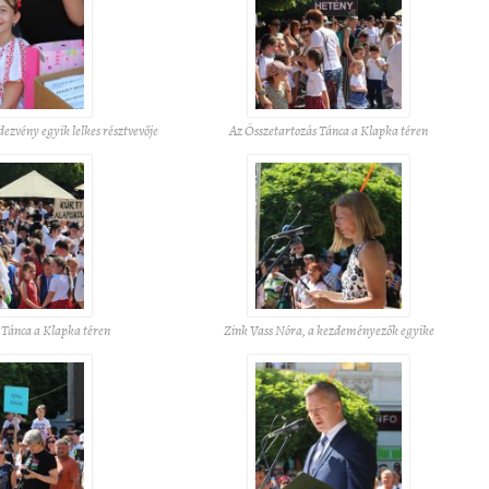
dezvény egyik lelkes résztvevője
Az Összetartozás Tánca a Klapka téren
 Tánca a Klapka téren
Zink Vass Nóra, a kezdeményezők egyike