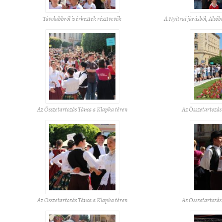
Távolabbról is érkeztek résztvevők
A Nyitrai járásból, Alsób
Az Összetartozás Tánca a Klapka téren
Az Összetartozás
Az Összetartozás Tánca a Klapka téren
Az Összetartozás