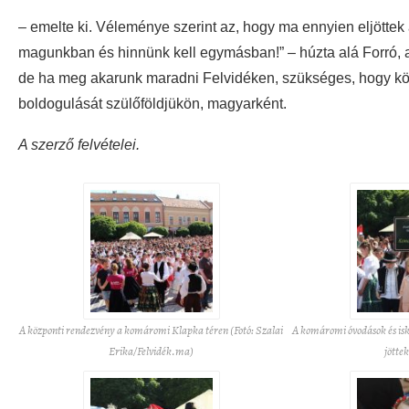
– emelte ki. Véleménye szerint az, hogy ma ennyien eljöttek 
magunkban és hinnünk kell egymásban!” – húzta alá Forró, a
de ha meg akarunk maradni Felvidéken, szükséges, hogy k
boldogulását szülőföldjükön, magyarként.
A szerző felvételei.
A központi rendezvény a komáromi Klapka téren (Fotó: Szalai
A komáromi óvodások és isk
Erika/Felvidék.ma)
jötte