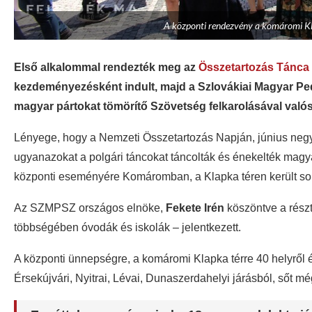
A központi rendezvény a komáromi Kla
Első alkalommal rendezték meg az
Összetartozás Tánca
kezdeményezésként indult, majd a Szlovákiai Magyar Pe
magyar pártokat tömörítő Szövetség felkarolásával valós
Lényege, hogy a Nemzeti Összetartozás Napján, június neg
ugyanazokat a polgári táncokat táncolták és énekelték mag
központi eseményére Komáromban, a Klapka téren került sor
Az SZMPSZ országos elnöke,
Fekete Irén
köszöntve a részt
többségében óvodák és iskolák – jelentkezett.
A központi ünnepségre, a komáromi Klapka térre 40 helyről 
Érsekújvári, Nyitrai, Lévai, Dunaszerdahelyi járásból, sőt m