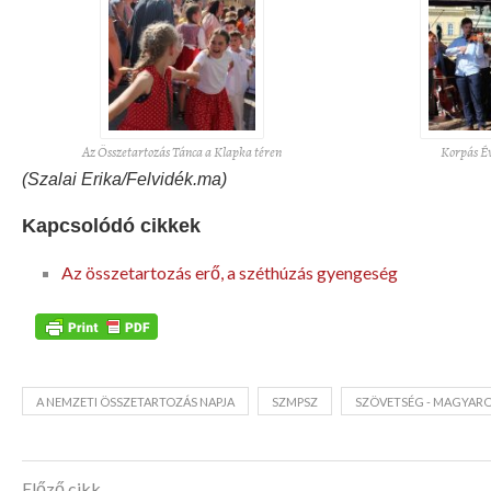
Az Összetartozás Tánca a Klapka téren
Korpás Év
(Szalai Erika/Felvidék.ma)
Kapcsolódó cikkek
Az összetartozás erő, a széthúzás gyengeség
A NEMZETI ÖSSZETARTOZÁS NAPJA
SZMPSZ
SZÖVETSÉG - MAGYARO
Előző cikk