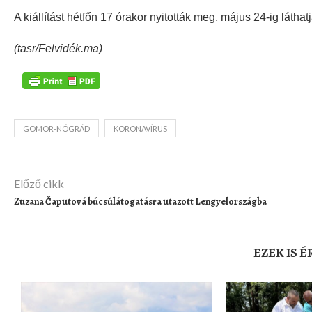
A kiállítást hétfőn 17 órakor nyitották meg, május 24-ig láth
(tasr/Felvidék.ma)
GÖMÖR-NÓGRÁD
KORONAVÍRUS
Előző cikk
Zuzana Čaputová búcsúlátogatásra utazott Lengyelországba
EZEK IS 