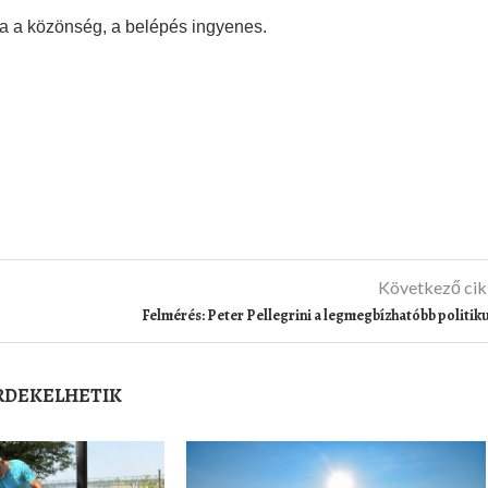
atja a közönség, a belépés ingyenes.
Következő ci
Felmérés: Peter Pellegrini a legmegbízhatóbb politik
ÉRDEKELHETIK