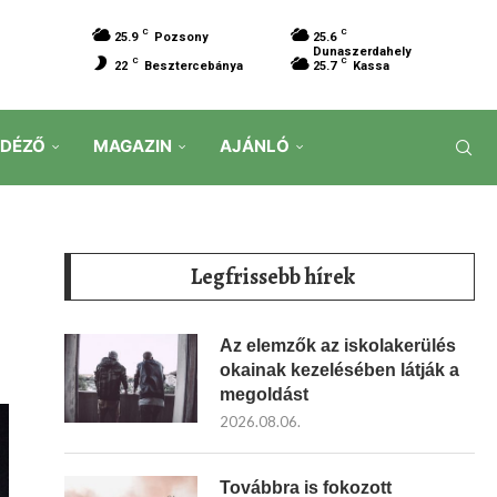
C
C
25.9
Pozsony
25.6
Dunaszerdahely
C
C
22
Besztercebánya
25.7
Kassa
IDÉZŐ
MAGAZIN
AJÁNLÓ
Legfrissebb hírek
Az elemzők az iskolakerülés
okainak kezelésében látják a
megoldást
2026.08.06.
Továbbra is fokozott