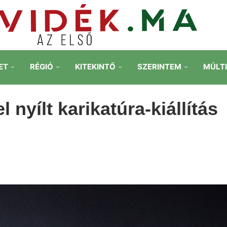
ET
RÉGIÓ
KITEKINTŐ
SZERINTEM
MÚLT
 nyílt karikatúra-kiállítás