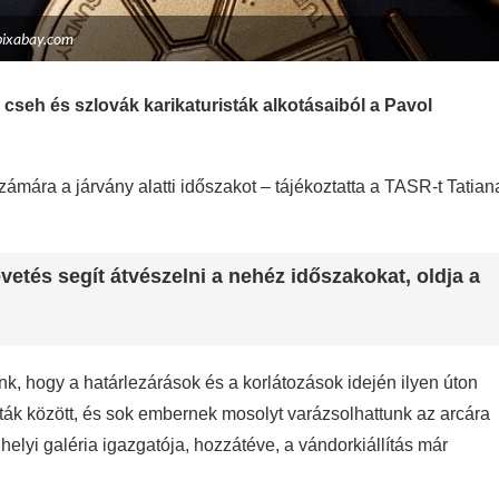
pixabay.com
n cseh és szlovák karikaturisták alkotásaiból a Pavol
zámára a járvány alatti időszakot – tájékoztatta a TASR-t Tatian
vetés segít átvészelni a nehéz időszakokat, oldja a
ünk, hogy a határlezárások és a korlátozások idején ilyen úton
sták között, és sok embernek mosolyt varázsolhattunk az arcára
lyi galéria igazgatója, hozzátéve, a vándorkiállítás már