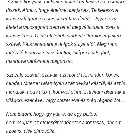
„Azok a könyvek, melyek a polcokon hevernek, csupán
díszek. Ahhoz, hogy értelmet kapjanak, Te kellesz! A
könyv világnapján olvasásra buzdítalak. Ugyanis az
életet a valóságban nem lehet megváltoztatni, csak a
könyvekben. Csak ott lehet mindent eltörölni egyetlen
szóval. Felszabadulni a dolgok súlya alól. Meg nem
történtté tenni az aljasságokat, kilépni a világból,
máshová varázsolni magunkat.
Szavak, szavak, szavak, azt mondják, minden könyv,
minden történet valamilyen szándékkal készül, és azt is
mondják, hogy akik a könyveket írják, javítani akarnak a
világon, ezer éve, vagy ötezer éve és még régebb óta…
Nem tudom, hogy így van-e, de egy biztos:
nem csupán az elmesélt történetek a fontosak, hanem
azok is, akik elmesélik.”