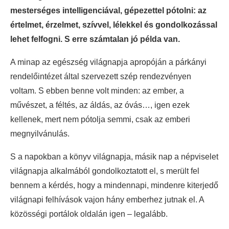
mesterséges intelligenciával, gépezettel pótolni: az
értelmet, érzelmet, szívvel, lélekkel és gondolkozással
lehet felfogni. S erre számtalan jó példa van.
A minap az egészség világnapja apropóján a párkányi
rendelőintézet által szervezett szép rendezvényen
voltam. S ebben benne volt minden: az ember, a
művészet, a féltés, az áldás, az óvás…, igen ezek
kellenek, mert nem pótolja semmi, csak az emberi
megnyilvánulás.
S a napokban a könyv világnapja, másik nap a népviselet
világnapja alkalmából gondolkoztatott el, s merült fel
bennem a kérdés, hogy a mindennapi, mindenre kiterjedő
világnapi felhívások vajon hány emberhez jutnak el. A
közösségi portálok oldalán igen – legalább.