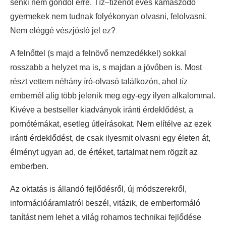
senki nem gondol erre. Tíz–tizenöt éves kamaszodó
gyermekek nem tudnak folyékonyan olvasni, felolvasni.
Nem eléggé vészjósló jel ez?
A felnőttel (s majd a felnövő nemzedékkel) sokkal
rosszabb a helyzet ma is, s majdan a jövőben is. Most
részt vettem néhány író-olvasó találkozón, ahol tíz
embernél alig több jelenik meg egy-egy ilyen alkalommal.
Kivéve a bestseller kiadványok iránti érdeklődést, a
pornótémákat, esetleg útleírásokat. Nem elítélve az ezek
iránti érdeklődést, de csak ilyesmit olvasni egy életen át,
élményt ugyan ad, de értéket, tartalmat nem rögzít az
emberben.
Az oktatás is állandó fejlődésről, új módszerekről,
információáramlatról beszél, vitázik, de emberformáló
tanítást nem lehet a világ rohamos technikai fejlődése