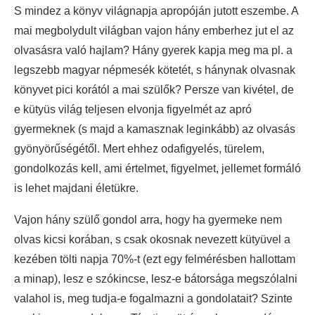
S mindez a könyv világnapja apropóján jutott eszembe. A
mai megbolydult világban vajon hány emberhez jut el az
olvasásra való hajlam? Hány gyerek kapja meg ma pl. a
legszebb magyar népmesék kötetét, s hánynak olvasnak
könyvet pici korától a mai szülők? Persze van kivétel, de
e kütyüs világ teljesen elvonja figyelmét az apró
gyermeknek (s majd a kamasznak leginkább) az olvasás
gyönyörűségétől. Mert ehhez odafigyelés, türelem,
gondolkozás kell, ami értelmet, figyelmet, jellemet formáló
is lehet majdani életükre.
Vajon hány szülő gondol arra, hogy ha gyermeke nem
olvas kicsi korában, s csak okosnak nevezett kütyüvel a
kezében tölti napja 70%-t (ezt egy felmérésben hallottam
a minap), lesz e szókincse, lesz-e bátorsága megszólalni
valahol is, meg tudja-e fogalmazni a gondolatait? Szinte