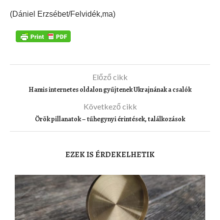
(Dániel Erzsébet/Felvidék,ma)
Előző cikk
Hamis internetes oldalon gyűjtenek Ukrajnának a csalók
Következő cikk
Örök pillanatok – tűhegynyi érintések, találkozások
EZEK IS ÉRDEKELHETIK