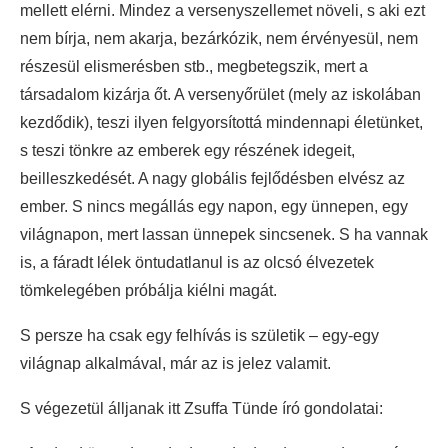
mellett elérni. Mindez a versenyszellemet növeli, s aki ezt
nem bírja, nem akarja, bezárkózik, nem érvényesül, nem
részesül elismerésben stb., megbetegszik, mert a
társadalom kizárja őt. A versenyőrület (mely az iskolában
kezdődik), teszi ilyen felgyorsítottá mindennapi életünket,
s teszi tönkre az emberek egy részének idegeit,
beilleszkedését. A nagy globális fejlődésben elvész az
ember. S nincs megállás egy napon, egy ünnepen, egy
világnapon, mert lassan ünnepek sincsenek. S ha vannak
is, a fáradt lélek öntudatlanul is az olcsó élvezetek
tömkelegében próbálja kiélni magát.
S persze ha csak egy felhívás is születik – egy-egy
világnap alkalmával, már az is jelez valamit.
S végezetül álljanak itt Zsuffa Tünde író gondolatai: