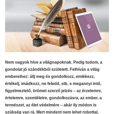
Nem vagyok híve a világnapoknak. Pedig tudom, a
gondolat jó szándékból született. Felhívás a világ
embereihez: állj meg és gondolkozz, emlékezz,
értékelj, imádkozz, ne feledd, stb. s megannyi intő,
figyelmeztető, örömet szerző jelzés – az érzelemre,
értelemre, szemléletre, gondolkozásra, az ember, a
természet, az élet védelmére – akár ily módon is
szükség van rá. Mert mindent nem lehet robottal,