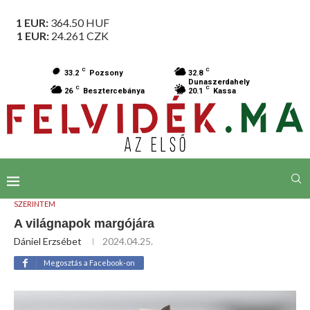
1 EUR:
364.50
HUF
1 EUR:
24.261
CZK
C
C
33.2
Pozsony
32.8
Dunaszerdahely
C
C
26
Besztercebánya
20.1
Kassa
SZERINTEM
A világnapok margójára
Dániel Erzsébet
2024.04.25.
Megosztás a Facebook-on