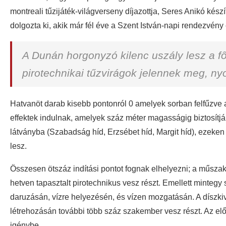
montreali tűzijáték-világverseny díjazottja, Seres Anikó kés
dolgozta ki, akik már fél éve a Szent István-napi rendezvén
A Dunán horgonyzó kilenc uszály lesz a fő 
pirotechnikai tűzvirágok jelennek meg, 
Hatvanöt darab kisebb pontonról 0 amelyek sorban felfűzve a
effektek indulnak, amelyek száz méter magasságig biztosítjá
látványba (Szabadság híd, Erzsébet híd, Margit híd), ezeken 
lesz.
Összesen ötszáz indítási pontot fognak elhelyezni; a műszaki
hetven tapasztalt pirotechnikus vesz részt. Emellett minte
daruzásán, vízre helyezésén, és vízen mozgatásán. A díszkivi
létrehozásán további több száz szakember vesz részt. Az el
igénybe.