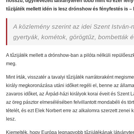
hosszú, úgynevezett látványtéren több mint 45 ezer fény-
tűzijáték mellett idén is lesz drónshow és fényfestés is 
A közlemény szerint az idei Szent István-
gyertyák, kométok, görögtűz, bombetták é
A tűzijáték mellett a drónshow-ban a pilóta nélküli repülőes
meg.
Mint írták, visszatér a tavalyi tűzijáték narrátoraként megisme
király megkoronázása utáni időket regéli el, benne az állam
zavaros időket, az Árpád-házi királyok korai éveit és Szent Lá
az öreg pásztor elmesélésében felvillantott mondabéli és tört
tételét, és ezt Elek Norbert erre az alkalomra szerzett zenei
lesz.
Kiemelték, hogy Európa legnagyobb tűzijátékának látványterv