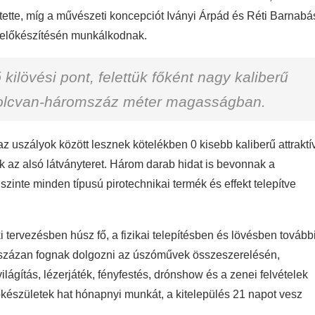
zítette, míg a művészeti koncepciót Iványi Árpád és Réti Barnabá
y előkészítésén munkálkodnak.
kilövési pont, felettük főként nagy kaliberű
nyolcvan-háromszáz méter magasságban.
z uszályok között lesznek kötelékben 0 kisebb kaliberű attraktí
k az alsó látványteret. Három darab hidat is bevonnak a
szinte minden típusú pirotechnikai termék és effekt telepítve
 tervezésben húsz fő, a fizikai telepítésben és lövésben tovább
gy százan fognak dolgozni az úszóművek összeszerelésén,
lágítás, lézerjáték, fényfestés, drónshow és a zenei felvételek
őkészületek hat hónapnyi munkát, a kitelepülés 21 napot vesz