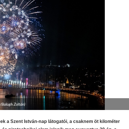
/Balogh Zoltán)
k a Szent István-nap látogatói, a csaknem öt kilométer