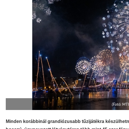
(Fotó: MTI
Minden korábbinál grandiózusabb tűzijátékra készülhetne