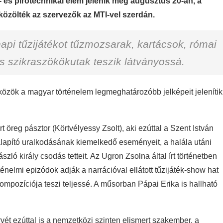
 és pirotechnikai elem jelenik meg augusztus 20-án, a
– közölték az szervezők az MTI-vel szerdán.
napi tűzijátékot tűzmozsarak, kartácsok, római
s szikraszökőkutak teszik látványossá.
zközök a magyar történelem legmeghatározóbb jelképeit jelenítik
rt öreg pásztor (Körtvélyessy Zsolt), aki ezúttal a Szent István
alapító uralkodásának kiemelkedő eseményeit, a halála utáni
szló király csodás tetteit. Az Ugron Zsolna által írt történetben
énelmi epizódok adják a narrációval ellátott tűzijáték-show hat
 kompozíciója teszi teljessé. A műsorban Pápai Erika is hallható
ét ezúttal is a nemzetközi szinten elismert szakember, a