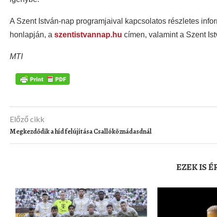
A Szent István-nap programjaival kapcsolatos részletes info
honlapján, a
szentistvannap.hu
címen, valamint a Szent Is
MTI
Előző cikk
Megkezdődik a híd felújítása Csallóköznádasdnál
EZEK IS 