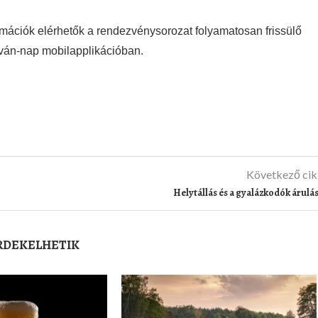
rmációk elérhetők a rendezvénysorozat folyamatosan frissülő
tván-nap mobilapplikációban.
Következő ci
Helytállás és a gyalázkodók árulá
ÉRDEKELHETIK