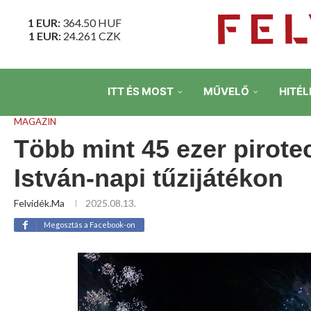
1 EUR:
364.50
HUF
1 EUR:
24.261
CZK
ITT ÉS MOST
MŰVELŐ
HITÉL
MAGAZIN
Több mint 45 ezer pirotec
István-napi tűzijátékon
Felvidék.ma
2025.08.13.
Megosztás a Facebook-on