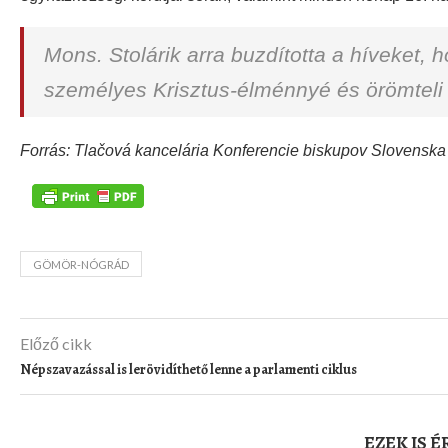
Mons. Stolárik arra buzdította a híveket,
személyes Krisztus-élménnyé és örömteli h
Forrás: Tlačová kancelária Konferencie biskupov Slovenska
GÖMÖR-NÓGRÁD
Előző cikk
Népszavazással is lerövidíthető lenne a parlamenti ciklus
EZEK IS 