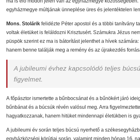
ma is élő módon jelen van az egyházmegye közösségében. Mint
egyházmegye múltjának ünneplése üres és jelentéktelen le
Mons. Stolárik
felidézte Péter apostol és a többi tanítvány t
voltak életüket is feláldozni Krisztusért. Számukra Jézus ne
püspök szerint ez ma is bátorítást jelenthet a hívek számára:
hanem benne találják meg a remény és az újrakezdés forrás
A jubileumi évhez kapcsolódó teljes búcsú
figyelmet.
A főpásztor ismertette a bűnbocsánat és a bűnökért járó idei
bűnbánat és a búcsúk révén valósul meg. Arra figyelmeztette
hagyatkozzanak, hanem hitüket mindennapi életükben is gya
A jubileumi év során teljes búcsú nyerhető a székesegyház
egyházközségi körútjai során, valamint minden hónap 16. napj