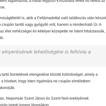
 fogalmazott, a halált legyőző Krisztusba vetett hit nélkül az
nne.
anúságtételét is, akik a Feltámadottal való találkozás után késze
m csupán tanító vagy gyógyító volt, hanem a mindenható Úr. A
 az élet nehézségei és kételyei közepette ne Istent hibáztassák,
át.
 elnyerésének lehetőségére is felhívta a
g tartó büntetések elengedése közötti különbséget, amely a
 a híveket, hogy Isten irgalmára ne csupán elméletben
korolják.
ban, Nepomuki Szent János és Szent Neit ereklyéinek
án tartott ünnepi liturgiákon.