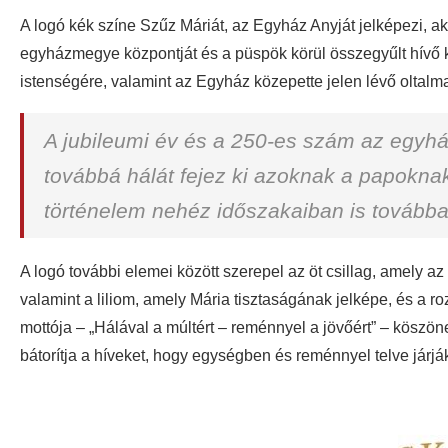
A logó kék színe Szűz Máriát, az Egyház Anyját jelképezi, a
egyházmegye központját és a püspök körül összegyűlt hívő k
istenségére, valamint az Egyház közepette jelen lévő oltalma
A jubileumi év és a 250-es szám az egyhá
továbbá hálát fejez ki azoknak a papokna
történelem nehéz időszakaiban is továbbad
A logó további elemei között szerepel az öt csillag, amely
valamint a liliom, amely Mária tisztaságának jelképe, és a roz
mottója – „Hálával a múltért – reménnyel a jövőért” – köszöne
bátorítja a híveket, hogy egységben és reménnyel telve járják