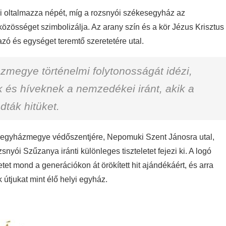
ki oltalmazza népét, míg a rozsnyói székesegyház az
özösséget szimbolizálja. Az arany szín és a kör Jézus Krisztus
zó és egységet teremtő szeretetére utal.
zmegye történelmi folytonosságát idézi,
k és híveknek a nemzedékei iránt, akik a
ták hitüket.
 az egyházmegye védőszentjére, Nepomuki Szent Jánosra utal,
snyói Szűzanya iránti különleges tiszteletet fejezi ki. A logó
tet mond a generációkon át örökített hit ajándékáért, és arra
 útjukat mint élő helyi egyház.