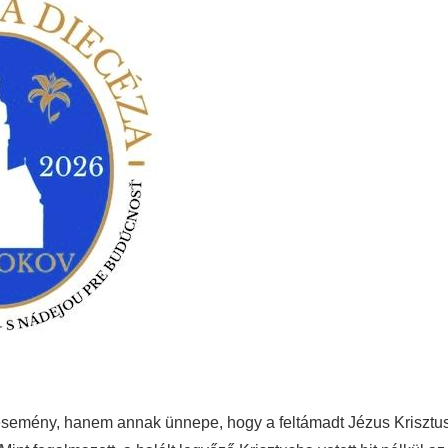
 esemény, hanem annak ünnepe, hogy a feltámadt Jézus Krisztu