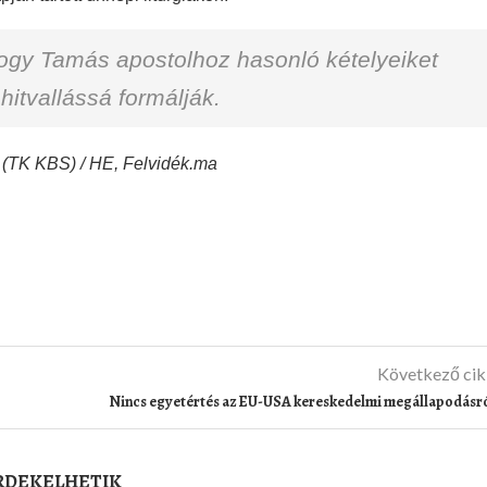
 hogy Tamás apostolhoz hasonló kételyeiket
itvallássá formálják.
 (TK KBS) / HE, Felvidék.ma
Következő ci
Nincs egyetértés az EU-USA kereskedelmi megállapodásr
ÉRDEKELHETIK