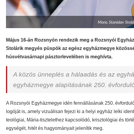
Mons. Stanislav Stol
Május 16-án Rozsnyón rendezik meg a Rozsnyói Egyházme
Stolárik megyés püspök az egész egyházmegye közösségé
húsvétvasárnapi pásztorlevelében is meghívta.
A közös ünneplés a hálaadás és az egyházi
egyházmegye alapításának 250. évforduló
A Rozsnyói Egyházmegye idén fennállásának 250. évfordulój
logóját is, amely vizuálisan fejezi ki a helyi egyház lelki ide
teológiai, Mária-tisztelethez kapcsolódó, krisztológiai és 
egységét, hitét és hagyományait jelenítik meg.