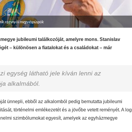
árik rozsnyói megyéspüspök
gye jubileumi találkozóját, amelyre mons. Stanislav
t – különösen a fiatalokat és a családokat – már
 egység látható jele kíván lenni az
ja alkalmából.
át ünnepli, ebből az alkalomból pedig bemutatta jubileumi
ntitását, történelmi emlékezetét és a jövőbe vetett reményét. A lo
történelmi szimbólumokat egyesít, amelyek az egyházmegye