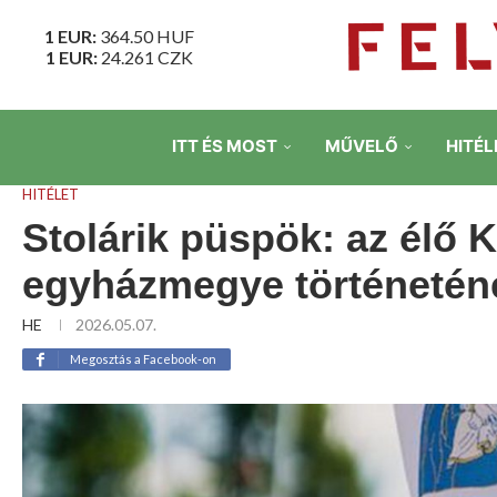
1 EUR:
364.50
HUF
1 EUR:
24.261
CZK
ITT ÉS MOST
MŰVELŐ
HITÉL
HITÉLET
Stolárik püspök: az élő K
egyházmegye történetén
HE
2026.05.07.
Megosztás a Facebook-on