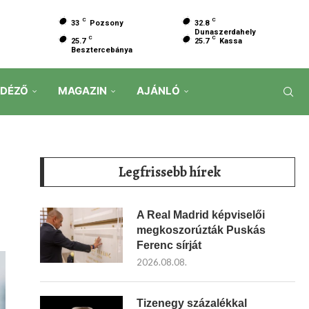
C
C
33
Pozsony
32.8
Dunaszerdahely
C
C
25.7
25.7
Kassa
Besztercebánya
IDÉZŐ
MAGAZIN
AJÁNLÓ
Legfrissebb hírek
A Real Madrid képviselői
megkoszorúzták Puskás
Ferenc sírját
2026.08.08.
Tizenegy százalékkal