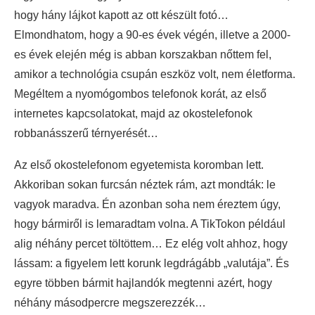
hogy hány lájkot kapott az ott készült fotó…
Elmondhatom, hogy a 90-es évek végén, illetve a 2000-
es évek elején még is abban korszakban nőttem fel,
amikor a technológia csupán eszköz volt, nem életforma.
Megéltem a nyomógombos telefonok korát, az első
internetes kapcsolatokat, majd az okostelefonok
robbanásszerű térnyerését…
Az első okostelefonom egyetemista koromban lett.
Akkoriban sokan furcsán néztek rám, azt mondták: le
vagyok maradva. Én azonban soha nem éreztem úgy,
hogy bármiről is lemaradtam volna. A TikTokon például
alig néhány percet töltöttem… Ez elég volt ahhoz, hogy
lássam: a figyelem lett korunk legdrágább „valutája”. És
egyre többen bármit hajlandók megtenni azért, hogy
néhány másodpercre megszerezzék…