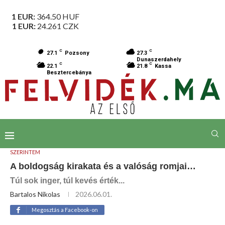
1 EUR:
364.50
HUF
1 EUR:
24.261
CZK
C
C
27.1
Pozsony
27.3
Dunaszerdahely
C
C
22.1
21.8
Kassa
Besztercebánya
SZERINTEM
A boldogság kirakata és a valóság romjai…
Túl sok inger, túl kevés érték...
Bartalos Nikolas
2026.06.01.
Megosztás a Facebook-on