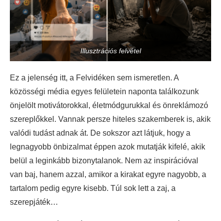
Illusztrációs felvétel
Ez a jelenség itt, a Felvidéken sem ismeretlen. A
közösségi média egyes felületein naponta találkozunk
önjelölt motivátorokkal, életmódgurukkal és önreklámozó
szereplőkkel. Vannak persze hiteles szakemberek is, akik
valódi tudást adnak át. De sokszor azt látjuk, hogy a
legnagyobb önbizalmat éppen azok mutatják kifelé, akik
belül a leginkább bizonytalanok. Nem az inspirációval
van baj, hanem azzal, amikor a kirakat egyre nagyobb, a
tartalom pedig egyre kisebb. Túl sok lett a zaj, a
szerepjáték…