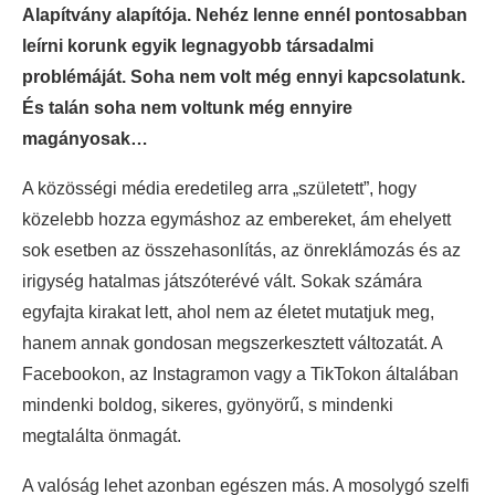
Alapítvány alapítója. Nehéz lenne ennél pontosabban
leírni korunk egyik legnagyobb társadalmi
problémáját. Soha nem volt még ennyi kapcsolatunk.
És talán soha nem voltunk még ennyire
magányosak…
A közösségi média eredetileg arra „született”, hogy
közelebb hozza egymáshoz az embereket, ám ehelyett
sok esetben az összehasonlítás, az önreklámozás és az
irigység hatalmas játszóterévé vált. Sokak számára
egyfajta kirakat lett, ahol nem az életet mutatjuk meg,
hanem annak gondosan megszerkesztett változatát. A
Facebookon, az Instagramon vagy a TikTokon általában
mindenki boldog, sikeres, gyönyörű, s mindenki
megtalálta önmagát.
A valóság lehet azonban egészen más. A mosolygó szelfi