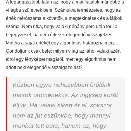
A legaggasztóbb talán az, hogy a mai fiatalok már ebbe a
világba születnek bele. Számukra természetes, hogy az
érték mérőszáma a követők, a megtekintések és a lájkok
száma. Nem ritka, hogy valaki néhány perc után törli a
bejegyzését, ha nem érkezik elegendő visszajelzés.
Mintha a saját értékét egy algoritmus határozná meg…
Gondoljunk csak bele: milyen világ az, ahol valaki azért
töröl egy fényképet magáról, mert egy algoritmus nem
adott neki elegendő visszaigazolást?
Közben egyre nehezebben örülünk
mások örömének is. Az irigység korát
éljük. Ha valaki sikert ér el, sokszor
nem az jut eszünkbe, hogy mennyi
munkát tett bele, hanem az, hogy