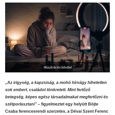
Illusztrációs felvétel
„Az irigység, a kapzsiság, a mohó hírvágy hihetetlen
sok embert, családot tönkretett. Mint fertőző
betegség, képes egész társadalmakat megfertőzni és
szétporlasztani”
– figyelmeztet egy helyütt Böjte
Csaba ferencesrendi szerzetes, a Dévai Szent Ferenc