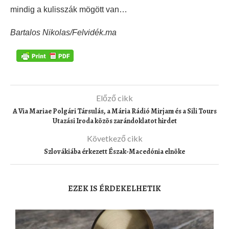
mindig a kulisszák mögött van…
Bartalos Nikolas/Felvidék.ma
Előző cikk
A Via Mariae Polgári Társulás, a Mária Rádió Mirjam és a Sili Tours
Utazási Iroda közös zarándoklatot hirdet
Következő cikk
Szlovákiába érkezett Észak-Macedónia elnöke
EZEK IS ÉRDEKELHETIK