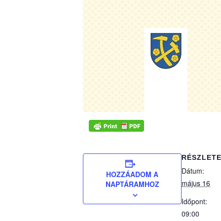
RÉSZLET
Dátum:
HOZZÁADOM A
május 16
NAPTÁRAMHOZ
Időpont:
09:00