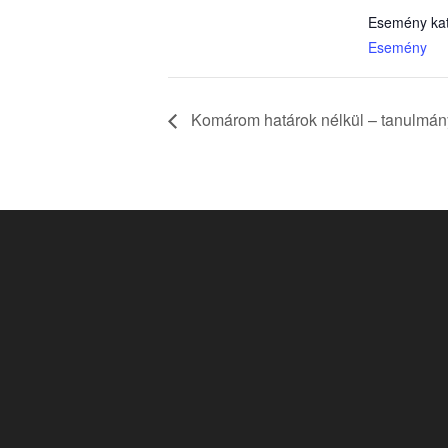
Esemény kat
Esemény
Komárom határok nélkül – tanulmán