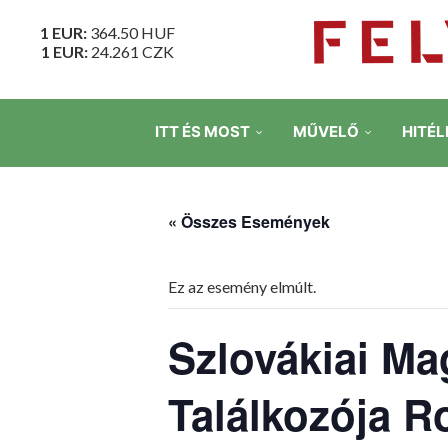
1 EUR:
364.50
HUF
1 EUR:
24.261
CZK
ITT ÉS MOST
MŰVELŐ
HITÉL
« Összes Események
Ez az esemény elmúlt.
Szlovákiai M
Találkozója 