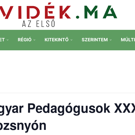
ET
RÉGIÓ
KITEKINTŐ
SZERINTEM
MÚLT
agyar Pedagógusok XXX
Rozsnyón