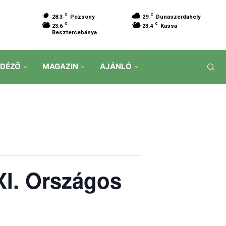
C
C
28.3
Pozsony
29
Dunaszerdahely
C
C
23.6
23.4
Kassa
Besztercebánya
IDÉZŐ
MAGAZIN
AJÁNLÓ
I. Országos