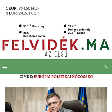
1 EUR:
364.50
HUF
1 EUR:
24.261
CZK
C
C
33.1
Pozsony
33.4
Dunaszerdahely
C
C
28.6
29.5
Kassa
Besztercebánya
CÍMKE:
EURÓPAI POLITIKAI KÖZÖSSÉG