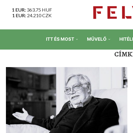
1 EUR:
363.75
HUF
1 EUR:
24.210
CZK
ITT ÉS MOST
MŰVELŐ
HITÉL
CÍMK