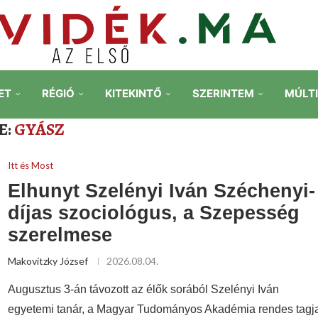
ET
RÉGIÓ
KITEKINTŐ
SZERINTEM
MÚLT
E:
GYÁSZ
Itt és Most
Elhunyt Szelényi Iván Széchenyi-
díjas szociológus, a Szepesség
szerelmese
Makovitzky József
2026.08.04.
Augusztus 3-án távozott az élők sorából Szelényi Iván
egyetemi tanár, a Magyar Tudományos Akadémia rendes tagj