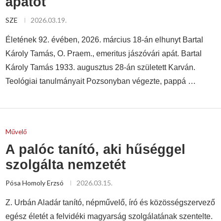
apátot
SZE
2026.03.19.
Életének 92. évében, 2026. március 18-án elhunyt Bartal
Károly Tamás, O. Praem., emeritus jászóvári apát. Bartal
Károly Tamás 1933. augusztus 28-án született Karván.
Teológiai tanulmányait Pozsonyban végezte, pappá …
Művelő
A palóc tanító, aki hűséggel
szolgálta nemzetét
Pósa Homoly Erzsó
2026.03.15.
Z. Urbán Aladár tanító, népművelő, író és közösségszervező
egész életét a felvidéki magyarság szolgálatának szentelte.