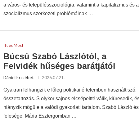
a város- és településszociológia, valamint a kapitalizmus és a
szocializmus szerkezeti problémáinak …
Itt és Most
Búcsú Szabó Lászlótól, a
Felvidék hűséges barátjától
Dániel Erzsébet
2026.07.21.
Gyakran felhangzik e főleg politikai értelemben használt szó:
összetartozás. S olykor sajnos elcsépeltté válik, kiüresedik, é
hiányzik mögüle a valódi gyakorlati tartalom. Szabó László és
felesége, Mária Esztergomban …