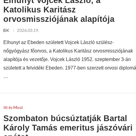
Elhunyt Vojcek László, a
Katolikus Karitász
orvosmissziójának alapítója
BK
2026.03.19.
Elhunyt az Ebeden született Vojcek László szülész-
nőgyógyász főorvos, a Katolikus Karitász orvosmissziójának
alapítója és vezetője. Vojcek László 1952. szeptember 3-án
született a felvidéki Ebeden. 1977-ben szerzett orvosi diplomá
…
Itt és Most
Szombaton búcsúztatják Bartal
Károly Tamás emeritus jászóvári