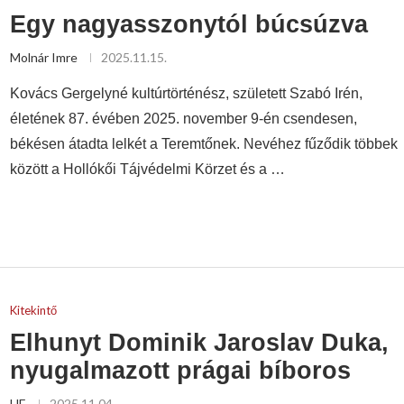
Egy nagyasszonytól búcsúzva
Molnár Imre
2025.11.15.
Kovács Gergelyné kultúrtörténész, született Szabó Irén,
életének 87. évében 2025. november 9-én csendesen,
békésen átadta lelkét a Teremtőnek. Nevéhez fűződik többek
között a Hollókői Tájvédelmi Körzet és a …
Kitekintő
Elhunyt Dominik Jaroslav Duka,
nyugalmazott prágai bíboros
HE
2025.11.04.