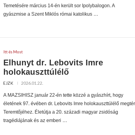
Temetésére március 14-én került sor Ipolybalogon. A
gyászmise a Szent Miklós római katolikus …
Itt és Most
Elhunyt dr. Lebovits Imre
holokauszttúlélő
EJZK
2026.01.22.
A MAZSIHISZ január 22-én tette közzé a gyászhírt, hogy
életének 97. évében dr. Lebovits Imre holokauszttúlélő megtér
Teremtőjéhez. Életútja a 20. századi magyar zsidóság
tragédiájának és az emberi …