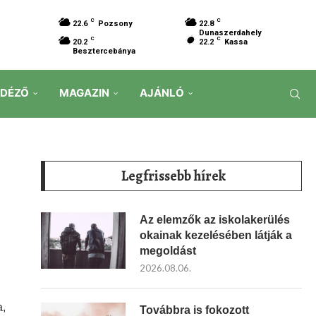
C
C
22.6
Pozsony
22.8
Dunaszerdahely
C
C
20.2
22.2
Kassa
Besztercebánya
IDÉZŐ
MAGAZIN
AJÁNLÓ
Legfrissebb hírek
Az elemzők az iskolakerülés
okainak kezelésében látják a
megoldást
2026.08.06.
a,
Továbbra is fokozott