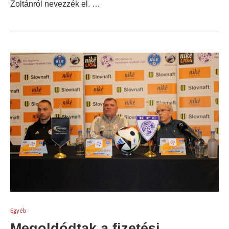
Zoltánról nevezzék el. …
Egyéb
Megoldódtak a fizetési