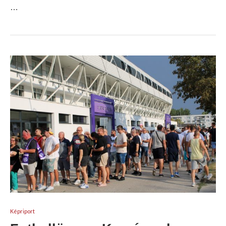
…
Képriport