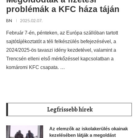
problémák a KFC háza táján
BN
2025.02.07.
Február 7-én, pénteken, az Európa szállóban tartott
sajtótájékoztatót a téli felkészülés befejezésével, a
2024/2025-ös tavaszi idény kezdetével, valamint a
Trencsén elleni első mérkőzéssel kapcsolatban a
komáromi KFC csapata. …
Legfrissebb hírek
Az elemzők az iskolakerülés okainak
kezelésében látják a megoldást