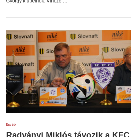
György klubelnök, Vincze …
Egyéb
Radványi Miklós távozik a KFC