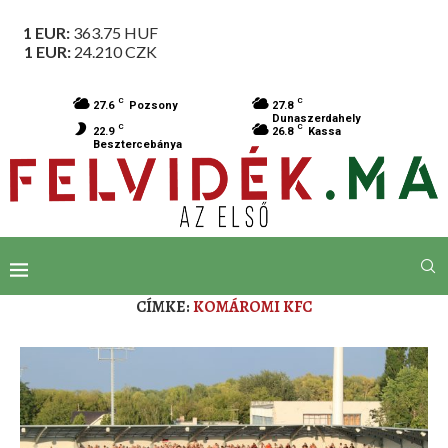
1 EUR:
363.75
HUF
1 EUR:
24.210
CZK
C
C
27.6
Pozsony
27.8
Dunaszerdahely
C
C
22.9
26.8
Kassa
Besztercebánya
CÍMKE:
KOMÁROMI KFC