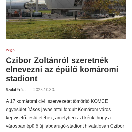
Régió
Czibor Zoltánról szeretnék
elnevezni az épülő komáromi
stadiont
Szalai Erika
2025.10.30.
A 17 komáromi civil szervezetet tömörítő KOMCE
egyesület írásos javaslattal fordult Komárom város
képviselő-testületéhez, amelyben azt kérik, hogy a
városban épülő új labdarúgó-stadiont hivatalosan Czibor