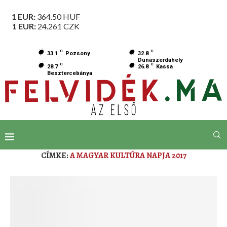
1 EUR:
364.50
HUF
1 EUR:
24.261
CZK
C
C
33.1
Pozsony
32.8
Dunaszerdahely
C
C
28.7
26.8
Kassa
Besztercebánya
CÍMKE:
A MAGYAR KULTÚRA NAPJA 2017