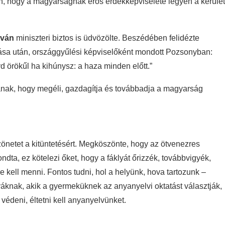
 hogy a magyarságnak erős érdekképviselete legyen a kerület
tván
miniszteri biztos is üdvözölte. Beszédében felidézte
rása után, országgyűlési képviselőként mondott Pozsonyban:
d örökűl ha kihúnysz: a haza minden előtt.”
nak, hogy megéli, gazdagítja és továbbadja a magyarság
netet a kitüntetésért. Megköszönte, hogy az ötvenezres
ndta, ez kötelezi őket, hogy a fáklyát őrizzék, továbbvigyék,
e kell menni. Fontos tudni, hol a helyünk, hova tartozunk –
áknak, akik a gyermeküknek az anyanyelvi oktatást választják,
, védeni, éltetni kell anyanyelvünket.