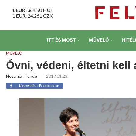
1 EUR:
364.50
HUF
1 EUR:
24.261
CZK
ITT ÉS MOST
MŰVELŐ
HITÉL
MŰVELŐ
Óvni, védeni, éltetni kel
Neszméri Tünde
2017.01.23.
Megosztás a Facebook-on