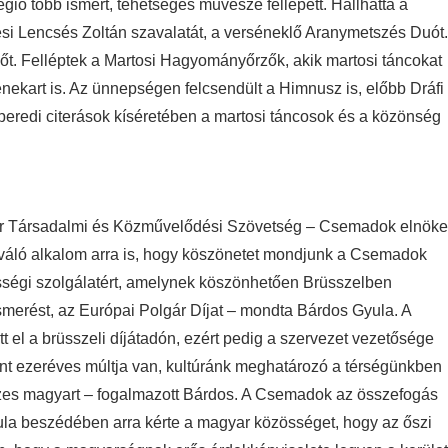
gió több ismert, tehetséges művésze fellépett. Hallhatta a
si Lencsés Zoltán szavalatát, a verséneklő Aranymetszés Duót.
őt. Felléptek a Martosi Hagyományőrzők, akik martosi táncokat
enekart is. Az ünnepségen felcsendült a Himnusz is, előbb Dráfi
redi citerások kíséretében a martosi táncosok és a közönség
ar Társadalmi és Közművelődési Szövetség – Csemadok elnöke
váló alkalom arra is, hogy köszönetet mondjunk a Csemadok
sségi szolgálatért, amelynek köszönhetően Brüsszelben
smerést, az Európai Polgár Díjat – mondta Bárdos Gyula. A
l a brüsszeli díjátadón, ezért pedig a szervezet vezetősége
nt ezeréves múltja van, kultúránk meghatározó a térségünkben
sszes magyart – fogalmazott Bárdos. A Csemadok az összefogás
Gyula beszédében arra kérte a magyar közösséget, hogy az őszi