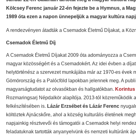
Kölcsey Ferenc január 22-én fejezte be a Hymnus, a Mag
1989 óta ezen a napon ünnepeljük a magyar kultúra napj
A rendezvényen átadták a Csemadok Életmű Díjakat, a Közműv
Csemadok Életmű Díj
A Csemadok Életmű Díjakat 2009 óta adományozza a Csemad
magyar közösségért és a Csemadokért. Az idei évben a díjat
helytörténész a szervezet munkájába már az 1970-es évek más
Gömörország és a Palócföld lapokban jelennek meg. A publikál
magyarságtudatot az olvasókban és hallgatókban.
Korintus
Rozmaringsarj Népdalkör alapítója. 2013-tól közreműködik a 
felkészítésében is.
Lázár Erzsébet és Lázár Ferenc
nyugalm
költöztek Ajnácskőre, ahol a község kulturális életének meg
napjainkig résztvevői és támogatói a Csemadok helyi rend
feladatuknak tartották anyanyelvünk és nemzeti kultúránk áp