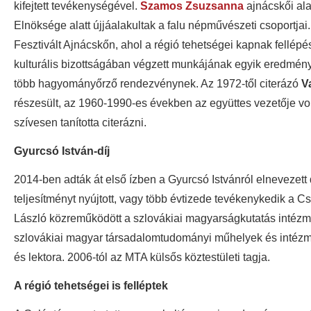
kifejtett tevékenységével.
Szamos Zsuzsanna
ajnácskői ala
Elnöksége alatt újjáalakultak a falu népművészeti csoportjai.
Fesztivált Ajnácskőn, ahol a régió tehetségei kapnak fellépé
kulturális bizottságában végzett munkájának egyik eredménye
több hagyományőrző rendezvénynek. Az 1972-től citerázó
V
részesült, az 1960-1990-es években az együttes vezetője volt
szívesen tanította citerázni.
Gyurcsó István-díj
2014-ben adták át első ízben a Gyurcsó Istvánról elnevezett 
teljesítményt nyújtott, vagy több évtizede tevékenykedik a 
László közreműködött a szlovákiai magyarságkutatás intézm
szlovákiai magyar társadalomtudományi műhelyek és intézm
és lektora. 2006-tól az MTA külsős köztestületi tagja.
A régió tehetségei is felléptek