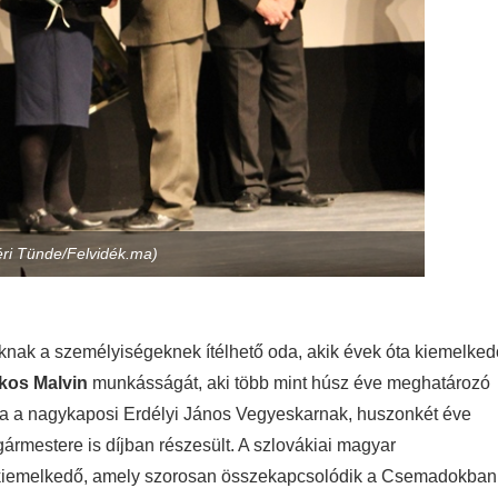
éri Tünde/Felvidék.ma)
nak a személyiségeknek ítélhető oda, akik évek óta kiemelked
kos Malvin
munkásságát, aki több mint húsz éve meghatározó
 a nagykaposi Erdélyi János Vegyeskarnak, huszonkét éve
gármestere is díjban részesült. A szlovákiai magyar
kiemelkedő, amely szorosan összekapcsolódik a Csemadokban