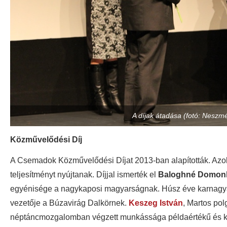
A díjak átadása (fotó: Neszm
Közművelődési Díj
A Csemadok Közművelődési Díjat 2013-ban alapították. Azok
teljesítményt nyújtanak. Díjjal ismerték el
Baloghné Domon
egyénisége a nagykaposi magyarságnak. Húsz éve karnagya
vezetője a Búzavirág Dalkörnek.
Keszeg István
, Martos pol
néptáncmozgalomban végzett munkássága példaértékű és 