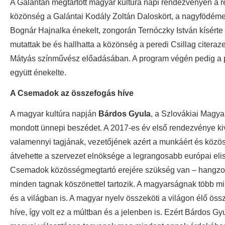
A Galántán megtartott magyar kultúra napi rendezvényen a ré
közönség a Galántai Kodály Zoltán Daloskört, a nagyfödéme
Bognár Hajnalka énekelt, zongorán Ternóczky István kísérte 
mutattak be és hallhatta a közönség a peredi Csillag citeraz
Mátyás színművész előadásában. A program végén pedig a pe
együtt énekelte.
A Csemadok az összefogás híve
A magyar kultúra napján
Bárdos Gyula
, a Szlovákiai Magy
mondott ünnepi beszédet. A 2017-es év első rendezvénye ki
valamennyi tagjának, vezetőjének azért a munkáért és közö
átvehette a szervezet elnöksége a legrangosabb európai eli
Csemadok közösségmegtartó erejére szükség van – hangzott e
minden tagnak köszönettel tartozik. A magyarságnak több mi
és a világban is. A magyar nyelv összeköti a világon élő ö
híve, így volt ez a múltban és a jelenben is. Ezért Bárdos 