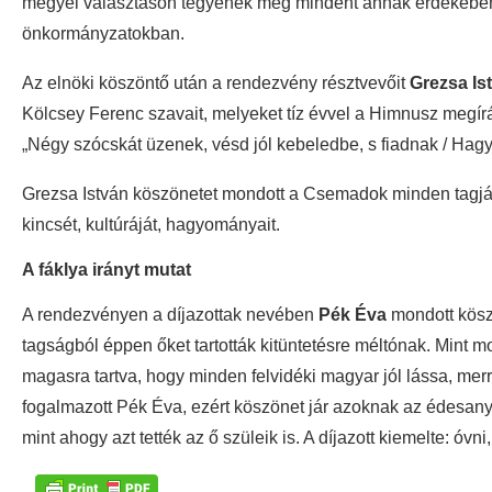
megyei választáson tegyenek meg mindent annak érdekében,
önkormányzatokban.
Az elnöki köszöntő után a rendezvény résztvevőit
Grezsa Is
Kölcsey Ferenc szavait, melyeket tíz évvel a Himnusz megí
„Négy szócskát üzenek, vésd jól kebeledbe, s fiadnak / Hagy
Grezsa István köszönetet mondott a Csemadok minden tagjá
kincsét, kultúráját, hagyományait.
A fáklya irányt mutat
A rendezvényen a díjazottak nevében
Pék Éva
mondott köszö
tagságból éppen őket tartották kitüntetésre méltónak. Mint mo
magasra tartva, hogy minden felvidéki magyar jól lássa, merr
fogalmazott Pék Éva, ezért köszönet jár azoknak az édesany
mint ahogy azt tették az ő szüleik is. A díjazott kiemelte: óvni