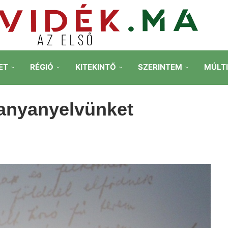
ET
RÉGIÓ
KITEKINTŐ
SZERINTEM
MÚLT
l anyanyelvünket