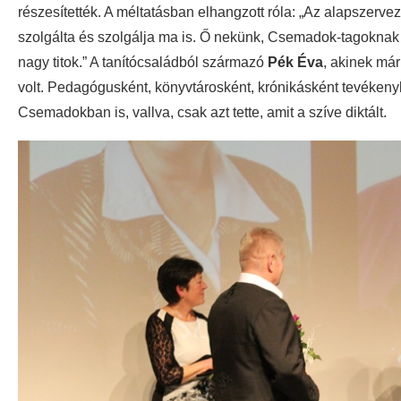
részesítették. A méltatásban elhangzott róla: „Az alapszerve
szolgálta és szolgálja ma is. Ő nekünk, Csemadok-tagoknak az 
nagy titok.” A tanítócsaládból származó
Pék Éva
, akinek már
volt. Pedagógusként, könyvtárosként, krónikásként tevékenyk
Csemadokban is, vallva, csak azt tette, amit a szíve diktált.