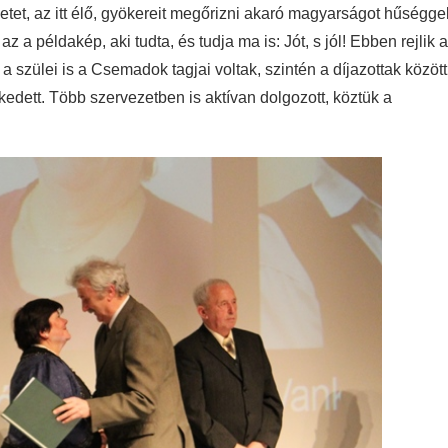
zetet, az itt élő, gyökereit megőrizni akaró magyarságot hűségge
a példakép, aki tudta, és tudja ma is: Jót, s jól! Ebben rejlik a
 a szülei is a Csemadok tagjai voltak, szintén a díjazottak között
edett. Több szervezetben is aktívan dolgozott, köztük a