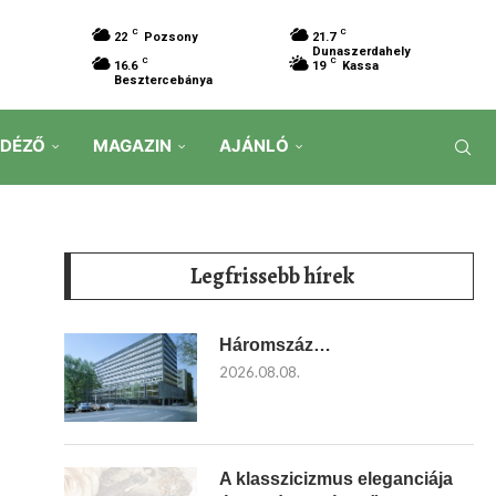
C
C
22
Pozsony
21.7
Dunaszerdahely
C
C
16.6
19
Kassa
Besztercebánya
IDÉZŐ
MAGAZIN
AJÁNLÓ
Legfrissebb hírek
Háromszáz…
2026.08.08.
A klasszicizmus eleganciája