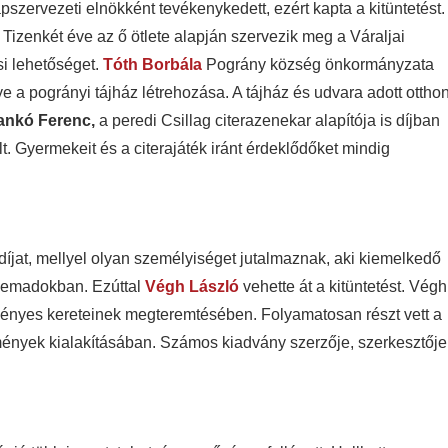
pszervezeti elnökként tevékenykedett, ezért kapta a kitüntetést.
 Tizenkét éve az ő ötlete alapján szervezik meg a Váraljai
si lehetőséget.
Tóth Borbála
Pográny község önkormányzata
 a pogrányi tájház létrehozása. A tájház és udvara adott otthon
ankó Ferenc,
a peredi Csillag citerazenekar alapítója is díjban
. Gyermekeit és a citerajáték iránt érdeklődőket mindig
díjat, mellyel olyan személyiséget jutalmaznak, aki kiemelkedő
Csemadokban. Ezúttal
Végh László
vehette át a kitüntetést. Végh
ényes kereteinek megteremtésében. Folyamatosan részt vett a
ények kialakításában. Számos kiadvány szerzője, szerkesztője