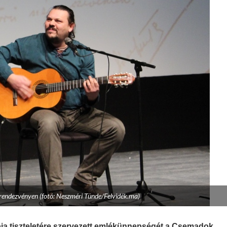
 rendezvényen (fotó: Neszméri Tünde/Felvidék.ma)
pja tiszteletére szervezett emlékünnepségét a Csemadok.