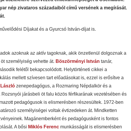
yar nép zivataros századaiból című versének a megírását.
át.
elődési Díjakat és a Gyurcsó István-díjat is.
ok azoknak az aktív tagoknak, akik önzetlenül dolgoznak a
 öt személyiség vehette át.
Böszörményi István
tanár,
odik felétől bekapcsolódott. Helytörténeti cikkei a
ás mellett szívesen tart előadásokat is, ezzel is erősítve a
 László
zenepedagógus, a Rozmaring Népdalkör és a
Rozsnyói járásbeli öt falu közös férfikarának vezetésében és
azott pedagógusok is elismerésben részesültek. 1972-ben
határozó személyiségei voltak évtizedeken át. Mindketten
ezvényeinek. Magánemberként és pedagógusként is fontos
olását. A bősi
Miklós Ferenc
munkásságát is elismerésben