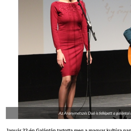
Az Aranymetszés Duó is fellépett a galántai
Január 22-én Galántán tartotta meg a magyar kultúra na