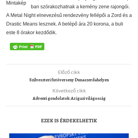
ban szórakozhatnak a kemény zene rajongói.
A Metal Night elnevezésű rendezvény fellépői a Zord és a
Drastic Means lesznek. A belépő ára 20 korona, a buli
este 8 órakor kezdődik.
Előző cikk
Szilveszteri futóverseny Dunaszerdahelyen
Következő cikk
Adventi gondolatok: Az igazi világosság
EZEK IS ÉRDEKELHETIK