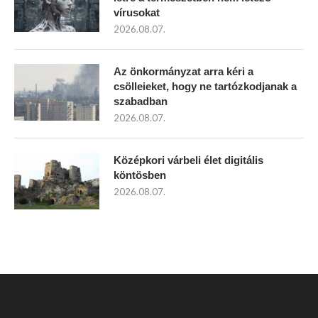
vírusokat
2026.08.07.
Az önkormányzat arra kéri a
csölleieket, hogy ne tartózkodjanak a
szabadban
2026.08.07.
Középkori várbeli élet digitális
köntösben
2026.08.07.