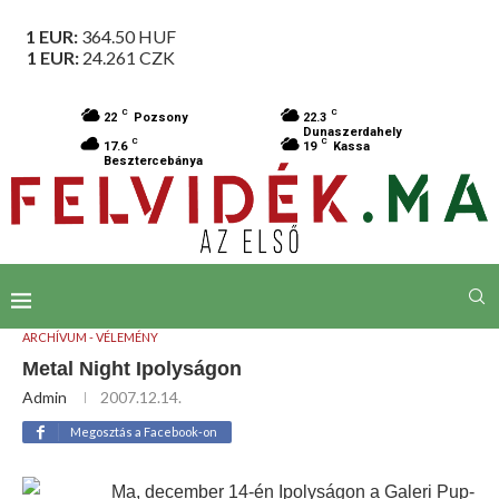
1 EUR:
364.50
HUF
1 EUR:
24.261
CZK
C
C
22
Pozsony
22.3
Dunaszerdahely
C
C
17.6
19
Kassa
Besztercebánya
ARCHÍVUM - VÉLEMÉNY
Metal Night Ipolyságon
Admin
2007.12.14.
Megosztás a Facebook-on
Ma, december 14-én Ipolyságon a Galeri Pup-