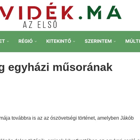
ET
RÉGIÓ
KITEKINTŐ
SZERINTEM
MÚLT
ág egyházi műsorának
ája továbbra is az az ószövetségi történet, amelyben Jákób