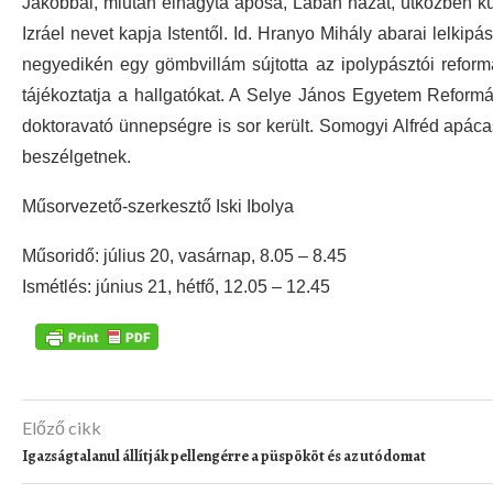
Jákóbbal, miután elhagyta apósa, Lábán házát, útközben kü
Izráel nevet kapja Istentől. Id. Hranyo Mihály abarai lelkipá
negyedikén egy gömbvillám sújtotta az ipolypásztói reform
tájékoztatja a hallgatókat. A Selye János Egyetem Reformá
doktoravató ünnepségre is sor került. Somogyi Alfréd apácas
beszélgetnek.
Műsorvezető-szerkesztő Iski Ibolya
Műsoridő: július 20, vasárnap, 8.05 – 8.45
Ismétlés: június 21, hétfő, 12.05 – 12.45
Előző cikk
Igazságtalanul állítják pellengérre a püspököt és az utódomat