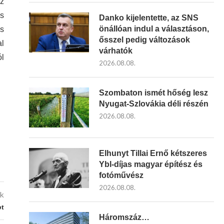
az
us
Danko kijelentette, az SNS
önállóan indul a választáson,
ás
ősszel pedig változások
al
várhatók
ól
2026.08.08.
Szombaton ismét hőség lesz
Nyugat-Szlovákia déli részén
2026.08.08.
Elhunyt Tillai Ernő kétszeres
Ybl-díjas magyar építész és
fotóművész
2026.08.08.
kk
ot
Háromszáz…