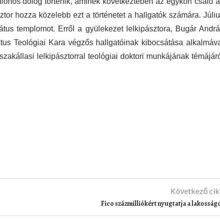
lönös dolog történik, aminek következtében az egykori csaló 
sztor hozza közelebb ezt a történetet a hallgatók számára. Júli
átus templomot. Erről a gyülekezet lelkipásztora, Bugár Andr
tus Teológiai Kara végzős hallgatóinak kibocsátása alkalmáv
zakállasi lelkipásztorral teológiai doktori munkájának témájár
Következő ci
Fico százmilliókért nyugtatja a lakosság