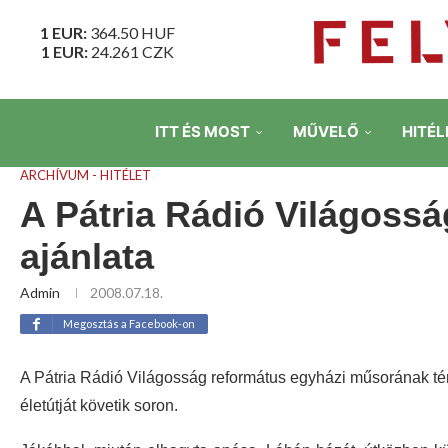
1 EUR:
364.50
HUF
1 EUR:
24.261
CZK
ITT ÉS MOST
MŰVELŐ
HITÉL
ARCHÍVUM - HITÉLET
A Pátria Rádió Világoss
ajánlata
Admin
2008.07.18.
Megosztás a Facebook-on
A Pátria Rádió Világosság református egyházi műsorának tém
életútját követik soron.