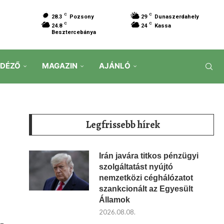
C
C
28.3
Pozsony
29
Dunaszerdahely
C
C
24.8
24
Kassa
Besztercebánya
IDÉZŐ
MAGAZIN
AJÁNLÓ
Legfrissebb hírek
Irán javára titkos pénzügyi
szolgáltatást nyújtó
nemzetközi céghálózatot
szankcionált az Egyesült
Államok
2026.08.08.