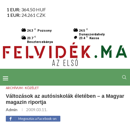
1 EUR:
364.50
HUF
1 EUR:
24.261
CZK
C
C
24.3
Pozsony
24.5
Dunaszerdahely
C
C
23.7
23.4
Kassa
Besztercebánya
ARCHÍVUM - KÖZÉLET
Változások az autósiskolák életében – a Magyar
magazin riportja
Admin
2009.03.11.
Megosztás a Facebook-on