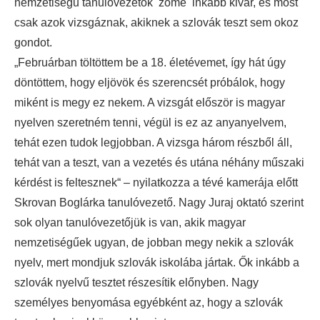
nemzetiségű tanulóvezetők zöme inkább kivár, és most
csak azok vizsgáznak, akiknek a szlovák teszt sem okoz
gondot.
„Februárban töltöttem be a 18. életévemet, így hát úgy
döntöttem, hogy eljövök és szerencsét próbálok, hogy
miként is megy ez nekem. A vizsgát először is magyar
nyelven szeretném tenni, végül is ez az anyanyelvem,
tehát ezen tudok legjobban. A vizsga három részből áll,
tehát van a teszt, van a vezetés és utána néhány műszaki
kérdést is feltesznek“ – nyilatkozza a tévé kamerája előtt
Skrovan Boglárka tanulóvezető. Nagy Juraj oktató szerint
sok olyan tanulóvezetőjük is van, akik magyar
nemzetiségűek ugyan, de jobban megy nekik a szlovák
nyelv, mert mondjuk szlovák iskolába jártak. Ők inkább a
szlovák nyelvű tesztet részesítik előnyben. Nagy
személyes benyomása egyébként az, hogy a szlovák