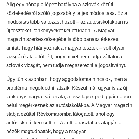
Alig egy hónapja lépett hatályba a szlovák közúti
közlekedésről szóló jogszabály teljes módosítása. Ez a
módosítás több változást hozott – az autósiskolákban is
új teszteket, tankönyveket kellett kiadni. A Magyar
magazin szerkesztőségébe is több panasz érkezett
amiatt, hogy hiányoznak a magyar tesztek – volt olyan
vizsgázó aki attól félt, hogy mivel nem tudja vállalni a
szlovák vizsgát, nem tudja megszerezni a jogosítványt.
Úgy tűnik azonban, hogy aggodalomra nincs ok, mert a
probléma megoldódni látszik. Készül már ugyanis az új
tankönyv magyar változata, a tesztlapok pedig pár napon
belül megérkeznek az autósiskolákba. A Magyar magazin
stábja ezúttal Révkomáromba látogatott, ahol egy
autósiskolát keresett fel. Az ott tapasztaltak alapján a
nézők megtudhatták, hogy a magyar