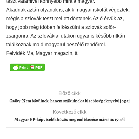
teszt valamivel könnyebb mint a magyar.
Akadnak aztán olyanok is, akik magyar iskolát végeztek,
mégis a szlovák teszt mellett döntenek. Az ő érvük az,
hogy jobb még időben felkészülni a szlovák sofőr-
zsargonra. Az szlovákiai utakon ugyanis később ritkán
találkoznak majd magyarul beszélő rendőrrel.
Felvidék Ma, Magyar magazin, tt.
Előző cikk
Csáky: Nem bővülnek, hanem szűkülnek a kisebbségek nyelvi jogai
Következő cikk
Magyar EP-képviselők közös megemlékezése március 15-ről