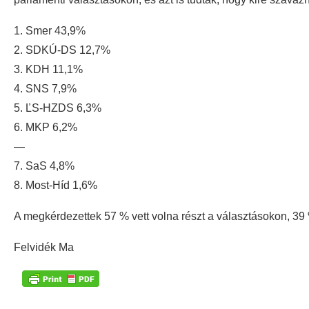
1. Smer 43,9%
2. SDKÚ-DS 12,7%
3. KDH 11,1%
4. SNS 7,9%
5. ĽS-HZDS 6,3%
6. MKP 6,2%
—
7. SaS 4,8%
8. Most-Híd 1,6%
A megkérdezettek 57 % vett volna részt a választásokon, 3
Felvidék Ma