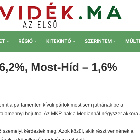
ET
RÉGIÓ
KITEKINTŐ
SZERINTEM
MÚLT
 6,2%, Most-Híd – 1,6%
rint a parlamenten kívüli pártok most sem jutnának be a
l valamennyi bejutna. Az MKP-nak a Mediannál négyszer akkora 
 személyt kérdeztek meg. Azok közül, akik részt vennének a
znának, a következő eredmény született: