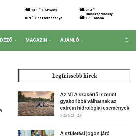
C
C
23.1
Pozsony
23.4
Dunaszerdahely
C
C
18.9
Besztercebánya
19
Kassa
IDÉZŐ
MAGAZIN
AJÁNLÓ
Legfrissebb hírek
Az MTA szakértői szerint
gyakoribbá válhatnak az
extrém hidrológiai események
a
2026.08.07.
A születési jogon járó