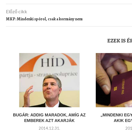
Előző cikk
MKP: Mindenki spórol, csak a kormány nem
EZEK IS 
BUGÁR: ADDIG MARADOK, AMÍG AZ
„MINDENKI EG
EMBEREK AZT AKARJÁK
AKIK E
2014.12.31.
201