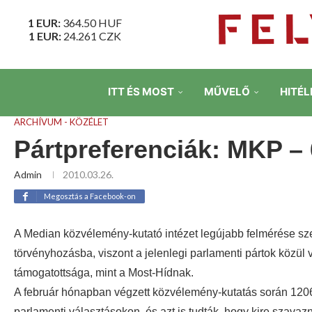
1 EUR:
364.50
HUF
1 EUR:
24.261
CZK
ITT ÉS MOST
MŰVELŐ
HITÉL
ARCHÍVUM - KÖZÉLET
Pártpreferenciák: MKP –
Admin
2010.03.26.
Megosztás a Facebook-on
A Median közvélemény-kutató intézet legújabb felmérése sze
törvényhozásba, viszont a jelenlegi parlamenti pártok közü
támogatottsága, mint a Most-Hídnak.
A február hónapban végzett közvélemény-kutatás során 1206
parlamenti választásokon, és azt is tudták, hogy kire szava