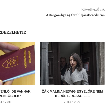
Következő ci
A Corgoň-liga 24. fordulójának eredmény
ÉRDEKELHETIK
YENLŐ, DE VANNAK,
ŽÁK MALINA HEDVIG EGYELŐRE NEM
GYENLŐBBEK”
KERÜL BÍRÓSÁG ELÉ
4.12.30.
2014.12.29.