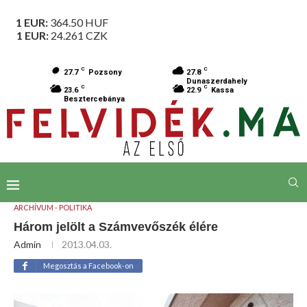
1 EUR:
364.50
HUF
1 EUR:
24.261
CZK
C
C
27.7
Pozsony
27.8
Dunaszerdahely
C
C
23.6
22.9
Kassa
Besztercebánya
ARCHÍVUM - POLITIKA
Három jelölt a Számvevőszék élére
Admin
2013.04.03.
Megosztás a Facebook-on