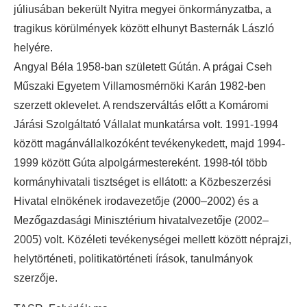
júliusában bekerült Nyitra megyei önkormányzatba, a
tragikus körülmények között elhunyt Basternák László
helyére.
Angyal Béla 1958-ban született Gútán. A prágai Cseh
Műszaki Egyetem Villamosmérnöki Karán 1982-ben
szerzett oklevelet. A rendszerváltás előtt a Komáromi
Járási Szolgáltató Vállalat munkatársa volt. 1991-1994
között magánvállalkozóként tevékenykedett, majd 1994-
1999 között Gúta alpolgármestereként. 1998-tól több
kormányhivatali tisztséget is ellátott: a Közbeszerzési
Hivatal elnökének irodavezetője (2000–2002) és a
Mezőgazdasági Minisztérium hivatalvezetője (2002–
2005) volt. Közéleti tevékenységei mellett között néprajzi,
helytörténeti, politikatörténeti írások, tanulmányok
szerzője.