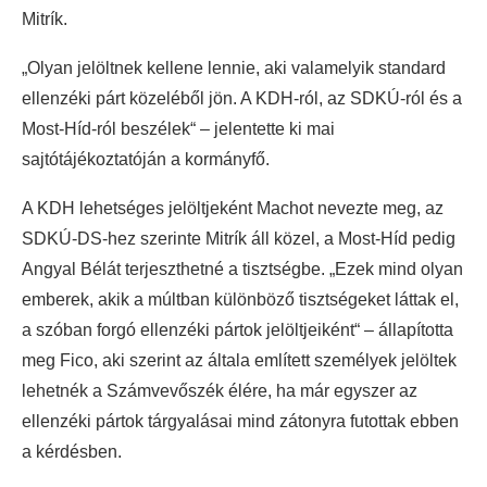
Mitrík.
„Olyan jelöltnek kellene lennie, aki valamelyik standard
ellenzéki párt közeléből jön. A KDH-ról, az SDKÚ-ról és a
Most-Híd-ról beszélek“ – jelentette ki mai
sajtótájékoztatóján a kormányfő.
A KDH lehetséges jelöltjeként Machot nevezte meg, az
SDKÚ-DS-hez szerinte Mitrík áll közel, a Most-Híd pedig
Angyal Bélát terjeszthetné a tisztségbe. „Ezek mind olyan
emberek, akik a múltban különböző tisztségeket láttak el,
a szóban forgó ellenzéki pártok jelöltjeiként“ – állapította
meg Fico, aki szerint az általa említett személyek jelöltek
lehetnék a Számvevőszék élére, ha már egyszer az
ellenzéki pártok tárgyalásai mind zátonyra futottak ebben
a kérdésben.