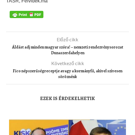
TASR, Felvidék.ma
Előző cikk
Áldást adj minden magyar szóra! – nemzeti rendezvénysorozat
Dunaszerdahelyen
Következő cikk
Fico népszerűségreceptje avagy a kormányfő, akivel szívesen
söröznénk
EZEK IS ÉRDEKELHETIK