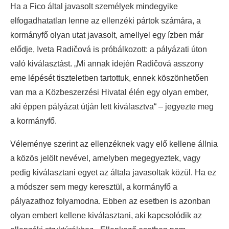
Ha a Fico által javasolt személyek mindegyike
elfogadhatatlan lenne az ellenzéki pártok számára, a
kormányfő olyan utat javasolt, amellyel egy ízben már
elődje, Iveta Radičová is próbálkozott: a pályázati úton
való kiválasztást. „Mi annak idején Radičová asszony
eme lépését tiszteletben tartottuk, ennek köszönhetően
van ma a Közbeszerzési Hivatal élén egy olyan ember,
aki éppen pályázat útján lett kiválasztva“ – jegyezte meg
a kormányfő.
Véleménye szerint az ellenzéknek vagy elő kellene állnia
a közös jelölt nevével, amelyben megegyeztek, vagy
pedig kiválasztani egyet az általa javasoltak közül. Ha ez
a módszer sem megy keresztül, a kormányfő a
pályazathoz folyamodna. Ebben az esetben is azonban
olyan embert kellene kiválasztani, aki kapcsolódik az