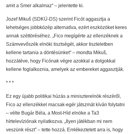
amit a Smer alkalmaz“ – jelentette ki.
Jozef Mikuš (SDKÚ-DS) szerint Ficót aggasztja a
lehetséges jobbközép alternatíva, ezért eszközöket keres
annak széttöréséhez. „Fico megígérte az ellenzéknek a
Számvevőszék elnöki tisztségét, akkor tiszteletben
kellene tartania a döntésünket“ – mondta Mikuš,
hozzátéve, hogy Ficónak végre azokkal a dolgokkal
kellene foglalkoznia, amelyek az embereket aggasztják.
* * *
Ez egy újabb politikai húzás a miniszterelnök részéről,
Fico az ellenzékkel macsak-egér játszmát kíván folytatni
– vélte Bugár Béla, a Most-Híd elnöke a Ta3
hírtelevíziónak nyilatkozva. „Ilyen játékban mi nem
veszünk részt” – tette hozzá. Emlékeztetett arra is, hogy