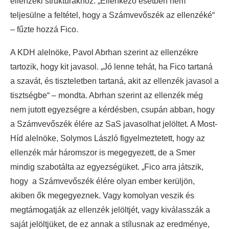
ellenzéki struktúrákhoz. „Ellenkező esetben nem
teljesülne a feltétel, hogy a Számvevőszék az ellenzéké“
– fűzte hozzá Fico.
A KDH alelnöke, Pavol Abrhan szerint az ellenzékre
tartozik, hogy kit javasol. „Jó lenne tehát, ha Fico tartaná
a szavát, és tiszteletben tartaná, akit az ellenzék javasol a
tisztségbe“ – mondta. Abrhan szerint az ellenzék még
nem jutott egyezségre a kérdésben, csupán abban, hogy
a Számvevőszék élére az SaS javasolhat jelöltet. A Most-
Híd alelnöke, Solymos László figyelmeztetett, hogy az
ellenzék már háromszor is megegyezett, de a Smer
mindig szabotálta az egyezségüket. „Fico arra játszik,
hogy a Számvevőszék élére olyan ember kerüljön,
akiben ők megegyeznek. Vagy komolyan veszik és
megtámogatják az ellenzék jelöltjét, vagy kiválasszák a
saját jelöltjüket, de ez annak a stílusnak az eredménye,