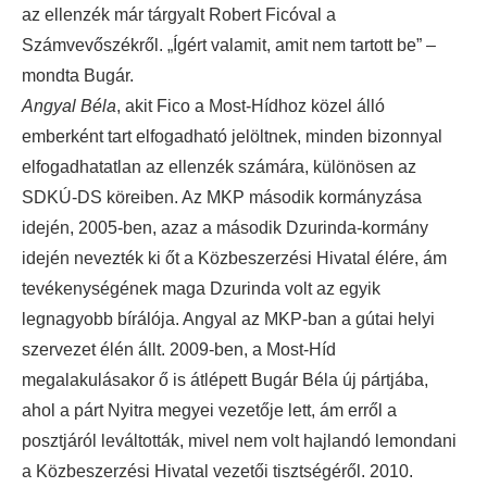
az ellenzék már tárgyalt Robert Ficóval a
Számvevőszékről. „Ígért valamit, amit nem tartott be” –
mondta Bugár.
Angyal Béla
, akit Fico a Most-Hídhoz közel álló
emberként tart elfogadható jelöltnek, minden bizonnyal
elfogadhatatlan az ellenzék számára, különösen az
SDKÚ-DS köreiben. Az MKP második kormányzása
idején, 2005-ben, azaz a második Dzurinda-kormány
idején nevezték ki őt a Közbeszerzési Hivatal élére, ám
tevékenységének maga Dzurinda volt az egyik
legnagyobb bírálója. Angyal az MKP-ban a gútai helyi
szervezet élén állt. 2009-ben, a Most-Híd
megalakulásakor ő is átlépett Bugár Béla új pártjába,
ahol a párt Nyitra megyei vezetője lett, ám erről a
posztjáról leváltották, mivel nem volt hajlandó lemondani
a Közbeszerzési Hivatal vezetői tisztségéről. 2010.