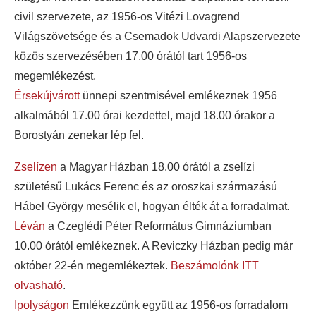
civil szervezete, az 1956-os Vitézi Lovagrend
Világszövetsége és a Csemadok Udvardi Alapszervezete
közös szervezésében 17.00 órától tart 1956-os
megemlékezést.
Érsekújvárott
ünnepi szentmisével emlékeznek 1956
alkalmából 17.00 órai kezdettel, majd 18.00 órakor a
Borostyán zenekar lép fel.
Zselízen
a Magyar Házban 18.00 órától a zselízi
születésű Lukács Ferenc és az oroszkai származású
Hábel György mesélik el, hogyan élték át a forradalmat.
Léván
a Czeglédi Péter Református Gimnáziumban
10.00 órától emlékeznek. A Reviczky Házban pedig már
október 22-én megemlékeztek.
Beszámolónk ITT
olvasható
.
Ipolyságon
Emlékezzünk együtt az 1956-os forradalom