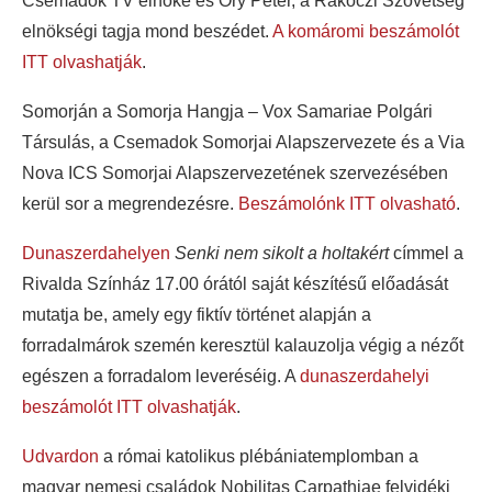
Csemadok TV elnöke és Őry Péter, a Rákóczi Szövetség
elnökségi tagja mond beszédet.
A komáromi beszámolót
ITT olvashatják
.
Somorján
a Somorja Hangja – Vox Samariae Polgári
Társulás, a Csemadok Somorjai Alapszervezete és a Via
Nova ICS Somorjai Alapszervezetének szervezésében
kerül sor a megrendezésre.
Beszámolónk ITT olvasható
.
Dunaszerdahelyen
Senki nem sikolt a holtakért
címmel a
Rivalda Színház 17.00 órától saját készítésű előadását
mutatja be, amely egy fiktív történet alapján a
forradalmárok szemén keresztül kalauzolja végig a nézőt
egészen a forradalom leveréséig. A
dunaszerdahelyi
beszámolót ITT olvashatják
.
Udvardon
a római katolikus plébániatemplomban a
magyar nemesi családok Nobilitas Carpathiae felvidéki