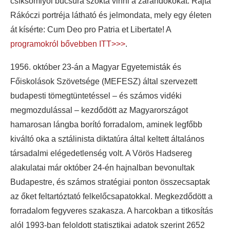
csíksomlyói búcsúra szokta vinni a zarándokokat. Rajta
Rákóczi portréja látható és jelmondata, mely egy életen
át kísérte: Cum Deo pro Patria et Libertate! A
programokról bővebben ITT>>>
.
1956. október 23-án a Magyar Egyetemisták és
Főiskolások Szövetsége (MEFESZ) által szervezett
budapesti tömegtüntetéssel – és számos vidéki
megmozdulással – kezdődött az Magyarországot
hamarosan lángba borító forradalom, aminek legfőbb
kiváltó oka a sztálinista diktatúra által keltett általános
társadalmi elégedetlenség volt. A Vörös Hadsereg
alakulatai már október 24-én hajnalban bevonultak
Budapestre, és számos stratégiai ponton összecsaptak
az őket feltartóztató felkelőcsapatokkal. Megkezdődött a
forradalom fegyveres szakasza. A harcokban a titkosítás
alól 1993-ban feloldott statisztikai adatok szerint 2652