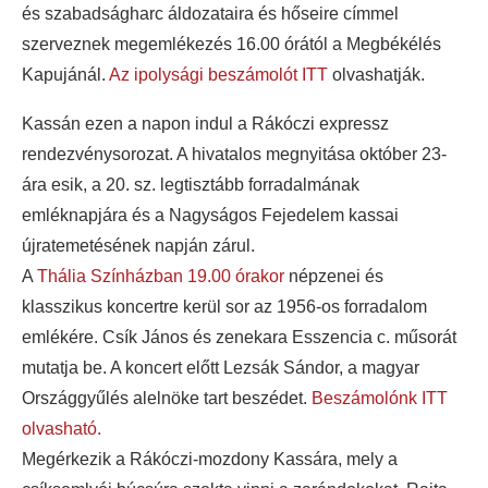
és szabadságharc áldozataira és hőseire címmel
szerveznek megemlékezés 16.00 órától a Megbékélés
Kapujánál.
Az ipolysági beszámolót ITT
olvashatják.
Kassán ezen a napon indul a Rákóczi expressz
rendezvénysorozat. A hivatalos megnyitása október 23-
ára esik, a 20. sz. legtisztább forradalmának
emléknapjára és a Nagyságos Fejedelem kassai
újratemetésének napján zárul.
A
Thália Színházban 19.00 órakor
népzenei és
klasszikus koncertre kerül sor az 1956-os forradalom
emlékére. Csík János és zenekara Esszencia c. műsorát
mutatja be. A koncert előtt Lezsák Sándor, a magyar
Országgyűlés alelnöke tart beszédet.
Beszámolónk ITT
olvasható.
Megérkezik a Rákóczi-mozdony Kassára, mely a