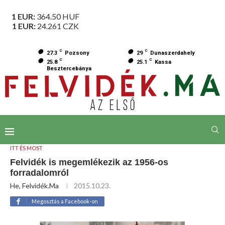
1 EUR:
364.50
HUF
1 EUR:
24.261
CZK
C
C
27.3
Pozsony
29
Dunaszerdahely
C
C
25.8
25.1
Kassa
Besztercebánya
ITT ÉS MOST
Felvidék is megemlékezik az 1956-os
forradalomról
He, Felvidék.ma
2015.10.23.
Megosztás a Facebook-on