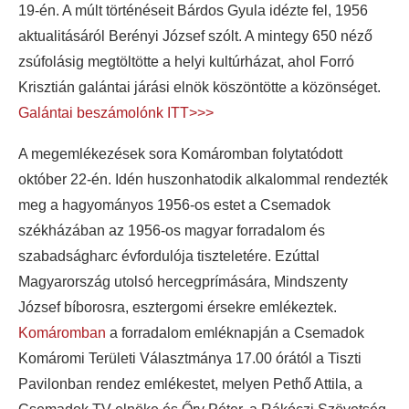
19-én. A múlt történéseit Bárdos Gyula idézte fel, 1956
aktualitásáról Berényi József szólt. A mintegy 650 néző
zsúfolásig megtöltötte a helyi kultúrházat, ahol Forró
Krisztián galántai járási elnök köszöntötte a közönséget.
Galántai beszámolónk ITT>>>
A megemlékezések sora Komáromban folytatódott
október 22-én. Idén huszonhatodik alkalommal rendezték
meg a hagyományos 1956-os estet a Csemadok
székházában az 1956-os magyar forradalom és
szabadságharc évfordulója tiszteletére. Ezúttal
Magyarország utolsó hercegprímására, Mindszenty
József bíborosra, esztergomi érsekre emlékeztek.
Komáromban
a forradalom emléknapján a Csemadok
Komáromi Területi Választmánya 17.00 órától a Tiszti
Pavilonban rendez emlékestet, melyen Pethő Attila, a