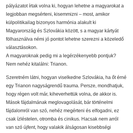
pályázatot írtak volna ki, hogyan lehetne a magyarokat a
legjobban megsérteni, kisemmizni – most, amikor
külpolitikailag bizonyos harmónia alakult ki
Magyarország és Szlovákia között, s a magyar kártyát
fölhasználva némi jó pontot lehetne szerezni a közeledő
választásokon.
A magyaroknak pedig mi a legérzékenyebb pontjuk?
Nem nehéz kitalálni: Trianon.
Szeretném látni, hogyan viselkedne Szlovákia, ha őt érné
egy Trianon nagyságrendű trauma. Persze, mondhatjuk,
hogy régen volt már, kiheverhettük volna, de akkor is.
Mások fájdalmának meglovagolását, bár történelmi
fájdalomról van szó, nehéz megérteni és elfogadni, ez
csak ízléstelen, otromba és cinikus. Hacsak nem arról
van szó újfent, hogy valakik álságosan kisebbségi