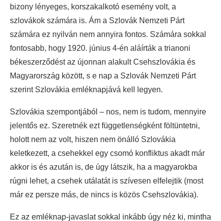
bizony lényeges, korszakalkotó esemény volt, a
szlovákok számára is. Ám a Szlovák Nemzeti Párt
számára ez nyilván nem annyira fontos. Számára sokkal
fontosabb, hogy 1920. június 4-én aláírták a trianoni
békeszerződést az újonnan alakult Csehszlovákia és
Magyarország között, s e nap a Szlovák Nemzeti Párt
szerint Szlovákia emléknapjává kell legyen.
Szlovákia szempontjából – nos, nem is tudom, mennyire
jelentős ez. Szeretnék ezt függetlenségként föltüntetni,
holott nem az volt, hiszen nem önálló Szlovákia
keletkezett, a csehekkel egy csomó konfliktus akadt már
akkor is és azután is, de úgy látszik, ha a magyarokba
rúgni lehet, a csehek utálatát is szívesen elfelejtik (most
már ez persze más, de nincs is közös Csehszlovákia).
Ez az emléknap-javaslat sokkal inkább úgy néz ki, mintha