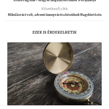
Itthon vagyunk – Magyar magazin december 9-ei ajánlója
Következő cikk
Mikulásváró volt, adventi ünnepváróra készülnek Nagykürtösön
EZEK IS ÉRDEKELHETIK