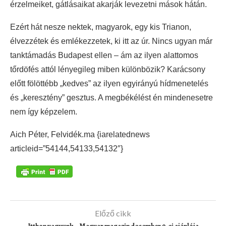
érzelmeiket, gátlásaikat akarják levezetni mások hátán.
Ezért hát nesze nektek, magyarok, egy kis Trianon,
élvezzétek és emlékezzetek, ki itt az úr. Nincs ugyan már
tanktámadás Budapest ellen – ám az ilyen alattomos
tőrdöfés attól lényegileg miben különbözik? Karácsony
előtt fölöttébb „kedves” az ilyen egyirányú hídmenetelés
és „keresztény” gesztus. A megbékélést én mindenesetre
nem így képzelem.
Aich Péter, Felvidék.ma {iarelatednews
articleid=”54144,54133,54132″}
Előző cikk