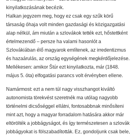
kinyilatkozásának becézik.
Halkan jegyzem meg, hogy ez csak egy szűk körű
társaság óhaja volt minden gazdasági és közigazgatási
alap nélkül, ám miután a szlovákok tették ezt, hőstettként
értelmezendő – persze ha valami hasonlót a
Szlovákiában élő magyarok említenek, az irredentizmus
és hazaárulás, az ország egységének megkérdőjelezése.
Mellékesen: amikor Štúr ezt kinyilatkozta, már (1848.
május 5. óta) elfogatási parancs volt érvényben ellene.
Namármost: ezt a nem túl nagy visszhangot kiváltó
autonomista törekvést szeretnék ma utólag nagyobb
történelmi dicsőséggel ellátni, fontosabbnak minősíteni
mint azt, hogy a magyar forradalom hatására akkor már
eltörölték a jobbágyságot, és így természetesen a szlovák
jobbágyokat is fölszabadították. Ez, gondoljunk csak bele,