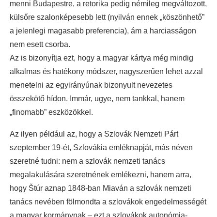
menni Budapestre, a retorika pedig némileg megváltozott,
külsőre szalonképesebb lett (nyilván ennek „köszönhető”
a jelenlegi magasabb preferencia), ám a harciasságon
nem esett csorba.
Az is bizonyítja ezt, hogy a magyar kártya még mindig
alkalmas és hatékony módszer, nagyszerűen lehet azzal
menetelni az egyirányúnak bizonyult nevezetes
összekötő hídon. Immár, ugye, nem tankkal, hanem
„finomabb” eszközökkel.
Az ilyen például az, hogy a Szlovák Nemzeti Párt
szeptember 19-ét, Szlovákia emléknapját, más néven
szeretné tudni: nem a szlovák nemzeti tanács
megalakulására szeretnének emlékezni, hanem arra,
hogy Štúr aznap 1848-ban Miaván a szlovák nemzeti
tanács nevében fölmondta a szlovákok engedelmességét
a magyar kormánynak – ezt a szlovákok autonómia-