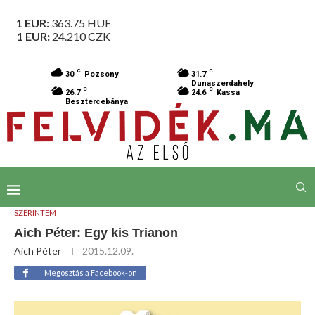
1 EUR:
363.75
HUF
1 EUR:
24.210
CZK
C
C
30
Pozsony
31.7
Dunaszerdahely
C
C
26.7
24.6
Kassa
Besztercebánya
SZERINTEM
Aich Péter: Egy kis Trianon
Aich Péter
2015.12.09.
Megosztás a Facebook-on