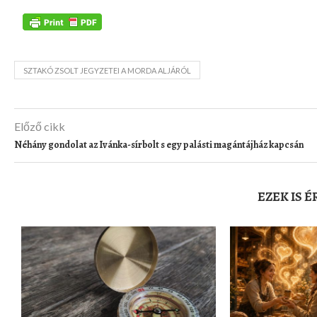
SZTAKÓ ZSOLT JEGYZETEI A MORDA ALJÁRÓL
Előző cikk
Néhány gondolat az Ivánka-sírbolt s egy palásti magántájház kapcsán
EZEK IS 