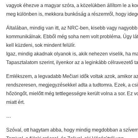
vagyok éhezve a magyar szóra, a közelükben állítom le a koc
meg különben is, mekkora bunkóság a részemről, hogy idegen
Általában, mindig van itt, az NRC-ben, kisebb vagy nagyob
kommunikálnak. Ebből még soha nem volt probléma. Úgy láts
kell küzdeni, sok mindent felülír.
Igaz, mindig akadnak olyanok is, akik nehezen viselik, ha m
Tapasztalatom szerint, ilyenkor az a leginkább célravezető t
Emlékszem, a legvadabb Mečiari idők voltak azok, amikor az
rendszeresen, megjegyzésekkel adta a tudtomra. Ezek, a csip
hőzöngőt, mielőtt még tettlegességre került volna a sor. Ez 
miatt ért.
…
Szóval, ott hagytam abba, hogy mindig megdobban a szívem,