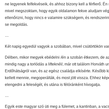
ne legyenek felfekvéseik, és ahhoz bizony kell a férfierő. É
mivel megszoktam, hogy egyik oldalamon fekve aludjam végi
ellenőrizni, hogy nincs e valamire szükségem, és rendszeri
se megoldás.
…
Két napig egyedül vagyok a szobában, mivel csütörtökön van 
Délben, mikor megyek ebédelni /én a szobán étkezem, de az 
mindig nagy a torlódás a lifteknél/, már ott találom Horváth 
Erdőhátságról van, és az egész családja elkísérte. Később 
kellett mennie, megoperálták, és most jött vissza. Ehhez képes
elengedni a feleségét, és utána is félóránként hívogatja.
…
Egyik este magyar szó üti meg a fülemet, a kantinban, a vac