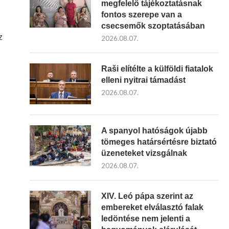
megfelelő tájékoztatásnak
fontos szerepe van a
csecsemők szoptatásában
z
2026.08.07.
Raši elítélte a külföldi fiatalok
elleni nyitrai támadást
2026.08.07.
A spanyol hatóságok újabb
tömeges határsértésre biztató
üzeneteket vizsgálnak
2026.08.07.
XIV. Leó pápa szerint az
embereket elválasztó falak
ledöntése nem jelenti a