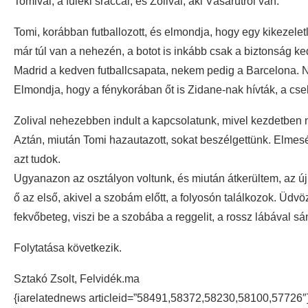
Tomival, a füleki sráccal, és Zolival, aki Vásárútról van.
Tomi, korábban futballozott, és elmondja, hogy egy kikezelet
már túl van a nehezén, a botot is inkább csak a biztonság ke
Madrid a kedven futballcsapata, nekem pedig a Barcelona. 
Elmondja, hogy a fénykorában őt is Zidane-nak hívták, a csel
Zolival nehezebben indult a kapcsolatunk, mivel kezdetben ne
Aztán, miután Tomi hazautazott, sokat beszélgettünk. Elmesélt
azt tudok.
Ugyanazon az osztályon voltunk, és miután átkerültem, az új
ő az első, akivel a szobám előtt, a folyosón találkozok. Üd
fekvőbeteg, viszi be a szobába a reggelit, a rossz lábával sán
Folytatása következik.
Sztakó Zsolt, Felvidék.ma
{iarelatednews articleid=”58491,58372,58230,58100,57726″