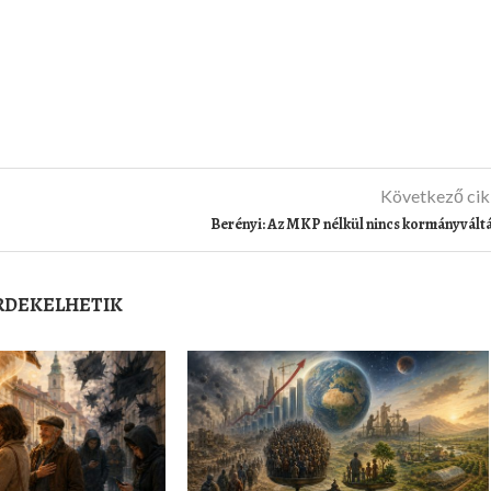
Következő ci
Berényi: Az MKP nélkül nincs kormányvált
ÉRDEKELHETIK