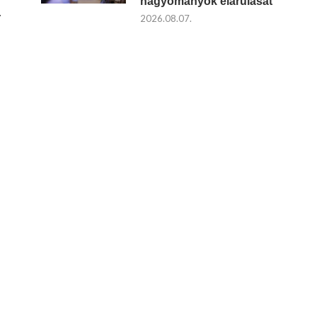
hagyományok elárulását
…
2026.08.07.
g