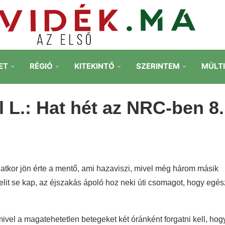
ET
RÉGIÓ
KITEKINTŐ
SZERINTEM
MÚLT
l L.: Hat hét az NRC-ben 8.
atkor jön érte a mentő, ami hazaviszi, mivel még három másik
gelit se kap, az éjszakás ápoló hoz neki úti csomagot, hogy egés
ivel a magatehetetlen betegeket két óránként forgatni kell, hog