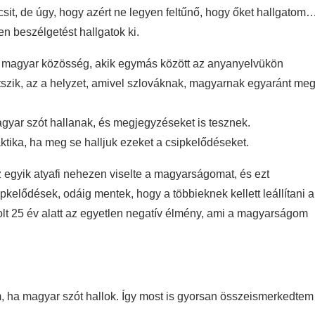
sit, de úgy, hogy azért ne legyen feltűnő, hogy őket hallgatom
 beszélgetést hallgatok ki.
b magyar közösség, akik egymás között az anyanyelvükön
zik, az a helyzet, amivel szlováknak, magyarnak egyaránt me
agyar szót hallanak, és megjegyzéseket is tesznek.
aktika, ha meg se halljuk ezeket a csipkelődéseket.
 egyik atyafi nehezen viselte a magyarságomat, és ezt
kelődések, odáig mentek, hogy a többieknek kellett leállítani a
volt 25 év alatt az egyetlen negatív élmény, ami a magyarságom
 ha magyar szót hallok. Így most is gyorsan összeismerkedtem