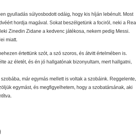
len gyulladás súlyosbodott odáig, hogy kis híján lebénult. Most
dvéért hordja magával. Sokat beszélgetünk a fociról, neki a Rea
Neki Zinedin Zidane a kedvenc játékosa, nekem pedig Messi.
ei miatt.
hezen értettünk szót, a szó szoros, és átvitt értelmében is.
e az életét, és én jó hallgatónak bizonyultam, mert hallgatni,
 szobába, már egymás mellett is voltak a szobáink. Reggelente,
vözöljük egymást, és megfigyelhetem, hogy a szobatársának, aki
títva.
}