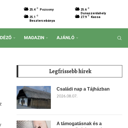
C
C
25.4
Pozsony
25.6
Dunaszerdahely
C
C
25.1
27.9
Kassa
Besztercebánya
IDÉZŐ
MAGAZIN
AJÁNLÓ
Legfrissebb hírek
Családi nap a Tájházban
2026.08.07.
z
A támogatásnak és a
y