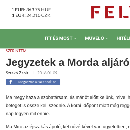
1 EUR:
363.75
HUF
1 EUR:
24.210
CZK
ITT ÉS MOST
MŰVELŐ
HITÉL
SZERINTEM
Jegyzetek a Morda aljáró
Sztakó Zsolt
2016.01.09.
Megosztás a Facebook-on
Ma megy haza a szobatársam, és már öt előtt kelünk, mivel h
beteget is össze kell szednie. A korai időpont miatt még reg
nap legyen mit ennie.
Ma Miro az éjszakás ápoló, két nővérkével van ügyeletben, m