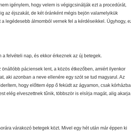
n nem igénylem, hogy velem is végigcsinálják ezt a procedúrát,
g az éjszakát, de két óránként mégis bejön valamelyikük
nt a legédesebb álmomból vernek fel a kérdéseikkel. Úgyhogy, e
a felvételi nap, és ekkor érkeznek az új betegek.
önállóbb páciensek lent, a közös étkezőben, amiért ilyenkor
urat, aki azonban a neve ellenére egy szót se tud magyarul. Az
kiderítem, hogy előttem épp ő feküdt az ágyamon, csak kórházba
t elég elveszettnek tűnik, többször is elsírja magát, alig akarja
sorára várakozó betegek közt. Mivel egy hét után már éppen ki