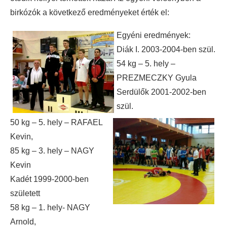
birkózók a következő eredményeket érték el:
Egyéni eredmények:
Diák I. 2003-2004-ben szül.
54 kg – 5. hely –
PREZMECZKY Gyula
Serdülők 2001-2002-ben
szül.
50 kg – 5. hely – RAFAEL
Kevin,
85 kg – 3. hely – NAGY
Kevin
Kadét 1999-2000-ben
született
58 kg – 1. hely- NAGY
Arnold,