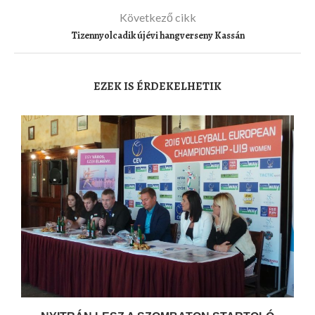
Következő cikk
Tizennyolcadik újévi hangverseny Kassán
EZEK IS ÉRDEKELHETIK