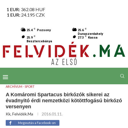
1 EUR:
362.08
HUF
1 EUR:
24.195
CZK
C
C
25.4
Pozsony
25.6
Dunaszerdahely
C
C
25.9
27.3
Kassa
Besztercebánya
ARCHÍVUM - SPORT
A Komáromi Spartacus birkózók sikerei az
évadnyitó érdi nemzetközi kötöttfogású birkózó
versenyen
Kk, Felvidék.ma
2016.01.11.
Megosztás a Facebook-on