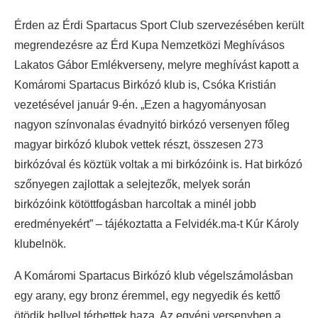
Érden az Érdi Spartacus Sport Club szervezésében került
megrendezésre az Érd Kupa Nemzetközi Meghívásos
Lakatos Gábor Emlékverseny, melyre meghívást kapott a
Komáromi Spartacus Birkózó klub is, Csóka Kristián
vezetésével január 9-én.
„Ezen a hagyományosan
nagyon színvonalas évadnyitó birkózó versenyen főleg
magyar birkózó klubok vettek részt, összesen 273
birkózóval és köztük voltak a mi birkózóink is. Hat birkózó
szőnyegen zajlottak a selejtezők, melyek során
birkózóink kötöttfogásban harcoltak a minél jobb
eredményekért” – tájékoztatta a Felvidék.ma-t Kúr Károly
klubelnök.
A Komáromi Spartacus Birkózó klub végelszámolásban
egy arany, egy bronz éremmel, egy negyedik és kettő
ötödik hellyel térhettek haza. Az egyéni versenyben a