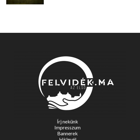
Írj nekünk
Impresszum
Bannerek
Hírlevél