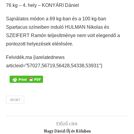
76 kg – 4. hely – KONYÁRI Dániel
Sajnálatos módon a 69 kg-ban és a 100 kg-ban
Spartacus színeiben induló HULMAN Nikolas és
SZEIFERT Ramón teljesítménye nem volt elegendő a
pontozott helyezések elérésére.
Felvidék.ma {iarelatednews
articleid=”57027,56719,56428,54338,53931″}
SPORT
Előző cikk
Nagy Dávid: Új év Kölnben